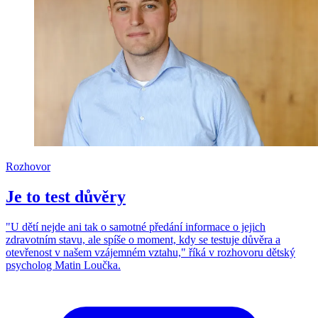
Rozhovor
Je to test důvěry
"U dětí nejde ani tak o samotné předání informace o jejich
zdravotním stavu, ale spíše o moment, kdy se testuje důvěra a
otevřenost v našem vzájemném vztahu," říká v rozhovoru dětský
psycholog Matin Loučka.