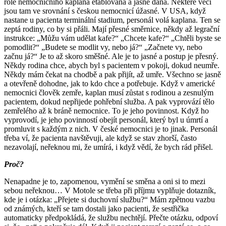
role nemocničního kaplana etablovaná a jasně daná. Některé věci
jsou tam ve srovnání s českou nemocnicí úžasné. V USA, když
nastane u pacienta terminální stadium, personál volá kaplana. Ten se
zeptá rodiny, co by si přáli. Mají přesné směrnice, někdy až legrační
instrukce: „Můžu vám udělat kafe?“ „Chcete kafe?“ „Chtěli byste se
pomodlit?“ „Budete se modlit vy, nebo já?“ „Začnete vy, nebo
začnu já?“ Je to až skoro směšné. Ale je to jasné a postup je přesný.
Někdy rodina chce, abych byl s pacientem v pokoji, dokud neumře.
Někdy mám čekat na chodbě a pak přijít, až umře. Všechno se jasně
a otevřeně dohodne, jak to kdo chce a potřebuje. Když v americké
nemocnici člověk zemře, kaplan musí zůstat s rodinou a zesnulým
pacientem, dokud nepřijede pohřební služba. A pak vyprovází tělo
zemřelého až k bráně nemocnice. To je jeho povinnost. Když ho
vyprovodí, je jeho povinností obejít personál, který byl u úmrtí a
promluvit s každým z nich. V české nemocnici je to jinak. Personál
třeba ví, že pacienta navštěvuji, ale když se stav zhorší, často
nezavolají, neřeknou mi, že umírá, i když vědí, že bych rád přišel.
Proč?
Nenapadne je to, zapomenou, vymění se směna a oni si to mezi
sebou neřeknou… V Motole se třeba při příjmu vyplňuje dotazník,
kde je i otázka: „Přejete si duchovní službu?“ Mám zpětnou vazbu
od známých, kteří se tam dostali jako pacienti, že sestřička
automaticky předpokládá, že službu nechtějí. Přečte otázku, odpoví