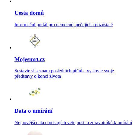
Cesta domů
Informační portál pro nemocné, pečující a pozůstalé
Mojesmrt.cz
Sestavte si seznam posledních přání a vyslovte svoje
představy o konci života
Data o umírání
Nejnovější data o postojích veřejnosti a zdravotníků k umírání