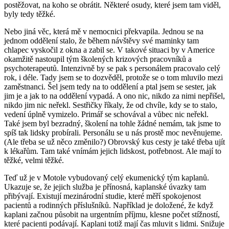
postěžovat, na koho se obrátit. Některé osudy, které jsem tam viděl,
byly tedy těžké.
Nebo jiná věc, která mě v nemocnici překvapila. Jednou se na
jednom oddělení stalo, že během návštěvy své maminky tam
chlapec vyskočil z okna a zabil se. V takové situaci by v Americe
okamžitě nastoupil tým školených krizových pracovníků a
psychoterapeutů. Intenzivně by se pak s personálem pracovalo celý
rok, i déle. Tady jsem se to dozvěděl, protože se o tom mluvilo mezi
zaměstnanci. Šel jsem tedy na to oddělení a ptal jsem se sester, jak
jim je a jak to na oddělení vypadá. A ono nic, nikdo za nimi nepřišel,
nikdo jim nic neřekl. Sestřičky říkaly, že od chvíle, kdy se to stalo,
vedení úplně vymizelo. Primář se schovával a vůbec nic neřekl.
Také jsem byl bezradný, školení na tohle žádné nemám, tak jsme to
spíš tak lidsky probírali. Personálu se u nás prostě moc nevěnujeme.
(Ale třeba se už něco změnilo?) Obrovský kus cesty je také třeba ujít
k lékařům. Tam také vnímám jejich lidskost, potřebnost. Ale mají to
těžké, velmi těžké.
Teď už je v Motole vybudovaný celý ekumenický tým kaplanů.
Ukazuje se, že jejich služba je přínosná, kaplanské úvazky tam
přibývají. Existují mezinárodní studie, které měří spokojenost
pacientů a rodinných příslušníků. Například je doložené, že když
kaplani začnou působit na urgentním příjmu, klesne počet stížností,
které pacienti podávají. Kaplani totiž mají čas mluvit s lidmi. Snižuje