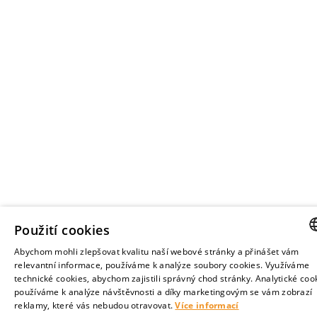
Použití cookies
Abychom mohli zlepšovat kvalitu naší webové stránky a přinášet vám
CZE
relevantní informace, používáme k analýze soubory cookies. Využíváme
technické cookies, abychom zajistili správný chod stránky. Analytické coo
ENGL
používáme k analýze návštěvnosti a díky marketingovým se vám zobrazí
reklamy, které vás nebudou otravovat.
Více informací