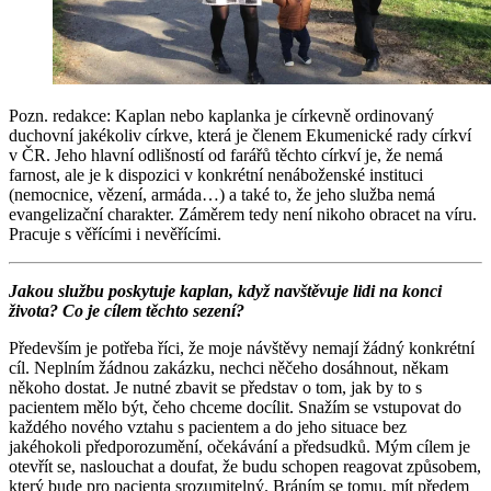
Pozn. redakce: Kaplan nebo kaplanka je církevně ordinovaný
duchovní jakékoliv církve, která je členem Ekumenické rady církví
v ČR. Jeho hlavní odlišností od farářů těchto církví je, že nemá
farnost, ale je k dispozici v konkrétní nenáboženské instituci
(nemocnice, vězení, armáda…) a také to, že jeho služba nemá
evangelizační charakter. Záměrem tedy není nikoho obracet na víru.
Pracuje s věřícími i nevěřícími.
Jakou službu poskytuje kaplan, když navštěvuje lidi na konci
života? Co je cílem těchto sezení?
Především je potřeba říci, že moje návštěvy nemají žádný konkrétní
cíl. Neplním žádnou zakázku, nechci něčeho dosáhnout, někam
někoho dostat. Je nutné zbavit se představ o tom, jak by to s
pacientem mělo být, čeho chceme docílit. Snažím se vstupovat do
každého nového vztahu s pacientem a do jeho situace bez
jakéhokoli předporozumění, očekávání a předsudků. Mým cílem je
otevřít se, naslouchat a doufat, že budu schopen reagovat způsobem,
který bude pro pacienta srozumitelný. Bráním se tomu, mít předem