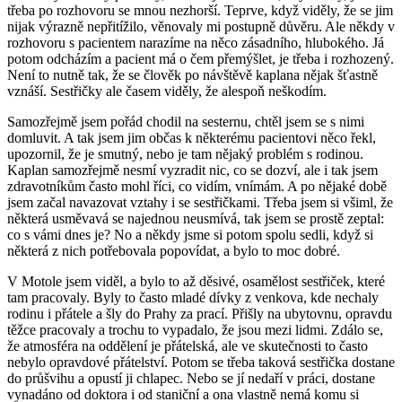
třeba po rozhovoru se mnou nezhorší. Teprve, když viděly, že se jim
nijak výrazně nepřitížilo, věnovaly mi postupně důvěru. Ale někdy v
rozhovoru s pacientem narazíme na něco zásadního, hlubokého. Já
potom odcházím a pacient má o čem přemýšlet, je třeba i rozhozený.
Není to nutně tak, že se člověk po návštěvě kaplana nějak šťastně
vznáší. Sestřičky ale časem viděly, že alespoň neškodím.
Samozřejmě jsem pořád chodil na sesternu, chtěl jsem se s nimi
domluvit. A tak jsem jim občas k některému pacientovi něco řekl,
upozornil, že je smutný, nebo je tam nějaký problém s rodinou.
Kaplan samozřejmě nesmí vyzradit nic, co se dozví, ale i tak jsem
zdravotníkům často mohl říci, co vidím, vnímám. A po nějaké době
jsem začal navazovat vztahy i se sestřičkami. Třeba jsem si všiml, že
některá usměvavá se najednou neusmívá, tak jsem se prostě zeptal:
co s vámi dnes je? No a někdy jsme si potom spolu sedli, když si
některá z nich potřebovala popovídat, a bylo to moc dobré.
V Motole jsem viděl, a bylo to až děsivé, osamělost sestřiček, které
tam pracovaly. Byly to často mladé dívky z venkova, kde nechaly
rodinu i přátele a šly do Prahy za prací. Přišly na ubytovnu, opravdu
těžce pracovaly a trochu to vypadalo, že jsou mezi lidmi. Zdálo se,
že atmosféra na oddělení je přátelská, ale ve skutečnosti to často
nebylo opravdové přátelství. Potom se třeba taková sestřička dostane
do průšvihu a opustí ji chlapec. Nebo se jí nedaří v práci, dostane
vynadáno od doktora i od staniční a ona vlastně nemá komu si