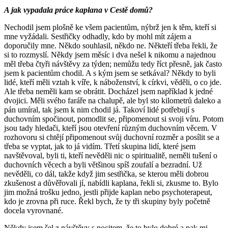
A jak vypadala práce kaplana v Cestě domů?
Nechodil jsem plošně ke všem pacientům, nýbrž jen k těm, kteří si
mne vyžádali. Sestřičky odhadly, kdo by mohl mít zájem a
doporučily mne. Někdo souhlasil, někdo ne. Někteří třeba řekli, že
si to rozmyslí. Někdy jsem měsíc i dva nešel k nikomu a najednou
měl třeba čtyři návštěvy za týden; nemůžu tedy říct přesně, jak často
jsem k pacientům chodil. A s kým jsem se setkával? Někdy to byli
lidé, kteří měli vztah k víře, k náboženství, k církvi, věděli, o co jde.
Ale třeba neměli kam se obrátit. Docházel jsem například k jedné
dvojici. Měli svého faráře na chalupě, ale byl sto kilometrů daleko a
pán umíral, tak jsem k nim chodil já. Takoví lidé potřebují s
duchovním spočinout, pomodlit se, připomenout si svoji víru. Potom
jsou tady hledači, kteří jsou otevření různým duchovním věcem. V
rozhovoru si chtějí připomenout svůj duchovní rozměr a posílit se a
třeba se vyptat, jak to já vidím. Třetí skupina lidí, které jsem
navštěvoval, byli ti, kteří nevěděli nic o spiritualitě, neměli tušení o
duchovních věcech a byli většinou spíš zoufalí a bezradní. Už
nevěděli, co dál, takže když jim sestřička, se kterou měli dobrou
zkušenost a důvěřovali jí, nabídli kaplana, řekli si, zkusme to. Bylo
jim možná trošku jedno, jestli přijde kaplan nebo psychoterapeut,
kdo je zrovna při ruce. Řekl bych, že ty tři skupiny byly početně
docela vyrovnané.
Někdy jsem šel z návštěvy s pocitem, že to bylo dobré a pak mi