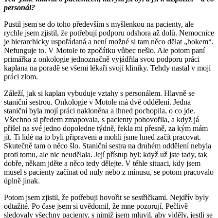
personál?
Pustil jsem se do toho především s myšlenkou na pacienty, ale
rychle jsem zjistil, že potřebují podporu odshora až dolů. Nemocnice
je hierarchicky uspořádaná a není možné si tam něco dělat „bokem“.
Nefunguje to. V Motole to zpočátku vůbec nešlo. Ale potom paní
primářka z onkologie jednoznačně vyjádřila svou podporu práci
kaplana na poradě se všemi lékaři svojí kliniky. Tehdy nastal v mojí
práci zlom.
Záleží, jak si kaplan vybuduje vztahy s personálem. Hlavně se
staniční sestrou. Onkologie v Motole má dvě oddělení. Jedna
staniční byla mojí práci nakloněna a ihned pochopila, o co jde.
Všechno si předem zmapovala, s pacienty pohovořila, a když já
přišel na své jedno dopoledne týdně, řekla mi přesně, za kým mám
jít. Ti lidé na to byli připraveni a mohli jsme hned začít pracovat.
Skutečně tam o něco šlo. Staniční sestra na druhém oddělení nebyla
proti tomu, ale nic neudělala. Její přístup byl: když už jste tady, tak
dobře, někam jděte a něco tedy dělejte. V téhle situaci, kdy jsem
musel s pacienty začínat od nuly nebo z mínusu, se potom pracovalo
úplně jinak.
Potom jsem zjistil, že potřebuji hovořit se sestřičkami. Nejdřív byly
odtažité. Po čase jsem si uvědomil, že mne pozorují. Pečlivě
sledovaly všechny pacienty, s nimiž jsem mluvil, aby viděly, jestli se