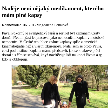
Naděje není nějaký medikament, kterého
mám plné kapsy
Rozhovor
02. 06. 2017
Magdalena Pehalová
Pavel Pokorný je evangelický farář a šest let byl kaplanem Cesty
domů. Předtím šest let pracoval jako nemocniční kaplan v motolské
nemocnici. V České republice známe kaplany spíše z americké
kinematografie než z vlastní zkušenosti. Ptala jsem se proto Pavla,
co si pod institucí kaplana máme představit, jak se k takové práci
dostal a s čím se setkává, když navštěvuje lidi na konci života a ty,
kdo je obklopují.