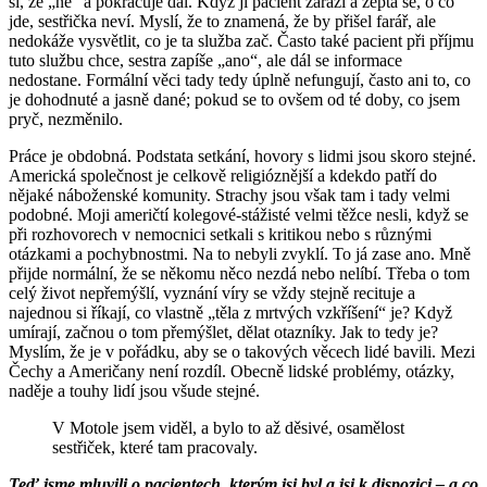
si, že „ne“ a pokračuje dál. Když ji pacient zarazí a zeptá se, o co
jde, sestřička neví. Myslí, že to znamená, že by přišel farář, ale
nedokáže vysvětlit, co je ta služba zač. Často také pacient při příjmu
tuto službu chce, sestra zapíše „ano“, ale dál se informace
nedostane. Formální věci tady tedy úplně nefungují, často ani to, co
je dohodnuté a jasně dané; pokud se to ovšem od té doby, co jsem
pryč, nezměnilo.
Práce je obdobná. Podstata setkání, hovory s lidmi jsou skoro stejné.
Americká společnost je celkově religióznější a kdekdo patří do
nějaké náboženské komunity. Strachy jsou však tam i tady velmi
podobné. Moji američtí kolegové-stážisté velmi těžce nesli, když se
při rozhovorech v nemocnici setkali s kritikou nebo s různými
otázkami a pochybnostmi. Na to nebyli zvyklí. To já zase ano. Mně
přijde normální, že se někomu něco nezdá nebo nelíbí. Třeba o tom
celý život nepřemýšlí, vyznání víry se vždy stejně recituje a
najednou si říkají, co vlastně „těla z mrtvých vzkříšení“ je? Když
umírají, začnou o tom přemýšlet, dělat otazníky. Jak to tedy je?
Myslím, že je v pořádku, aby se o takových věcech lidé bavili. Mezi
Čechy a Američany není rozdíl. Obecně lidské problémy, otázky,
naděje a touhy lidí jsou všude stejné.
V Motole jsem viděl, a bylo to až děsivé, osamělost
sestřiček, které tam pracovaly.
Teď jsme mluvili o pacientech, kterým jsi byl a jsi k dispozici – a co