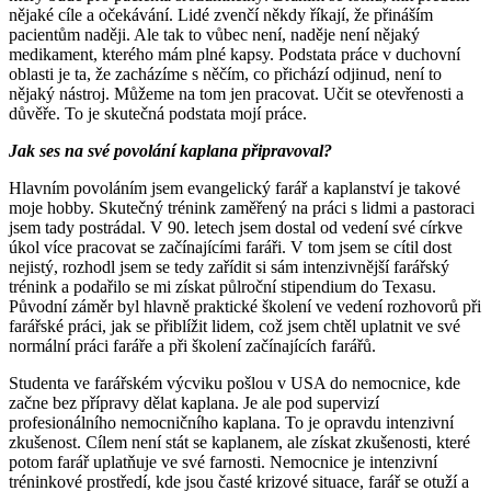
nějaké cíle a očekávání. Lidé zvenčí někdy říkají, že přináším
pacientům naději. Ale tak to vůbec není, naděje není nějaký
medikament, kterého mám plné kapsy. Podstata práce v duchovní
oblasti je ta, že zacházíme s něčím, co přichází odjinud, není to
nějaký nástroj. Můžeme na tom jen pracovat. Učit se otevřenosti a
důvěře. To je skutečná podstata mojí práce.
Jak ses na své povolání kaplana připravoval?
Hlavním povoláním jsem evangelický farář a kaplanství je takové
moje hobby. Skutečný trénink zaměřený na práci s lidmi a pastoraci
jsem tady postrádal. V 90. letech jsem dostal od vedení své církve
úkol více pracovat se začínajícími faráři. V tom jsem se cítil dost
nejistý, rozhodl jsem se tedy zařídit si sám intenzivnější farářský
trénink a podařilo se mi získat půlroční stipendium do Texasu.
Původní záměr byl hlavně praktické školení ve vedení rozhovorů při
farářské práci, jak se přiblížit lidem, což jsem chtěl uplatnit ve své
normální práci faráře a při školení začínajících farářů.
Studenta ve farářském výcviku pošlou v USA do nemocnice, kde
začne bez přípravy dělat kaplana. Je ale pod supervizí
profesionálního nemocničního kaplana. To je opravdu intenzivní
zkušenost. Cílem není stát se kaplanem, ale získat zkušenosti, které
potom farář uplatňuje ve své farnosti. Nemocnice je intenzivní
tréninkové prostředí, kde jsou časté krizové situace, farář se otuží a