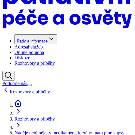
Rady a informace
Adresář služeb
Online poradna
Diskuze
Rozhovory a příběhy
Podpořte nás
Rozhovory a příběhy
Rozhovory a příběhy
Naděje není nějaký medikament, kterého mám plné kapsy