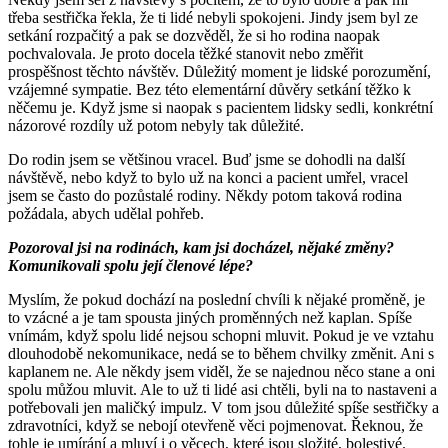
třeba sestřička řekla, že ti lidé nebyli spokojeni. Jindy jsem byl ze
setkání rozpačitý a pak se dozvěděl, že si ho rodina naopak
pochvalovala. Je proto docela těžké stanovit nebo změřit
prospěšnost těchto návštěv. Důležitý moment je lidské porozumění,
vzájemné sympatie. Bez této elementární důvěry setkání těžko k
něčemu je. Když jsme si naopak s pacientem lidsky sedli, konkrétní
názorové rozdíly už potom nebyly tak důležité.
Do rodin jsem se většinou vracel. Buď jsme se dohodli na další
návštěvě, nebo když to bylo už na konci a pacient umřel, vracel
jsem se často do pozůstalé rodiny. Někdy potom taková rodina
požádala, abych udělal pohřeb.
Pozoroval jsi na rodinách, kam jsi docházel, nějaké změny?
Komunikovali spolu její členové lépe?
Myslím, že pokud dochází na poslední chvíli k nějaké proměně, je
to vzácné a je tam spousta jiných proměnných než kaplan. Spíše
vnímám, když spolu lidé nejsou schopni mluvit. Pokud je ve vztahu
dlouhodobě nekomunikace, nedá se to během chvilky změnit. Ani s
kaplanem ne. Ale někdy jsem viděl, že se najednou něco stane a oni
spolu můžou mluvit. Ale to už ti lidé asi chtěli, byli na to nastaveni a
potřebovali jen maličký impulz. V tom jsou důležité spíše sestřičky a
zdravotníci, když se nebojí otevřeně věci pojmenovat. Řeknou, že
tohle je umírání a mluví i o věcech, které jsou složité, bolestivé.