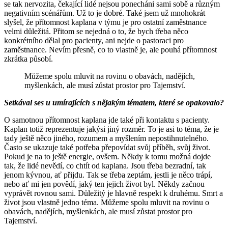
se tak nervozita, čekající lidé nejsou ponecháni sami sobě a různým
negativním scénářům. Už to je dobré. Také jsem už mnohokrát
slyšel, že přítomnost kaplana v týmu je pro ostatní zaměstnance
velmi důležitá. Přitom se nejedná o to, že bych třeba něco
konkrétního dělal pro pacienty, ani nejde o pastoraci pro
zaměstnance. Nevím přesně, co to vlastně je, ale pouhá přítomnost
zkrátka působí.
Můžeme spolu mluvit na rovinu o obavách, nadějích,
myšlenkách, ale musí zůstat prostor pro Tajemství.
Setkával ses u umírajících s nějakým tématem, které se opakovalo?
O samotnou přítomnost kaplana jde také při kontaktu s pacienty.
Kaplan totiž reprezentuje jakýsi jiný rozměr. To je asi to téma, že je
tady ještě něco jiného, rozumem a myšlením nepostihnutelného.
Často se ukazuje také potřeba přepovídat svůj příběh, svůj život.
Pokud je na to ještě energie, ovšem. Někdy k tomu možná dojde
tak, že lidé nevědí, co chtít od kaplana. Jsou třeba bezradní, tak
jenom kývnou, ať přijdu. Tak se třeba zeptám, jestli je něco trápí,
nebo ať mi jen povědí, jaký ten jejich život byl. Někdy začnou
vyprávět rovnou sami. Důležitý je hlavně respekt k druhému. Smrt a
život jsou vlastně jedno téma. Můžeme spolu mluvit na rovinu o
obavách, nadějích, myšlenkách, ale musí zůstat prostor pro
Tajemství.