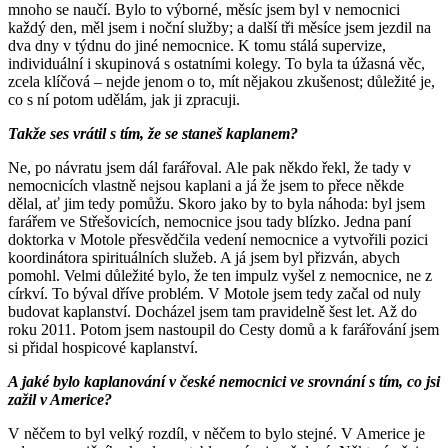
mnoho se naučí. Bylo to výborné, měsíc jsem byl v nemocnici
každý den, měl jsem i noční služby; a další tři měsíce jsem jezdil na
dva dny v týdnu do jiné nemocnice. K tomu stálá supervize,
individuální i skupinová s ostatními kolegy. To byla ta úžasná věc,
zcela klíčová – nejde jenom o to, mít nějakou zkušenost; důležité je,
co s ní potom udělám, jak ji zpracuji.
Takže ses vrátil s tím, že se staneš kaplanem?
Ne, po návratu jsem dál farářoval. Ale pak někdo řekl, že tady v
nemocnicích vlastně nejsou kaplani a já že jsem to přece někde
dělal, ať jim tedy pomůžu. Skoro jako by to byla náhoda: byl jsem
farářem ve Střešovicích, nemocnice jsou tady blízko. Jedna paní
doktorka v Motole přesvědčila vedení nemocnice a vytvořili pozici
koordinátora spirituálních služeb. A já jsem byl přizván, abych
pomohl. Velmi důležité bylo, že ten impulz vyšel z nemocnice, ne z
církví. To býval dříve problém. V Motole jsem tedy začal od nuly
budovat kaplanství. Docházel jsem tam pravidelně šest let. Až do
roku 2011. Potom jsem nastoupil do Cesty domů a k farářování jsem
si přidal hospicové kaplanství.
A jaké bylo kaplanování v české nemocnici ve srovnání s tím, co jsi
zažil v Americe?
V něčem to byl velký rozdíl, v něčem to bylo stejné. V Americe je