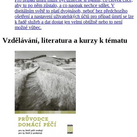
aby tu po něm zůstalo, a co naopak nechce sdílet. V
digitálním světě to platí dvojnásob, neboť bez předchozího
ošetření a nastavení uživatelských účtů pro případ úmrtí se lze
k řadě služeb a dat dostat jen velmi obtížně nebo to není
možné vůbec.
Vzdělávání, literatura a kurzy k tématu