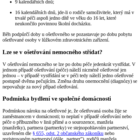
9 kalendářních dnů;
16 kalendářních dnů, jde-li o rodiče samoživitele, který má v
trvalé péči aspoň jedno dítě ve věku do 16 let, které
neukončilo povinnou školní docházku.
Běh podpůrčí doby u ošetřovného se pozastavuje po dobu pobytu
ošetřované osoby v lůžkovém zdravotnickém zařízení.
Lze se v ošetřování nemocného střídat?
V ošetřování nemocného se lze po dobu péče jedenkrát vystřídat. V
jednom případě ošetřování (péče) náleží nicméně ošetřovné jen
jednou – v případě vystřídání se v péči tedy náleží jedno ošetřovné
postupně dvěma pečujícím. Změna druhu onemocnění (diagnózy) se
nepovažuje za nový případ ošetřování.
Podmínka bydlení ve společné domácnosti
Podmínkou nároku na ošetřovné je, že ošetřovaná osoba žije se
zaměstnancem v domácnosti; to neplatí v případě ošetřování nebo
péče o příbuzného v linii přímé a o sourozence, manžela
(manželky), partnera (partnerky) ve stejnopohlavním partnerství,
uzavřeném dle
§ 655, odst. 2 občanského zákoníku
nebo
registrovaném partnerství (dále „partner”), rodičů manžela