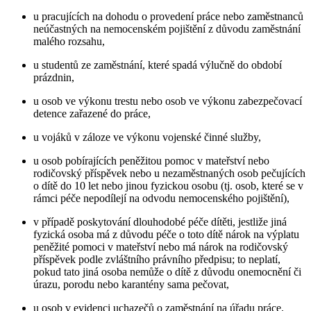
u pracujících na dohodu o provedení práce nebo zaměstnanců
neúčastných na nemocenském pojištění z důvodu zaměstnání
malého rozsahu,
u studentů ze zaměstnání, které spadá výlučně do období
prázdnin,
u osob ve výkonu trestu nebo osob ve výkonu zabezpečovací
detence zařazené do práce,
u vojáků v záloze ve výkonu vojenské činné služby,
u osob pobírajících peněžitou pomoc v mateřství nebo
rodičovský příspěvek nebo u nezaměstnaných osob pečujících
o dítě do 10 let nebo jinou fyzickou osobu (tj. osob, které se v
rámci péče nepodílejí na odvodu nemocenského pojištění),
v případě poskytování dlouhodobé péče dítěti, jestliže jiná
fyzická osoba má z důvodu péče o toto dítě nárok na výplatu
peněžité pomoci v mateřství nebo má nárok na rodičovský
příspěvek podle zvláštního právního předpisu; to neplatí,
pokud tato jiná osoba nemůže o dítě z důvodu onemocnění či
úrazu, porodu nebo karantény sama pečovat,
u osob v evidenci uchazečů o zaměstnání na úřadu práce.