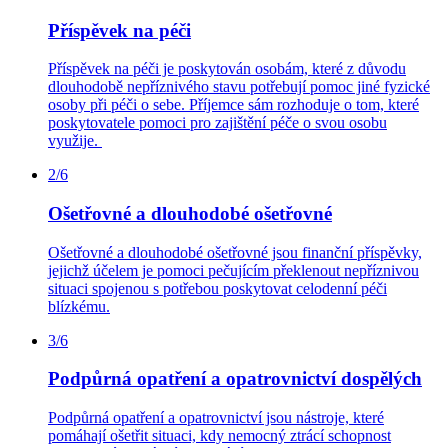
Příspěvek na péči
Příspěvek na péči je poskytován osobám, které z důvodu
dlouhodobě nepříznivého stavu potřebují pomoc jiné fyzické
osoby při péči o sebe. Příjemce sám rozhoduje o tom, které
poskytovatele pomoci pro zajištění péče o svou osobu
využije.
2/6
Ošetřovné a dlouhodobé ošetřovné
Ošetřovné a dlouhodobé ošetřovné jsou finanční příspěvky,
jejichž účelem je pomoci pečujícím překlenout nepříznivou
situaci spojenou s potřebou poskytovat celodenní péči
blízkému.
3/6
Podpůrná opatření a opatrovnictví dospělých
Podpůrná opatření a opatrovnictví jsou nástroje, které
pomáhají ošetřit situaci, kdy nemocný ztrácí schopnost