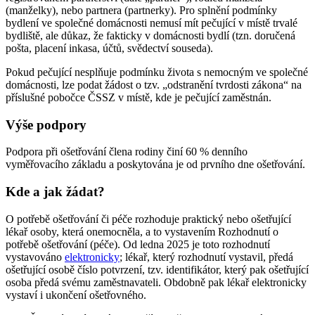
(manželky), nebo partnera (partnerky). Pro splnění podmínky
bydlení ve společné domácnosti nemusí mít pečující v místě trvalé
bydliště, ale důkaz, že fakticky v domácnosti bydlí (tzn. doručená
pošta, placení inkasa, účtů, svědectví souseda).
Pokud pečující nesplňuje podmínku života s nemocným ve společné
domácnosti, lze podat žádost o tzv. „odstranění tvrdosti zákona“ na
příslušné pobočce ČSSZ v místě, kde je pečující zaměstnán.
Výše podpory
Podpora při ošetřování člena rodiny činí 60 % denního
vyměřovacího základu a poskytována je od prvního dne ošetřování.
Kde a jak žádat?
O potřebě ošetřování či péče rozhoduje praktický nebo ošetřující
lékař osoby, která onemocněla, a to vystavením Rozhodnutí o
potřebě ošetřování (péče). Od ledna 2025 je toto rozhodnutí
vystavováno
elektronicky
; lékař, který rozhodnutí vystavil, předá
ošetřující osobě číslo potvrzení, tzv. identifikátor, který pak ošetřující
osoba předá svému zaměstnavateli. Obdobně pak lékař elektronicky
vystaví i ukončení ošetřovného.