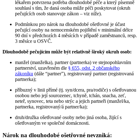
lékařem potvrzena potřeba dlouhodobé péče a který písemně
souhlasí s tím, že daná osoba může péči poskytovat (okruh
pečujících osob stanovuje zákon – viz níže).
Podmínkou pro nárok na dlouhodobé ošetřovné je účast
pečující osoby na nemocenském pojištění v minimální délce
90 dní v předchozích 4 měsících v případě zaměstnanců, resp.
3 měsíce u OSVČ.
Dlouhodobě pečujícím může být relativně široký okruh osob:
manžel (manželka), partner (partnerka) ve stejnopohlavním
partnerství, uzavřeném dle
§ 655, odst. 2 občanského
zákoníku
(dále “partner”), registrovaný partner (registrovaná
partnerka);
příbuzný v linii přímé (tj. syn/dcera, pra/rodiče) s ošetřovanou
osobou nebo její sourozenec, tchyně, tchán, snacha, zeť,
neteř, synovec, teta nebo strýc a jejich partneři (manžel/ka,
partnerka, registrovaný/á partner/ka);
druh/družka ošetřované osoby nebo jiná osoba, žijící s
ošetřovaným ve společné domácnosti.
Nárok na dlouhodobé ošetřovné nevzniká: