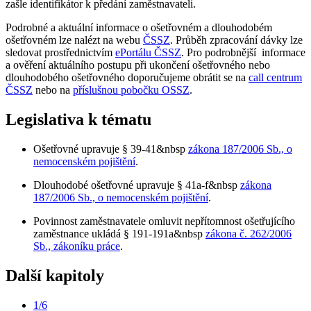
zašle identifikátor k předání zaměstnavateli.
Podrobné a aktuální informace o ošetřovném a dlouhodobém
ošetřovném lze nalézt na webu
ČSSZ
. Průběh zpracování dávky lze
sledovat prostřednictvím
ePortálu ČSSZ
. Pro podrobnější informace
a ověření aktuálního postupu při ukončení ošetřovného nebo
dlouhodobého ošetřovného doporučujeme obrátit se na
call centrum
ČSSZ
nebo na
příslušnou pobočku OSSZ
.
Legislativa k tématu
Ošetřovné upravuje § 39-41&nbsp
zákona 187/2006 Sb., o
nemocenském pojištění
.
Dlouhodobé ošetřovné upravuje § 41a-f&nbsp
zákona
187/2006 Sb., o nemocenském pojištění
.
Povinnost zaměstnavatele omluvit nepřítomnost ošetřujícího
zaměstnance ukládá § 191-191a&nbsp
zákona č. 262/2006
Sb., zákoníku práce
.
Další kapitoly
1/6