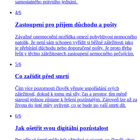
samostatného právního jednání.
4/6
Zastoupení pro příjem důchodu a pošty
Závažné onemocnění nezřídka omezí pohyblivost nemocného
natolik, že není sám schopen vyřídit si běžné záležitosti jako
je přebírání důchodu nebo doporučené pošty. Je proto třeba
řešit v těchto záležitostech zastoupení nemocného pečujícím.
5/6
Co zařídit před smrtí
Čím více pozornosti člověk věnuje uspořádání svých
záležitostí, dokud k tomu má síly, čas a prostor, tím méně
starostí jednou zůstane k řešení pozůstalým. Zároveň lze už za
života do jisté míry ovlivnit, co se bude po vaší smrti dít.
6/6
Jak ošetřit svou digitální pozůstalost
Pro případ úmrtí může být užitečné si ujasnit, co člověk chce,