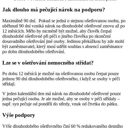
Jak dlouho má pečující nárok na podporu?
Maximálně 90 dní. Pokud se jedná o stejnou ošetřovanou osobu, po
uběhnutí 90 dní vzniká nárok na dlouhodobé ošetřovné znovu až po
12 měsících. Mělo by nicméně být možné, aby člověk čerpal
dlouhodobé ošetřovné při péči o jiného člověka po skončení
dosavadního ošetřování jiné osoby. Jedinou překážkou by zde mohl
být zaměstnavatel, který musí udělit souhlas s absencí zaměstnance
po dobu dlouhodobého ošetřování.
Lze se v ošetřování nemocného střídat?
Po dobu 12 měsíců je možné na ošetřovanou osobu čerpat pouze
jednou 90 dní dlouhodobého ošetřovného, i když se osoby v péči
střídají.
V jeden kalendářní den má nárok na dlouhodobé ošetřovné pouze
jedna pečující osoba. Je ale možné, aby se osoby v péči střídaly –
např. syn pečuje od pondělí do středy, vnuk od čtvrtka do pátku.
Výše podpory
Výše dlouhodobého ošetřovného činí 60 % redukovaného denního