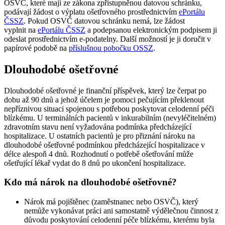
OSVČ, které mají ze zákona zpřístupněnou datovou schránku,
podávají žádost o výplatu ošetřovného prostřednictvím
ePortálu
ČSSZ
. Pokud OSVČ datovou schránku nemá, lze žádost
vyplnit na
ePortálu ČSSZ
a podepsanou elektronickým podpisem ji
odeslat prostřednictvím e-podatelny. Další možností je ji doručit v
papírové podobě na
příslušnou pobočku OSSZ
.
Dlouhodobé ošetřovné
Dlouhodobé ošetřovné je finanční příspěvek, který lze čerpat po
dobu až 90 dnů a jehož účelem je pomoci pečujícím překlenout
nepříznivou situaci spojenou s potřebou poskytovat celodenní péči
blízkému. U terminálních pacientů v inkurabilním (nevyléčitelném)
zdravotním stavu není vyžadována podmínka předcházející
hospitalizace. U ostatních pacientů je pro přiznání nároku na
dlouhodobé ošetřovné podmínkou předcházející hospitalizace v
délce alespoň 4 dnů. Rozhodnutí o potřebě ošetřování může
ošetřující lékař vydat do 8 dnů po ukončení hospitalizace.
Kdo má nárok na dlouhodobé ošetřovné?
Nárok má pojištěnec (zaměstnanec nebo OSVČ), který
nemůže vykonávat práci ani samostatně výdělečnou činnost z
důvodu poskytování celodenní péče blízkému, kterému byla