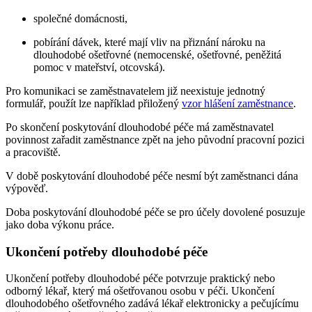
společné domácnosti,
pobírání dávek, které mají vliv na přiznání nároku na
dlouhodobé ošetřovné (nemocenské, ošetřovné, peněžitá
pomoc v mateřství, otcovská).
Pro komunikaci se zaměstnavatelem již neexistuje jednotný
formulář, použít lze například přiložený
vzor hlášení zaměstnance
.
Po skončení poskytování dlouhodobé péče má zaměstnavatel
povinnost zařadit zaměstnance zpět na jeho původní pracovní pozici
a pracoviště.
V době poskytování dlouhodobé péče nesmí být zaměstnanci dána
výpověď.
Doba poskytování dlouhodobé péče se pro účely dovolené posuzuje
jako doba výkonu práce.
Ukončení potřeby dlouhodobé péče
Ukončení potřeby dlouhodobé péče potvrzuje praktický nebo
odborný lékař, který má ošetřovanou osobu v péči. Ukončení
dlouhodobého ošetřovného zadává lékař elektronicky a pečujícímu