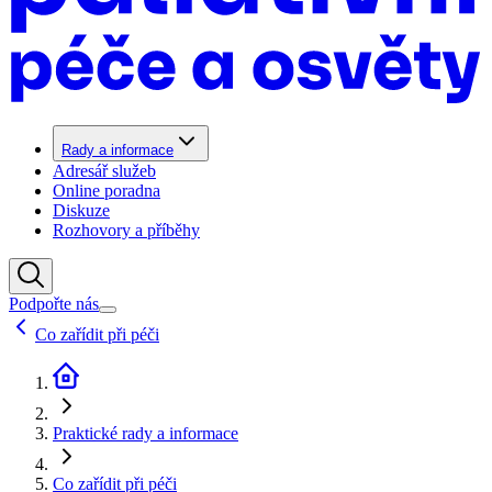
Rady a informace
Adresář služeb
Online poradna
Diskuze
Rozhovory a příběhy
Podpořte nás
Co zařídit při péči
Praktické rady a informace
Co zařídit při péči