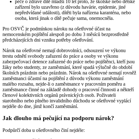
péče o zdravé dítě mladší 10 let proto, že školské nebo dětské
zařízení bylo uzavřeno (z důvodu havárie, epidemie, jiné
nepředvídané události), dítěti byla nařízena karanténa, nebo
osoba, která jinak o dítě pečuje sama, onemocněla.
Pro OSVČ je podmínkou nároku na ošetřovné účast na
nemocenském pojištění alespoň po dobu 3 měsíců bezprostředně
předcházejících dni vzniku potřeby ošetřování.
Nárok na ošetřovné nemají dobrovolníci, odsouzení ve výkonu
trestu odnětí svobody zařazení do práce a osoby ve výkonu
zabezpečovací detence zařazené do práce nebo pojištěnci, kteří jsou
žáky nebo studenty, ze zaměstnání, které spadá výlučně do období
školních prázdnin nebo prázdnin. Nárok na ošetřovné nemají rovněž
zaměstnanci účastní na pojištění z důvodu výkonu zaměstnání
malého rozsahu, nejde-li o zaměstnance v pracovním poměru a
zaměstnance činné na základě dohody o pracovní činnosti a někteří
členové kolektivních orgánů právnických osob. Poživateli
starobního nebo plného invalidního důchodu se ošetřovné vyplácí
nejdéle do dne, jímž končí zaměstnání.
Jak dlouho má pečující na podporu nárok?
Podpůrčí doba u ošetřovného činí nejdéle: