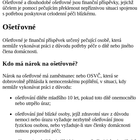
Ošetřovné a dlouhodobé ošetřovné jsou finanční příspěvky, jejichž
účelem je pomoci pečujícím překlenout nepříznivou situaci spojenou
s potřebou poskytovat celodenní péči blízkému.
Ošetřovné
Ošetřovné je finanční příspěvek určený pečující osobě, která
nemůže vykonávat práci z důvodu potřeby péče o dítě nebo jiného
člena domácnosti.
Kdo má nárok na ošetřovné?
Nárok na ošetřovné má zaměstnanec nebo OSVČ, která se
dobrovolně přihlásila k nemocenskému pojištění, v situaci, kdy
nemůže vykonávat práci z důvodu:
ošetřování dítěte mladšího 10 let, pokud toto dítě onemocnělo
nebo utrpělo úraz;
ošetřování jiné blízké osoby, jejíž zdravotní stav z důvodu
nemoci nebo úrazu vyžaduje nezbytně ošetřování jinou
fyzickou osobou, nebo vyžaduje-li stav členky domácnosti
nutnou poporodní péči;