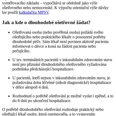
vyměřovacího základu – vypočítává se obdobně jako výše
ošetřovného nebo nemocenské. K výpočtu orientační výše dávky
lze použít
kalkulačku MPSV
.
Jak a kde o dlouhodobé ošetřovné žádat?
Ošetřovaná osoba (nebo pověřená osoba) požádá svého
ošetřujícího nebo praktického lékaře o posouzení potřeby
dlouhodobé péče. Sám lékař není povinen aktivně pacienta
informovat o dávce a koná na žádost pacienta nebo
pečujícího.
U tzv. terminálních pacientů v inkurabilním zdravotním stavu
není pro přiznání dlouhodobého ošetřovného vyžadována
podmínka předcházející hospitalizace.
U pacientů, kteří nejsou v inkurabilním zdravotním stavu, je
požadována doba léčebné (nikoli diagnostické) hospitalizace
v délce alespoň 4 dnů.
Rozhodnutí o potřebě ošetřování je možné vydat i zpětně, a to
do 8 dnů po ukončení hospitalizace.
O potřebě dlouhodobého ošetřování rozhoduje praktický nebo
ošetřující lékař osoby, která onemocněla, a to vystavením