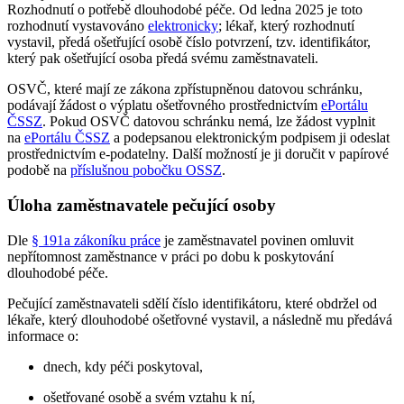
Rozhodnutí o potřebě dlouhodobé péče. Od ledna 2025 je toto
rozhodnutí vystavováno
elektronicky
; lékař, který rozhodnutí
vystavil, předá ošetřující osobě číslo potvrzení, tzv. identifikátor,
který pak ošetřující osoba předá svému zaměstnavateli.
OSVČ, které mají ze zákona zpřístupněnou datovou schránku,
podávají žádost o výplatu ošetřovného prostřednictvím
ePortálu
ČSSZ
. Pokud OSVČ datovou schránku nemá, lze žádost vyplnit
na
ePortálu ČSSZ
a podepsanou elektronickým podpisem ji odeslat
prostřednictvím e-podatelny. Další možností je ji doručit v papírové
podobě na
příslušnou pobočku OSSZ
.
Úloha zaměstnavatele pečující osoby
Dle
§ 191a zákoníku práce
je zaměstnavatel povinen omluvit
nepřítomnost zaměstnance v práci po dobu k poskytování
dlouhodobé péče.
Pečující zaměstnavateli sdělí číslo identifikátoru, které obdržel od
lékaře, který dlouhodobé ošetřovné vystavil, a následně mu předává
informace o:
dnech, kdy péči poskytoval,
ošetřované osobě a svém vztahu k ní,