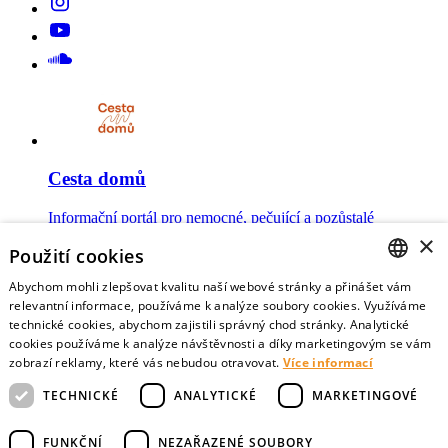
Cesta domů
Informační portál pro nemocné, pečující a pozůstalé
×
Použití cookies
Abychom mohli zlepšovat kvalitu naší webové stránky a přinášet vám
CZECH
relevantní informace, používáme k analýze soubory cookies. Využíváme
technické cookies, abychom zajistili správný chod stránky. Analytické
Mojesmrt.cz
ENGLISH
cookies používáme k analýze návštěvnosti a díky marketingovým se vám
zobrazí reklamy, které vás nebudou otravovat.
Více informací
Sestavte si seznam posledních přání a vyslovte svoje
představy o konci života
TECHNICKÉ
ANALYTICKÉ
MARKETINGOVÉ
FUNKČNÍ
NEZAŘAZENÉ SOUBORY