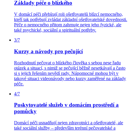
Základy péče o blízkého
V domácí péči přebírají roli ošetřovatelů blízcí nemocného,
kteří tak potřebují zvládat základní ošetřovatelské dovednosti.
Péče o nemocného přitom zahrnuje nejen jeho fyzické, ale
také psychické, sociální a spirituální potřeby.
3/7
Kurzy a návody pro pečující
Rozhodnutí pečovat o blízkého člověka s sebou nese řadu
otázek a situací, s nimiž se pečující běžně nesetkávají a často
si s jejich řešením nevědí rady. Nápomocné mohou být v
takové situaci videonávody nebo kurzy zaměřené na základy
péče.
4/7
Poskytovatelé služeb v domácím prostředí a
pomůcky
Domácí péči usnadňují nejen zdravotníci a ošetřovatelé, ale
také sociální služby – především terénní pečovatelské a