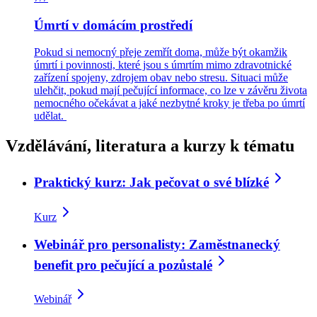
Úmrtí v domácím prostředí
Pokud si nemocný přeje zemřít doma, může být okamžik
úmrtí i povinnosti, které jsou s úmrtím mimo zdravotnické
zařízení spojeny, zdrojem obav nebo stresu. Situaci může
ulehčit, pokud mají pečující informace, co lze v závěru života
nemocného očekávat a jaké nezbytné kroky je třeba po úmrtí
udělat.
Vzdělávání, literatura a kurzy k tématu
Praktický kurz: Jak pečovat o své blízké
Kurz
Webinář pro personalisty: Zaměstnanecký
benefit pro pečující a pozůstalé
Webinář