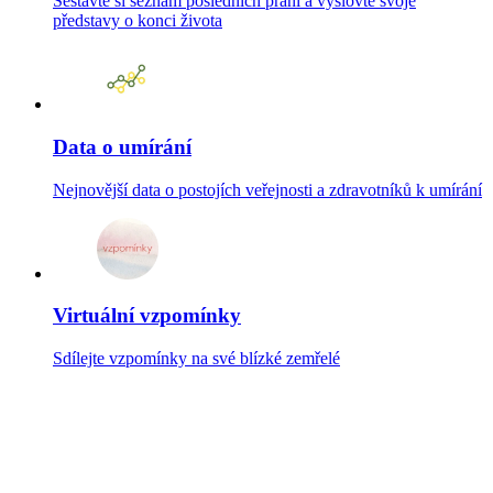
Sestavte si seznam posledních přání a vyslovte svoje
představy o konci života
Data o umírání
Nejnovější data o postojích veřejnosti a zdravotníků k umírání
Virtuální vzpomínky
Sdílejte vzpomínky na své blízké zemřelé