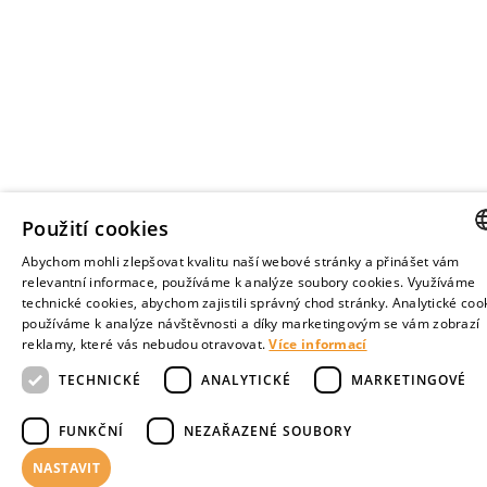
Použití cookies
Abychom mohli zlepšovat kvalitu naší webové stránky a přinášet vám
CZE
relevantní informace, používáme k analýze soubory cookies. Využíváme
technické cookies, abychom zajistili správný chod stránky. Analytické coo
ENGL
používáme k analýze návštěvnosti a díky marketingovým se vám zobrazí
reklamy, které vás nebudou otravovat.
Více informací
TECHNICKÉ
ANALYTICKÉ
MARKETINGOVÉ
FUNKČNÍ
NEZAŘAZENÉ SOUBORY
NASTAVIT