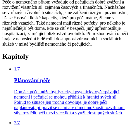
Péče o nemocného přitom vyžaduje od pečujících dobré zvážení a
rozvržení vlastních sil, zejména časových a finančních. Nacházíme
se v různých životních situacích, jsme zatížení různými povinnostmi,
liší se časové i lidské kapacity, které pro péči máme, žijeme v
různých vztazích. Také nemocní mají různé potřeby, pro někoho je
nejdůležitější být doma, kde se cítí v bezpečí, jiný upřednostňuje
hospitalizaci, zaručující blízkost zdravotníků. Při rozhodování o péči
hraje v neposlední řadě roli i dostupnost zdravotních a sociálních
služeb v místě bydliště nemocného či pečujících.
Kapitoly
1/7
Plánování péče
Domácí péče může být fyzicky i psychicky vyčerpávající,
nemocní i pečující se mohou přiblížit k hranici svých sil.
Pokud to situace jen trochu dovoluje, je dobré péči
naplánovat, připravit se na ni a v rámci možností rozvrhnout
síly, rozdělit péči mezi více lidí a využít dostupných služeb.
2/7