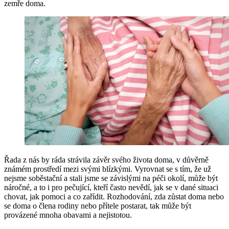
zemře doma.
Řada z nás by ráda strávila závěr svého života doma, v důvěrně
známém prostředí mezi svými blízkými. Vyrovnat se s tím, že už
nejsme soběstační a stali jsme se závislými na péči okolí, může být
náročné, a to i pro pečující, kteří často nevědí, jak se v dané situaci
chovat, jak pomoci a co zařídit. Rozhodování, zda zůstat doma nebo
se doma o člena rodiny nebo přítele postarat, tak může být
provázené mnoha obavami a nejistotou.