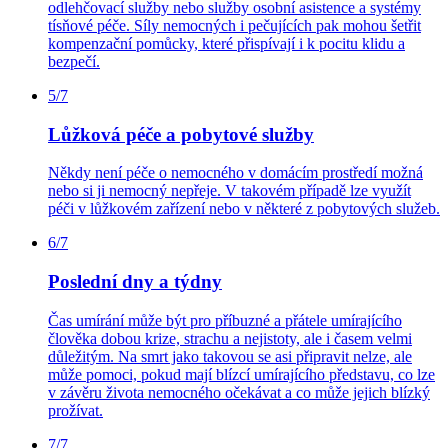
odlehčovací služby nebo služby osobní asistence a systémy
tísňové péče. Síly nemocných i pečujících pak mohou šetřit
kompenzační pomůcky, které přispívají i k pocitu klidu a
bezpečí.
5/7
Lůžková péče a pobytové služby
Někdy není péče o nemocného v domácím prostředí možná
nebo si ji nemocný nepřeje. V takovém případě lze využít
péči v lůžkovém zařízení nebo v některé z pobytových služeb.
6/7
Poslední dny a týdny
Čas umírání může být pro příbuzné a přátele umírajícího
člověka dobou krize, strachu a nejistoty, ale i časem velmi
důležitým. Na smrt jako takovou se asi připravit nelze, ale
může pomoci, pokud mají blízcí umírajícího představu, co lze
v závěru života nemocného očekávat a co může jejich blízký
prožívat.
7/7