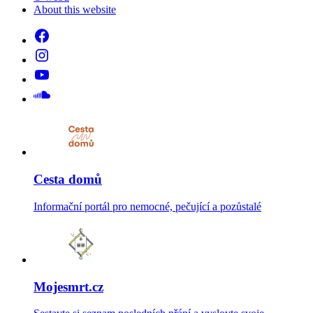
About this website
Cesta domů
Informační portál pro nemocné, pečující a pozůstalé
Mojesmrt.cz