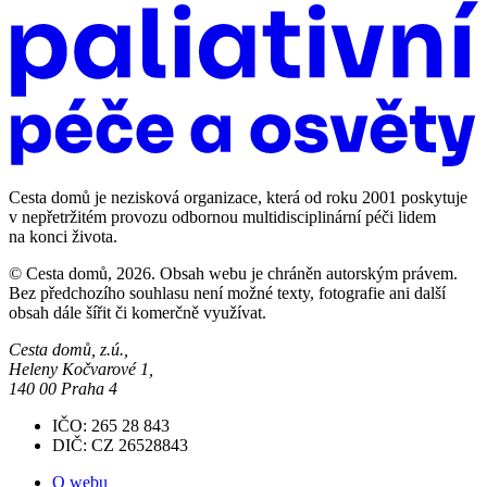
Cesta domů je nezisková organizace, která od roku 2001 poskytuje
v nepřetržitém provozu odbornou multidisciplinární péči lidem
na konci života.
© Cesta domů, 2026. Obsah webu je chráněn autorským právem.
Bez předchozího souhlasu není možné texty, fotografie ani další
obsah dále šířit či komerčně využívat.
Cesta domů, z.ú.,
Heleny Kočvarové 1,
140 00 Praha 4
IČO: 265 28 843
DIČ: CZ 26528843
O webu