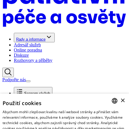
Rady a informace
Adresář služeb
Online poradna
Diskuze
Rozhovory a příběhy
Podpořte nás
Seznam služeb
×
Použití cookies
Filtrovat typy služeb
Abychom mohli zlepšovat kvalitu naší webové stránky a přinášet vám
CZECH
relevantní informace, používáme k analýze soubory cookies. Využíváme
technické cookies, abychom zajistili správný chod stránky. Analytické
ENGLISH
cookies používáme k analýze návštěvnosti a díky marketingovým se vám