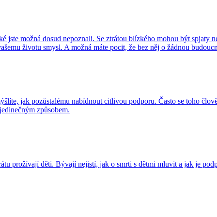
é jste možná dosud nepoznali. Se ztrátou blízkého mohou být spjaty ne
 vašemu životu smysl. A možná máte pocit, že bez něj o žádnou budoucno
te, jak pozůstalému nabídnout citlivou podporu. Často se toho člověk 
a jedinečným způsobem.
 prožívají děti. Bývají nejistí, jak o smrti s dětmi mluvit a jak je podpo