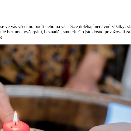
e vás všechno bouří nebo na vás těžce doléhají nedávné zážitky: starost
 Cítíte bezmoc, vyčerpání, beznaděj, smutek. Co jste dosud považovali 
e.