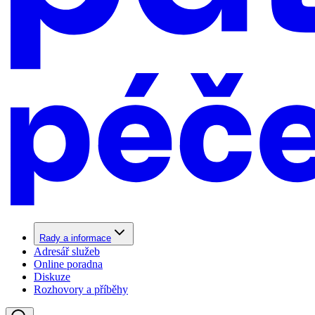
Rady a informace
Adresář služeb
Online poradna
Diskuze
Rozhovory a příběhy