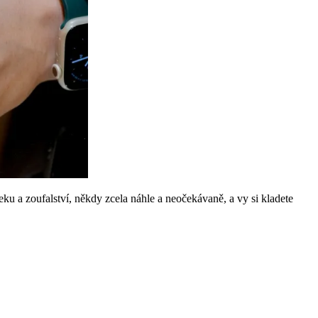
eku a zoufalství, někdy zcela náhle a neočekávaně, a vy si kladete