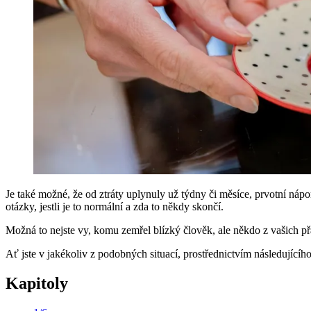
Je také možné, že od ztráty uplynuly už týdny či měsíce, prvotní nápor
otázky, jestli je to normální a zda to někdy skončí.
Možná to nejste vy, komu zemřel blízký člověk, ale někdo z vašich přá
Ať jste v jakékoliv z podobných situací, prostřednictvím následující
Kapitoly