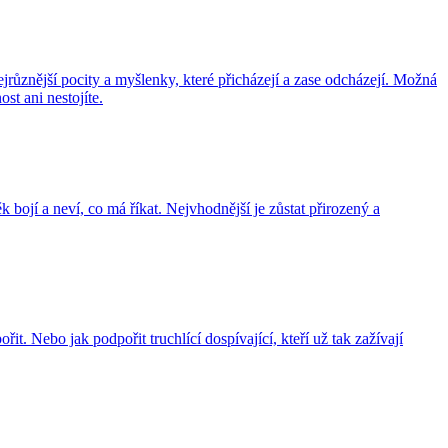
jrůznější pocity a myšlenky, které přicházejí a zase odcházejí. Možná
st ani nestojíte.
bojí a neví, co má říkat. Nejvhodnější je zůstat přirozený a
řit. Nebo jak podpořit truchlící dospívající, kteří už tak zažívají