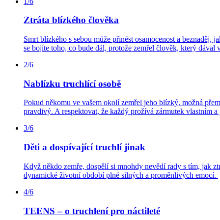
1/6
Ztráta blízkého člověka
Smrt blízkého s sebou může přinést osamocenost a beznaděj, jak
se bojíte toho, co bude dál, protože zemřel člověk, který dával
2/6
Nablízku truchlící osobě
Pokud někomu ve vašem okolí zemřel jeho blízký, možná přemýšlí
pravdivý. A respektovat, že každý prožívá zármutek vlastním 
3/6
Děti a dospívající truchlí jinak
Když někdo zemře, dospělí si mnohdy nevědí rady s tím, jak ztrátu
dynamické životní období plné silných a proměnlivých emocí.
4/6
TEENS – o truchlení pro náctileté