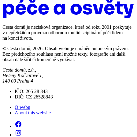
Cesta domů je nezisková organizace, která od roku 2001 poskytuje
v nepřetržitém provozu odbornou multidisciplinární péči lidem
na konci života.
© Cesta domů, 2026. Obsah webu je chráněn autorským právem.
Bez předchozího souhlasu není možné texty, fotografie ani další
obsah dále šířit či komerčně využívat.
Cesta domů, z.ú.,
Heleny Kočvarové 1,
140 00 Praha 4
IČO: 265 28 843
DIČ: CZ 26528843
O webu
About this website