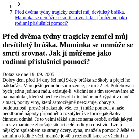
Před dvěma týdny tragicky zemřel můj devítiletý bráška.
Maminka se nemůže se smrtí srovnat. Jak jí můžeme jako
rodinní příslušníci pomoci?
Před dvěma týdny tragicky zemřel můj
devítiletý bráška. Maminka se nemůže se
smrtí srovnat. Jak jí můžeme jako
rodinní příslušníci pomoci?
Dotaz ze dne 19. 09. 2005
Dobrý den, před 14 dny šel můj 9-letý bráška ze školy a přejel ho
náklaďák. Mám ještě jednoho sourozence, je mi 22 let. Potřebovala
bych jednu jedinou radu, existuje-li: všichni se s tím srovnáváme až
na maminku, která si nechce dovolit nic jiného než rýpání v dané
situaci, pocity viny, která samozřejmě neexistuje, obavy z
budoucnosti, prostě si zakazuje vše, co jí může pomoci, a naše
neodborné nápady případného rozptýlení ve formě jakékoliv
činnosti odmítá. Je to velmi těžká situace sama osobě, avšak jakýsi
stres v mamince zhoršuje situaci celé rodiny o dost víc. Lze jí
nějakým způsobem ze strany dcery, syna, manžela pomoci? Ještě se
zmíním o jediné věci, mamče je 40 a rozhodli jsme se všichni na