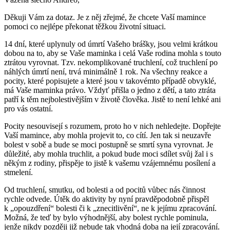
Děkuji Vám za dotaz. Je z něj zřejmé, že chcete Vaší mamince
pomoci co nejlépe překonat těžkou životní situaci.
14 dní, které uplynuly od úmrtí Vašeho brášky, jsou velmi krátkou
dobou na to, aby se Vaše maminka i celá Vaše rodina mohla s touto
ztrátou vyrovnat. Tzv. nekomplikované truchlení, což truchlení po
náhlých úmrtí není, trvá minimálně 1 rok. Na všechny reakce a
pocity, které popisujete a které jsou v takovémto případě obvyklé,
má Vaše maminka právo. Vždyť přišla o jedno z dětí, a tato ztráta
patří k těm nejbolestivějším v životě člověka. Jistě to není lehké ani
pro vás ostatní.
Pocity nesouvisejí s rozumem, proto ho v nich nehledejte. Dopřejte
Vaší mamince, aby mohla projevit to, co cítí. Jen tak si neuzavře
bolest v sobě a bude se moci postupně se smrtí syna vyrovnat. Je
důležité, aby mohla truchlit, a pokud bude moci sdílet svůj žal i s
někým z rodiny, přispěje to jistě k vašemu vzájemnému posílení a
stmelení.
Od truchlení, smutku, od bolesti a od pocitů vůbec nás činnost
rychle odvede. Útěk do aktivity by nyní pravděpodobně přispěl
k „opouzdření“ bolesti či k „znecitlivění“, ne k jejímu zpracování.
Možná, že teď by bylo výhodnější, aby bolest rychle pominula,
jenže nikdy později již nebude tak vhodná doba na její zpracování.