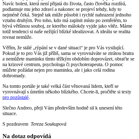
Navíc bolest, která není přijatá do života, často člověka rozdírá,
podlamuje mu jeho zdraví a nakonec se projeví tehdy, kdy to
nejméně čeká. Stejně tak může působit i rychlé nahrazení jednoho
vztahu druhým. Pro toho, kdo má zaplnit místo po zemřelém, to
bývá většinou souboj, ze kterého málokdy vyjde jako vítěz. Máme
totiž tendenci si naše nežijící blízké idealizovat. A ideálu se realita
rovnat nemůže.
Věřím, že stálé „rýpání se v dané situaci“ je pro Vás vysilující.
Pokud je to pro Vás již příliš, sama se vyrovnáváte se ztrátou bratra
a nemůžete maminku tímto těžkým obdobím doprovázet, obraťte se
na krizové centrum, psychologa či psychoterapeuta. O pomoc
můžete požádat nejen pro maminku, ale i jako celá rodina
dohromady.
Na tomto portále je také velká část věnovaná lidem, kteří se
vyrovnávají s úmrtím někoho blízkého. Chcete-li, pročtěte si texty
pro pozůstalé
.
Slečno Andreo, přeji Vám především hodně sil k unesení této
situace.
S pozdravem
Tereza Soukupová
Na dotaz odpovídá