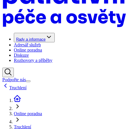
Rady a informace
Adresář služeb
Online poradna
Diskuze
Rozhovory a příběhy
Podpořte nás
Truchlení
Online poradna
Truchlení