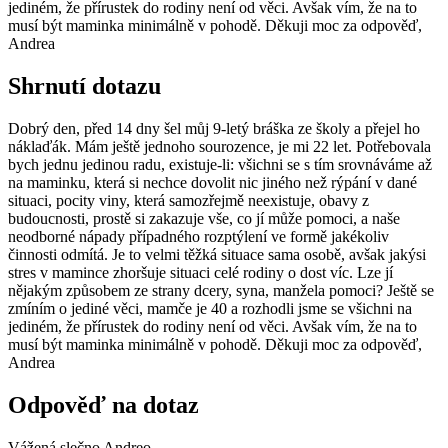
jediném, že přírustek do rodiny není od věci. Avšak vím, že na to
musí být maminka minimálně v pohodě. Děkuji moc za odpověď,
Andrea
Shrnutí dotazu
Dobrý den, před 14 dny šel můj 9-letý bráška ze školy a přejel ho
náklaďák. Mám ještě jednoho sourozence, je mi 22 let. Potřebovala
bych jednu jedinou radu, existuje-li: všichni se s tím srovnáváme až
na maminku, která si nechce dovolit nic jiného než rýpání v dané
situaci, pocity viny, která samozřejmě neexistuje, obavy z
budoucnosti, prostě si zakazuje vše, co jí může pomoci, a naše
neodborné nápady případného rozptýlení ve formě jakékoliv
činnosti odmítá. Je to velmi těžká situace sama osobě, avšak jakýsi
stres v mamince zhoršuje situaci celé rodiny o dost víc. Lze jí
nějakým způsobem ze strany dcery, syna, manžela pomoci? Ještě se
zmíním o jediné věci, mamče je 40 a rozhodli jsme se všichni na
jediném, že přírustek do rodiny není od věci. Avšak vím, že na to
musí být maminka minimálně v pohodě. Děkuji moc za odpověď,
Andrea
Odpověď na dotaz
Vážená slečno Andreo,