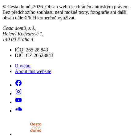
© Cesta domů, 2026. Obsah webu je chráněn autorským právem.
Bez předchozího souhlasu není možné texty, fotografie ani další
obsah dále šířit či komerčně využívat.
Cesta domů, z.ú.,
Heleny Kočvarové 1,
140 00 Praha 4
IČO: 265 28 843
DIČ: CZ 26528843
O webu
About this website