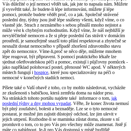
Vás důležité o její nemoci vědět tak, jak jste to napsala nám. Můžete
jí vysvětlit také, že budete-li lépe informováni, můžete jí lépe
pomoci, protože budete vědět proč, co a jak. Společně strávené
poslední dny, týdny jsou jistě lépe snášeny všemi, když víme, o co
vlastně jde. Strach z neznámého s sebou přináší mnoho nejistot a
může vést k chybným rozhodnutím. Když víme, že náš nejbližší je
nevyléčitelně nemocen a že si přeje poslední čas strávit v domácím
prostředí, je samozřejmě snazší toto přání respektovat a zbytečně se
nesnažit dostat nemocného v případě zhoršení zdravotního stavu
zpět do nemocnice. Víme-li,proč se něco děje, můžeme mnohem
lépe reagovat, být připraveni. S pomocí praktického lékaře lze
sjednat ošetřovatelskou péči a pomoc, existují i půjčovny pomůcek -
jako například polohovací postel, přenosné WC apod. V některých
místech fungují i
hospice
, které jsou specializovány na péči o
nemocné v konečných stadiích nemoci.
Píšete také o Vaší obavě z toho, co by mohlo následovat, vycházíte
ze zkušenosti s babičkou, která zemřela doma na nádor prsu.
Na stránkách tohoto portálu najdete také informace o tom,
jak
poslední týdny a dny mohou vypadat
. Věřte, že konec života nemusí
být plný zoufalství, bolesti a beznaděje. Lze se o tyto nemocné
postarat, je možné jim zajistit důstojný odchod, lze jim ulevit v
jejich utrpení. Rozhodne-li se maminka zůstat doma, zkuste s ní
promluvit o tom, co to pro Vás pro všechny může znamenat. Jistě jí
máte co nabídnout. Je-li pro Vás dostupná v místě bydliště