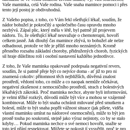
Vaše maminka, celá Vaše rodina. Vaše snaha mamince pomoci i přes
tento její postoj je obdivuhodná.
Z Vašeho popisu, z toho, co Vám řekl ošetřující lékař, soudím, že
nádor bohužel je pokročilý a společného času opravdu mnoho
nezbývá. Zápal plic, který měla v létě, byl patrně již projevem
nádoru. To, že ošetřující lékař neuvažuje o chemoterapii, hovoří
celkem jasně. Jak dlouhý čas mamince zbývá, to bohužel ale nelze
odhadnout, protože ve hře je příliš mnoho neznámých. Kromě
přesného rozsahu základní choroby, přidružených chorob, fyzických
sil hraje důležitou roli i osobní nastavení každého jednotlivce.
Z toho, že Vaše maminka opakovaně podepsala negativní revers,
soudím, že si patrně přeje být co nejvíce doma - ať již to pro ni
znamená cokoliv: přítomnost těch nejbližších, důvěrná znalost
prostředí, vědomí toho, co může a co naopak nemůže očekávat,
negativní zkušenost z nemocničního prostředí, strach z bolestivých
lékařských zákroků. Proč maminka nechce, abyste byli informováni,
je velmi těžké rozkrýt, důvodů může být více a mohou se vzájemně
kombinovat. Může to být snaha ochránit milované před smutkem a
bolestí, může to být snaha popřít vážnost situace (jak píšete, viděla
vlastní maminku umírat na nádorové onemocnění), může to být jen
prostě touha po soukromí, stejně jako výraz nejistoty, co by se stalo
kdyby… Pokud maminka nechce o své nemoci hovořit, snažte se
toto její přání respektovat. Můžete se pokusit jí vysvětlit, proč je pro