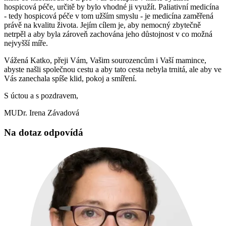
hospicová péče, určitě by bylo vhodné ji využít. Paliativní medicína
- tedy hospicová péče v tom užším smyslu - je medicína zaměřená
právě na kvalitu života. Jejím cílem je, aby nemocný zbytečně
netrpěl a aby byla zároveň zachována jeho důstojnost v co možná
nejvyšší míře.
Vážená Katko, přeji Vám, Vašim sourozencům i Vaší mamince,
abyste našli společnou cestu a aby tato cesta nebyla trnitá, ale aby ve
Vás zanechala spíše klid, pokoj a smíření.
S úctou a s pozdravem,
MUDr. Irena Závadová
Na dotaz odpovídá