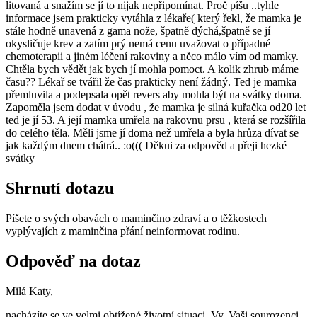
litovaná a snažím se jí to nijak nepřipomínat. Proč píšu ..tyhle
informace jsem prakticky vytáhla z lékaře( který řekl, že mamka je
stále hodně unavená z gama nože, špatně dýchá,špatně se jí
okysličuje krev a zatím prý nemá cenu uvažovat o případné
chemoterapii a jiném léčení rakoviny a něco málo vím od mamky.
Chtěla bych vědět jak bych jí mohla pomoct. A kolik zhrub máme
času?? Lékař se tvářil že čas prakticky není žádný. Ted je mamka
přemluvila a podepsala opět revers aby mohla být na svátky doma.
Zapoměla jsem dodat v úvodu , že mamka je silná kuřačka od20 let
ted je jí 53. A její mamka umřela na rakovnu prsu , která se rozšířila
do celého těla. Měli jsme jí doma než umřela a byla hrůza dívat se
jak každým dnem chátrá.. :o((( Děkui za odpověd a přeji hezké
svátky
Shrnutí dotazu
Píšete o svých obavách o maminčino zdraví a o těžkostech
vyplývajích z maminčina přání neinformovat rodinu.
Odpověď na dotaz
Milá Katy,
nacházíte se ve velmi obtížené životní situaci, Vy, Vaši sourozenci,