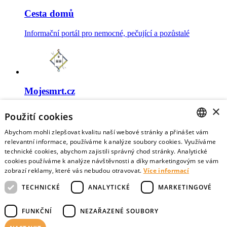
Cesta domů
Informační portál pro nemocné, pečující a pozůstalé
Mojesmrt.cz
×
Sestavte si seznam posledních přání a vyslovte svoje
Použití cookies
představy o konci života
Abychom mohli zlepšovat kvalitu naší webové stránky a přinášet vám
CZECH
relevantní informace, používáme k analýze soubory cookies. Využíváme
technické cookies, abychom zajistili správný chod stránky. Analytické
ENGLISH
cookies používáme k analýze návštěvnosti a díky marketingovým se vám
zobrazí reklamy, které vás nebudou otravovat.
Více informací
Data o umírání
TECHNICKÉ
ANALYTICKÉ
MARKETINGOVÉ
Nejnovější data o postojích veřejnosti a zdravotníků k umírání
FUNKČNÍ
NEZAŘAZENÉ SOUBORY