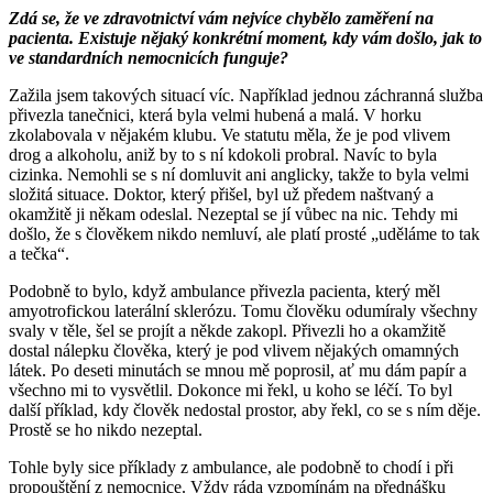
Zdá se, že ve zdravotnictví vám nejvíce chybělo zaměření na
pacienta. Existuje nějaký konkrétní moment, kdy vám došlo, jak to
ve standardních nemocnicích funguje?
Zažila jsem takových situací víc. Například jednou záchranná služba
přivezla tanečnici, která byla velmi hubená a malá. V horku
zkolabovala v nějakém klubu. Ve statutu měla, že je pod vlivem
drog a alkoholu, aniž by to s ní kdokoli probral. Navíc to byla
cizinka. Nemohli se s ní domluvit ani anglicky, takže to byla velmi
složitá situace. Doktor, který přišel, byl už předem naštvaný a
okamžitě ji někam odeslal. Nezeptal se jí vůbec na nic. Tehdy mi
došlo, že s člověkem nikdo nemluví, ale platí prosté „uděláme to tak
a tečka“.
Podobně to bylo, když ambulance přivezla pacienta, který měl
amyotrofickou laterální sklerózu. Tomu člověku odumíraly všechny
svaly v těle, šel se projít a někde zakopl. Přivezli ho a okamžitě
dostal nálepku člověka, který je pod vlivem nějakých omamných
látek. Po deseti minutách se mnou mě poprosil, ať mu dám papír a
všechno mi to vysvětlil. Dokonce mi řekl, u koho se léčí. To byl
další příklad, kdy člověk nedostal prostor, aby řekl, co se s ním děje.
Prostě se ho nikdo nezeptal.
Tohle byly sice příklady z ambulance, ale podobně to chodí i při
propouštění z nemocnice. Vždy ráda vzpomínám na přednášku