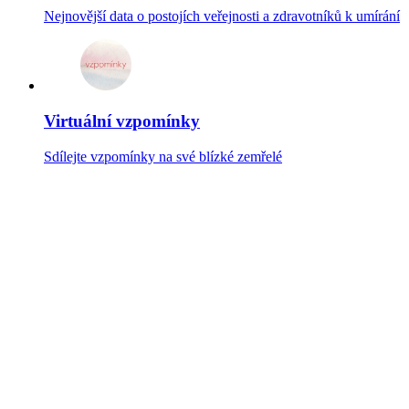
Nejnovější data o postojích veřejnosti a zdravotníků k umírání
Virtuální vzpomínky
Sdílejte vzpomínky na své blízké zemřelé