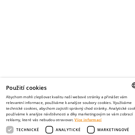
Použití cookies
Abychom mohli zlepšovat kvalitu naší webové stránky a přinášet vám
CZE
relevantní informace, používáme k analýze soubory cookies. Využíváme
technické cookies, abychom zajistili správný chod stránky. Analytické coo
ENGL
používáme k analýze návštěvnosti a díky marketingovým se vám zobrazí
reklamy, které vás nebudou otravovat.
Více informací
TECHNICKÉ
ANALYTICKÉ
MARKETINGOVÉ