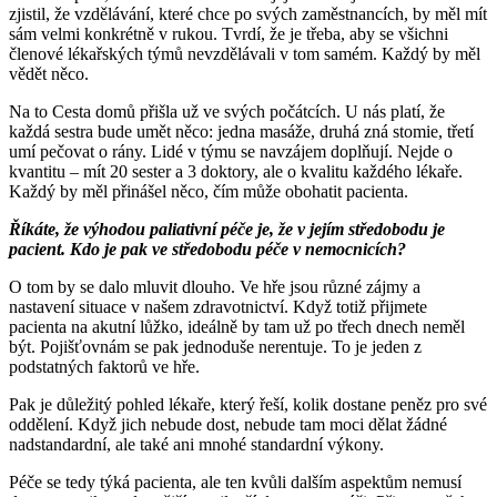
zjistil, že vzdělávání, které chce po svých zaměstnancích, by měl mít
sám velmi konkrétně v rukou. Tvrdí, že je třeba, aby se všichni
členové lékařských týmů nevzdělávali v tom samém. Každý by měl
vědět něco.
Na to Cesta domů přišla už ve svých počátcích. U nás platí, že
každá sestra bude umět něco: jedna masáže, druhá zná stomie, třetí
umí pečovat o rány. Lidé v týmu se navzájem doplňují. Nejde o
kvantitu – mít 20 sester a 3 doktory, ale o kvalitu každého lékaře.
Každý by měl přinášel něco, čím může obohatit pacienta.
Říkáte, že výhodou paliativní péče je, že v jejím středobodu je
pacient. Kdo je pak ve středobodu péče v nemocnicích?
O tom by se dalo mluvit dlouho. Ve hře jsou různé zájmy a
nastavení situace v našem zdravotnictví. Když totiž přijmete
pacienta na akutní lůžko, ideálně by tam už po třech dnech neměl
být. Pojišťovnám se pak jednoduše nerentuje. To je jeden z
podstatných faktorů ve hře.
Pak je důležitý pohled lékaře, který řeší, kolik dostane peněz pro své
oddělení. Když jich nebude dost, nebude tam moci dělat žádné
nadstandardní, ale také ani mnohé standardní výkony.
Péče se tedy týká pacienta, ale ten kvůli dalším aspektům nemusí