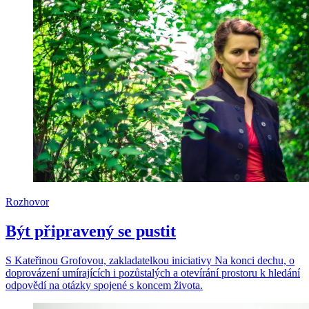
Rozhovor
Být připravený se pustit
S Kateřinou Grofovou, zakladatelkou iniciativy Na konci dechu, o
doprovázení umírajících i pozůstalých a otevírání prostoru k hledání
odpovědí na otázky spojené s koncem života.