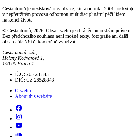
Cesta domů je nezisková organizace, která od roku 2001 poskytuje
v nepřetržitém provozu odbornou multidisciplinární péči lidem
na konci života.
© Cesta domů, 2026. Obsah webu je chráněn autorským právem.
Bez předchozího souhlasu není možné texty, fotografie ani další
obsah dále šířit či komerčně využívat.
Cesta domů, z.ú.,
Heleny Kočvarové 1,
140 00 Praha 4
IČO: 265 28 843
DIČ: CZ 26528843
O webu
About this website