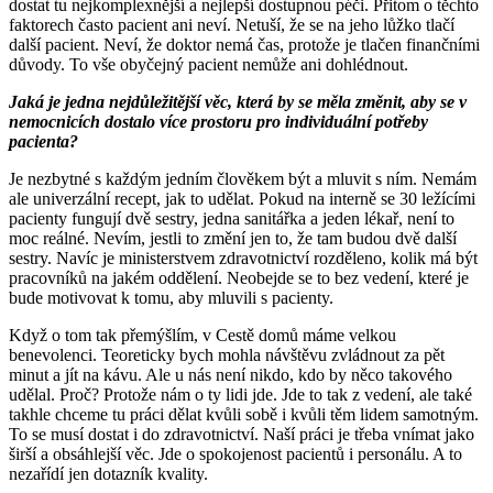
dostat tu nejkomplexnější a nejlepší dostupnou péči. Přitom o těchto
faktorech často pacient ani neví. Netuší, že se na jeho lůžko tlačí
další pacient. Neví, že doktor nemá čas, protože je tlačen finančními
důvody. To vše obyčejný pacient nemůže ani dohlédnout.
Jaká je jedna nejdůležitější věc, která by se měla změnit, aby se v
nemocnicích dostalo více prostoru pro individuální potřeby
pacienta?
Je nezbytné s každým jedním člověkem být a mluvit s ním. Nemám
ale univerzální recept, jak to udělat. Pokud na interně se 30 ležícími
pacienty fungují dvě sestry, jedna sanitářka a jeden lékař, není to
moc reálné. Nevím, jestli to změní jen to, že tam budou dvě další
sestry. Navíc je ministerstvem zdravotnictví rozděleno, kolik má být
pracovníků na jakém oddělení. Neobejde se to bez vedení, které je
bude motivovat k tomu, aby mluvili s pacienty.
Když o tom tak přemýšlím, v Cestě domů máme velkou
benevolenci. Teoreticky bych mohla návštěvu zvládnout za pět
minut a jít na kávu. Ale u nás není nikdo, kdo by něco takového
udělal. Proč? Protože nám o ty lidi jde. Jde to tak z vedení, ale také
takhle chceme tu práci dělat kvůli sobě i kvůli těm lidem samotným.
To se musí dostat i do zdravotnictví. Naší práci je třeba vnímat jako
širší a obsáhlejší věc. Jde o spokojenost pacientů i personálu. A to
nezařídí jen dotazník kvality.