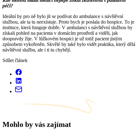
Kde mohou mladí medici nejlépe získat zkušenosti s paliativní
péčí?
Ideální by pro ně bylo jít se podívat do ambulance s návštěvní
službou, ale ta tu neexistuje. Proto bych je poslala do hospice. To je
instituce, která funguje dobře. V ambulanci s návštěvní službou by
získali pohled na pacienta v domácím prostředí a viděli, jak
doopravdy žije. V lůžkovém hospici je už totiž pacient jistým
způsobem vykořeněn. Skvělé by také bylo vidět praktika, který dělá
návštěvní službu, ale i ti tu chybějí.
Sdílet článek
Mohlo by vás zajímat