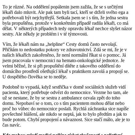
To je různé. Na oddělení popálenin jsem zažila, že se s určitými
lékaři dalo mluvit. Ale pak tam byli tací, kteří se drželi svého ega a
potřebovali být nejchytřejší. Setkala jsem se i s tím, že jedna sestra
byla propuštěna, protože v konkrétním případě radila lékaři, co má
dělat. V některých případech tedy opravdu lékař nechce slyšet názor
sestry. Ale někdy je problém i v té týmovosti.
Vím, že lékaři nám na „helpline“ Cesty domů často nevolají.
Přičítám to nedostatku pokory ve zdravotnictví. Zdá se mi, že je v
našich lékařích zakořeněno, že není normální říkat si o pomoc. Já
jsem pracovala v nemocnici na hemato-onkologické jednotce. Je
velmi běžné, že si při propuštění dítěte z takového oddělení do
domácího prostředí ošetřující lékař s praktikem zavolá a propojí se.
U dospělého člověka se to neděje.
Podobně to vypadá, když sestřička v domě sociálních služeb vidí
pacienta, který potřebuje odvézt do nemocnice. Vezme ho tam, ale
už se nestane, že by se sestra z ambulance ozvala zpět do toho
domu. Nepobaví se o tom, co s tím pacientem mohou dělat nebo
proč ho vůbec do nemocnice poslali. Rychlá záchranka sice napíše
povšechné hlášení, ale nikdo se neptá, jak to bylo předtím a jak to
bude potom. Chybí propojení a návaznost. Sice stačí málo, ale je to
čas navíc.