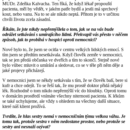
MUDr. Zdeňka Kalvacha. Ten říká, že když lékař propouští
pacienta, měl by vědět, v jakém patře bydlí a jestli má sprchový
kout, nebo vanu. Na to se ale nikdo neptá. Přitom je to v určitou
chvíli života zcela zásadní.
Říkáte, že jste nikdy nepřemýšlela o tom, jak se na vás bude
odrážet setkávání s umírajícího lidmi. Překvapil vás přesto v něčem
způsob, jak to probíhá v hospici oproti nemocnici?
Nové bylo to, že jsem se ocitla v centru velkých lidských emocí. S
tím jsem se předtím nesetkávala. Když člověk zemře v nemocnici,
tak se jen předá občanka ve dveřích a tím to skončí. Stejně nové
bylo vůbec mluvit o umírání a sledovat, co se v těle při něm děje a
jaké projevy přicházejí.
V nemocnici jsem se někdy setkávala s tím, že se člověk balí, bere si
kufr a chce odejít. To se řeší tak, že mu prostě doktor přidá nějaký
lék. Rozhodně o tom nikdo nepřemýšlí víc do hloubky. Oproti tomu
v domácím prostředí vnímáte všechny niternosti pacienta. K lékům
se také uchylujeme, ale vždy s ohledem na všechny další situace,
které náš klient prožívá.
Tvrdíte, že hlas sestry nemá v nemocničním týmu velkou váhu. Je
tomu tak, protože sestra v něm nedostane prostor, nebo protože se
sestry ani nesnaží ozývat?