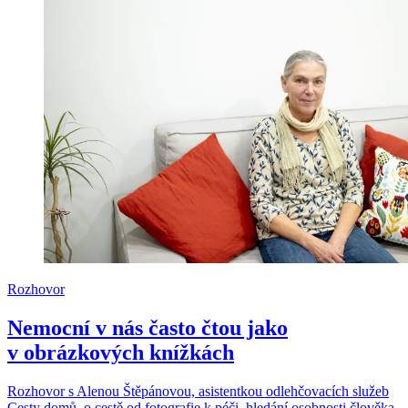
Rozhovor
Nemocní v nás často čtou jako
v obrázkových knížkách
Rozhovor s Alenou Štěpánovou, asistentkou odlehčovacích služeb
Cesty domů, o cestě od fotografie k péči, hledání osobnosti člověka