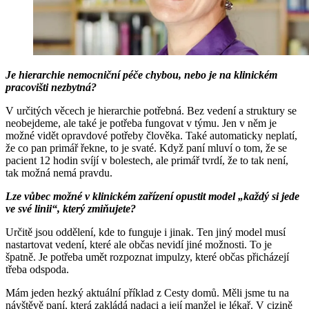
Je hierarchie nemocniční péče chybou, nebo je na klinickém
pracovišti nezbytná?
V určitých věcech je hierarchie potřebná. Bez vedení a struktury se
neobejdeme, ale také je potřeba fungovat v týmu. Jen v něm je
možné vidět opravdové potřeby člověka. Také automaticky neplatí,
že co pan primář řekne, to je svaté. Když paní mluví o tom, že se
pacient 12 hodin svíjí v bolestech, ale primář tvrdí, že to tak není,
tak možná nemá pravdu.
Lze vůbec možné v klinickém zařízení opustit model „každý si jede
ve své linii“, který zmiňujete?
Určitě jsou oddělení, kde to funguje i jinak. Ten jiný model musí
nastartovat vedení, které ale občas nevidí jiné možnosti. To je
špatně. Je potřeba umět rozpoznat impulzy, které občas přicházejí
třeba odspoda.
Mám jeden hezký aktuální příklad z Cesty domů. Měli jsme tu na
návštěvě paní, která zakládá nadaci a její manžel je lékař. V cizině