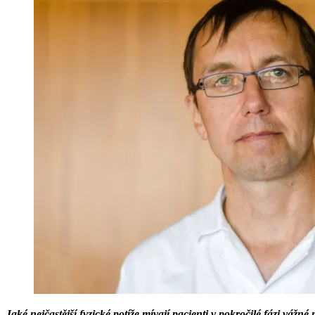
Jaké nejčastější fyzické potíže mívají pacienti v pokročilé fázi vážné