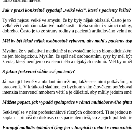
tímto směrem navést.
Jak v praxi konkrétně vypadají „velké věci“, které s pacienty řešíte?
Ty věci nejsou velké ve smyslu, že by byly nějak okázalé. Často je 
velké věci vnímám zdánlivé maličkosti – třeba smíření v rámci rodiny, 
dobrého. Často je to ze strany rodiny a pacientů artikulováno velmi 
Měl by být lékař nějak osobnostně vybaven, aby mohl s pacienty úspě
Myslím, že v paliativní medicíně si nevystačíme jen s biomedicínským
ne jen biologickou. Myslím, že spíš než osobnostními rysy by měl být 
života, který není jen o existenci těla a nějakých neduhů. Měl by umě
S jakou frekvencí vídáte své pacienty?
Já pracuji hlavně v ambulantním režimu, takže se s nimi potkávám „bod
pracovník. V krátkosti sladíme, co bychom s tím člověkem potřebovali
intenzita intervencí mnohem větší a je důležité, aby mířily jedním sm
Můžete popsat, jak vypadá spolupráce v rámci multioborového tým
Setkávají se v něm profesionálové různých odborností. Ti se jednou ne
kaplan – přináší do diskuse, co s pacientem řeší, co z jejich pohledu 
Fungují multidisciplinární týmy jen v hospicích nebo i v nemocnicí