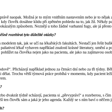
to právě naopak. Možná je to mým vnitřním nastavením nebo je to nějak 
kdy člověk dosáhne klidu při zpětném pohledu na to, jak žil. Někdy pak 
neokázalým způsobem. Neznějí u toho žádné varhanní fugy, ale já přesto
šně rozebírat tyto důležité otázky?
 modelem tak, jak se učí na lékařských fakultách. Nestačí jen řešit bu
paliativní lékař vybaven například znalostí krásné literatury, umění a 
t pohlížet na člověka nejen jako na pacienta, ale jako na zajímavou oso
ově“. Přicházejí například jednou za čtrnáct dní nebo za tři týdny. Běhe
 dělat. Trochu větší týmová práce probíhá v momentu, kdy pacient leží t
ěrem.
u?
bo dvakrát týdně scházejí, pacienta si „převypráví“ a rozeberou, s čím 
řeší ten člověk sám a jaká je jeho agenda. Každý se s ním baví o něčem 
ch?