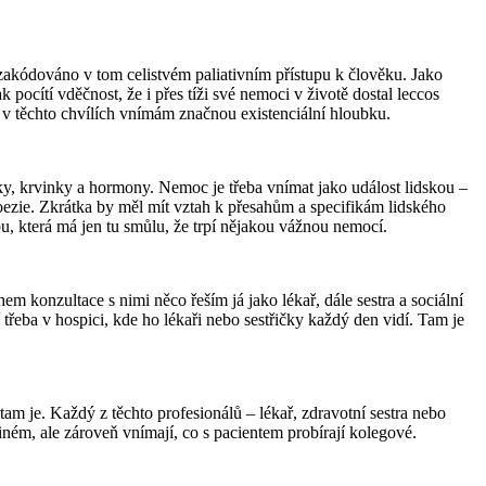
zakódováno v tom celistvém paliativním přístupu k člověku. Jako
pocítí vděčnost, že i přes tíži své nemoci v životě dostal leccos
 v těchto chvílích vnímám značnou existenciální hloubku.
ňky, krvinky a hormony. Nemoc je třeba vnímat jako událost lidskou –
poezie. Zkrátka by měl mít vztah k přesahům a specifikám lidského
bu, která má jen tu smůlu, že trpí nějakou vážnou nemocí.
m konzultace s nimi něco řeším já jako lékař, dále sestra a sociální
řeba v hospici, kde ho lékaři nebo sestřičky každý den vidí. Tam je
tam je. Každý z těchto profesionálů – lékař, zdravotní sestra nebo
jiném, ale zároveň vnímají, co s pacientem probírají kolegové.