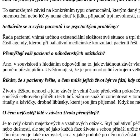
To samozřejmě závisí na konkrétním typu onemocnění, kterým daný pacie
onemocnění nebo léčby nemá chuť k jídlu, případně trpí nevolností, n
Setkáváte se u svých pacientů i se psychickými problémy?
Řada pacientů vnímá určitou existenciální složitost své situace a trpí
částí agendy, kterou při paliativní medicínské konzultaci pacienti řeší.
Přemýšlejí vaši pacienti o náboženských otázkách?
Ano, v souvislosti s hledáním odpovědí na to, jak zvládnout závěr vla
po něm přesto pídím. Uvědomuji si, že je pro mnoho lidí zdrojem velké 
Říkáte, že s pacienty řešíte, o čem může jejich život být ve fázi, kd
Život s těžkou nemocí a jeho závěr je velmi často především pokračov
součástí celkového příběhu těch lidí. Sám se snažím zorientovat v tom,
rituály a kávičky, drobné libůstky, které jsou jim příjemné. Když se mě 
O čem nejčastěji lidé v závěru života přemýšlejí?
Je to celý okruh majetkových a vztahových otázek. Styl paliativní péče
nebo dušnosti, ale stejně jako každá fáze života s sebou přináší určit
Tím úkolem je také rozmyslet, co a v jaké podobě po něm má zůstat. To