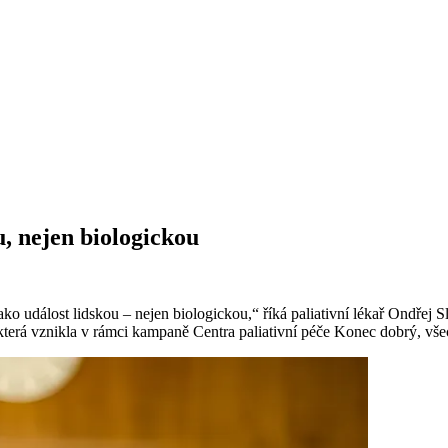
, nejen biologickou
o událost lidskou – nejen biologickou,“ říká paliativní lékař Ondřej Slá
, která vznikla v rámci kampaně Centra paliativní péče Konec dobrý, vš