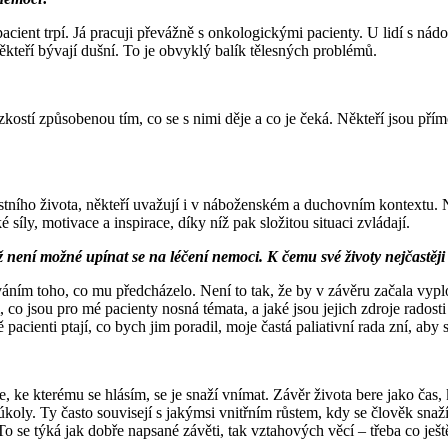
nt trpí. Já pracuji převážně s onkologickými pacienty. U lidí s nádore
ěkteří bývají dušní. To je obvyklý balík tělesných problémů.
 úzkostí způsobenou tím, co se s nimi děje a co je čeká. Někteří jsou p
stního života, někteří uvažují i v náboženském a duchovním kontextu. N
síly, motivace a inspirace, díky níž pak složitou situaci zvládají.
y už není možné upínat se na léčení nemoci. K čemu své životy nejčastěj
áním toho, co mu předcházelo. Není to tak, že by v závěru začala vypl
 co jsou pro mé pacienty nosná témata, a jaké jsou jejich zdroje radosti
pacienti ptají, co bych jim poradil, moje častá paliativní rada zní, aby s
, ke kterému se hlásím, se je snaží vnímat. Závěr života bere jako čas, 
é úkoly. Ty často souvisejí s jakýmsi vnitřním růstem, kdy se člověk sna
 se týká jak dobře napsané závěti, tak vztahových věcí – třeba co ještě