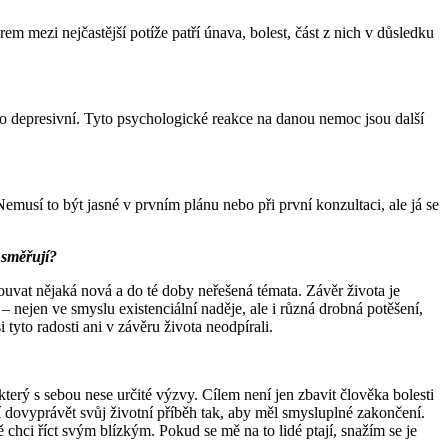
m mezi nejčastější potíže patří únava, bolest, část z nich v důsledku
římo depresivní. Tyto psychologické reakce na danou nemoc jsou další
emusí to být jasné v prvním plánu nebo při první konzultaci, ale já se
i směřují?
ouvat nějaká nová a do té doby neřešená témata. Závěr života je
 – nejen ve smyslu existenciální naděje, ale i různá drobná potěšení,
i tyto radosti ani v závěru života neodpírali.
který s sebou nese určité výzvy. Cílem není jen zbavit člověka bolesti
ží dovyprávět svůj životní příběh tak, aby měl smysluplné zakončení.
 chci říct svým blízkým. Pokud se mě na to lidé ptají, snažím se je