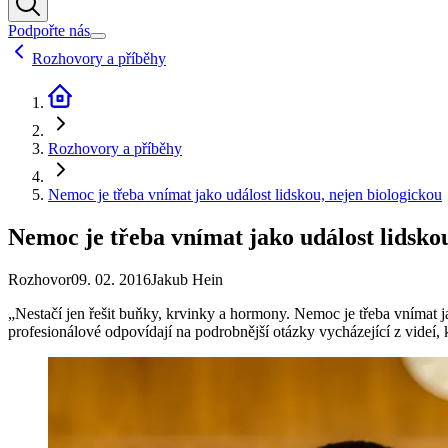
Podpořte nás
Rozhovory a příběhy
Rozhovory a příběhy
Nemoc je třeba vnímat jako událost lidskou, nejen biologickou
Nemoc je třeba vnímat jako událost lidskou
Rozhovor
09. 02. 2016
Jakub Hein
„Nestačí jen řešit buňky, krvinky a hormony. Nemoc je třeba vnímat jak
profesionálové odpovídají na podrobnější otázky vycházející z videí