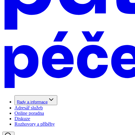
Rady a informace
Adresář služeb
Online poradna
Diskuze
Rozhovory a příběhy