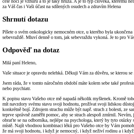
celé noci je vzhůru a to je taky hrůza. A je to typ člověka, kterému ne
za Váš čas i Vaši účast na sdílených osudech a zdravím Helena
Shrnutí dotazu
Píšete o svém onkologicky nemocném otce, u kterého byla ukončena léčb
sebevraždě. Mluví denně o tom, jak sebevraždu vykoná. Je to pro Vás
Odpověď na dotaz
Milá paní Heleno,
Vaše situace je opravdu nelehká. Děkuji Vám za důvěru, se kterou se 
Jsem ráda, že v tomto náročném období máte kolem sebe také profesioná
nebo psychiatr.
K popisu stavu Vašeho otce mě napadá několik myšlenek. Kromě toho, 
mít navzdory svému stavu svoji hodnotu, prožívat svoji lidskou důstoj
konkrétně bojí. Zdrojem strachu může být např. strach z bolesti, ze s
teprve správně zaměřit pomoc, aby se strach alespoň zmírnil. Nevím,
obraťte se na odborníka, nejlépe na psychologa, který by tyto otázky
místě. Najít vhodnou kombinaci léků pro Vašeho otce by Vám pomohl ps
že má svoji hodnotu, i když je nemocný, i když neživí rodinu a i když