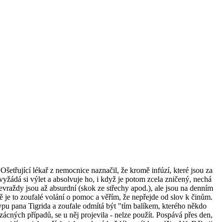
šetřující lékař z nemocnice naznačil, že kromě infúzí, které jsou za
, vyžádá si výlet a absolvuje ho, i když je potom zcela zničený, nechá
evraždy jsou až absurdní (skok ze střechy apod.), ale jsou na denním
 je to zoufalé volání o pomoc a věřím, že nepřejde od slov k činům.
typu pana Tigrida a zoufale odmítá být "tím balíkem, kterého někdo
cných případů, se u něj projevila - nelze použít. Pospává přes den,