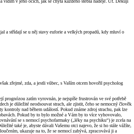
a a vidím v jeho očích, jak se chytá každého stébla naděje. Uf. Děkuji
l a střídají se u něj stavy euforie a velkých propadů, kdy mluví o
však zřejmé, zda, a jestli vůbec, s Vaším otcem hovořil psycholog
í prognózou zatím vyrovnán, je nejspíše frustrován ve své potřebě
ech je důležité neodsouvat strach, ale zjistit, čeho se nemocný člověk
ráty kontroly nad během událostí. Pokud známe zdroj strachu, pak lze
ho obavách. Pokud by to bylo možné a Vám by to více vyhovovalo,
rovnávání se s nemocí psychofarmaky („léky na psychiku“) je zcela na
ité také je, abyste dávali Vašemu otci najevo, že si ho stále vážíte,
 loučením, ukazuje na to, že se nemocí zabývá, zpracovává ji a