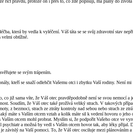
lze říct pravdu, protože on i přes to, co zde popisuji, má plány do život
a, která by vedla k vyléčení. Váš táta se se svůj zdravotní stav nepřija
 velmi obtížné.
svěřujete se svým trápením.
ly, kteří se snaží odlehčit Vašemu otci i zbytku Vaší rodiny. Není mi 
co již sama víte, že Váš otec pravděpodobně není se svou nemocí a jej
nost. Soudím, že Váš otec také prožívá veliký strach. V takových případ
amoty, z bezmoci, strach ze ztráty kontroly nad sebou nebo strach ze zt
 jaký máte s Vaším otcem vztah a kolik máte sil k vedení hovoru o je
 s Vaším otcem mohl probrat. Myslím si, že podpořit Vašeho otce ve vy
ychiatr a možná by vedl s Vaším otcem hovor tak, aby léky přijal. Důlež
 je závislý na Vaší pomoci. To, že Váš otec osciluje mezi plánováním a