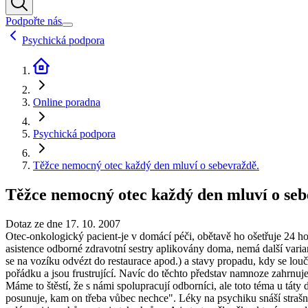
Podpořte nás
Psychická podpora
Online poradna
Psychická podpora
Těžce nemocný otec každý den mluví o sebevraždě.
Těžce nemocný otec každý den mluví o seb
Dotaz ze dne 17. 10. 2007
Otec-onkologický pacient-je v domácí péči, obětavě ho ošetřuje 24 hod
asistence odborné zdravotní sestry aplikovány doma, nemá další variantu
se na vozíku odvézt do restaurace apod.) a stavy propadu, kdy se louč
pořádku a jsou frustrující. Navíc do těchto představ namnoze zahrnuj
Máme to štěstí, že s námi spolupracují odborníci, ale toto téma u tát
posunuje, kam on třeba vůbec nechce". Léky na psychiku snáší strašně