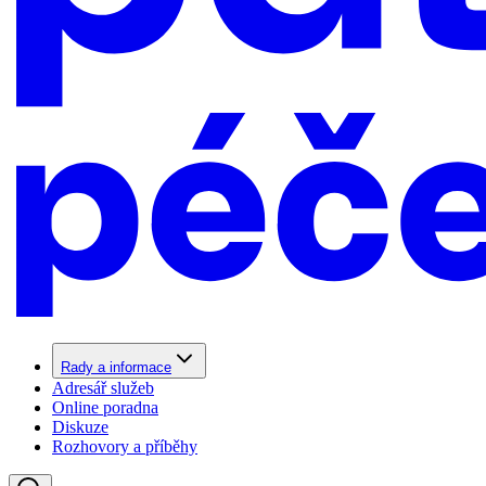
Rady a informace
Adresář služeb
Online poradna
Diskuze
Rozhovory a příběhy