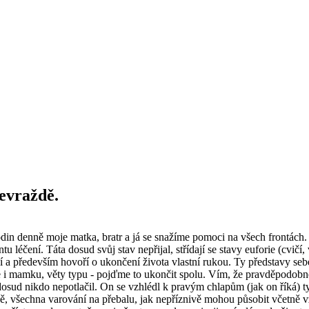
evraždě.
in denně moje matka, bratr a já se snažíme pomoci na všech frontách. O
 léčení. Táta dosud svůj stav nepřijal, střídají se stavy euforie (cvičí
í a především hovoří o ukončení života vlastní rukou. Ty představy seb
e i mamku, věty typu - pojďme to ukončit spolu. Vím, že pravděpodobně
y dosud nikdo nepotlačil. On se vzhlédl k pravým chlapům (jak on říká) 
, všechna varování na přebalu, jak nepříznivě mohou působit včetně vzá