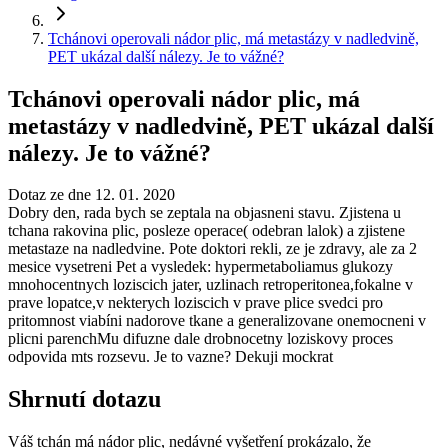
Tchánovi operovali nádor plic, má metastázy v nadledvině,
PET ukázal další nálezy. Je to vážné?
Tchánovi operovali nádor plic, má
metastázy v nadledvině, PET ukázal další
nálezy. Je to vážné?
Dotaz ze dne 12. 01. 2020
Dobry den, rada bych se zeptala na objasneni stavu. Zjistena u
tchana rakovina plic, posleze operace( odebran lalok) a zjistene
metastaze na nadledvine. Pote doktori rekli, ze je zdravy, ale za 2
mesice vysetreni Pet a vysledek: hypermetaboliamus glukozy
mnohocentnych loziscich jater, uzlinach retroperitonea,fokalne v
prave lopatce,v nekterych loziscich v prave plice svedci pro
pritomnost viabíni nadorove tkane a generalizovane onemocneni v
plicni parenchMu difuzne dale drobnocetny loziskovy proces
odpovida mts rozsevu. Je to vazne? Dekuji mockrat
Shrnutí dotazu
Váš tchán má nádor plic, nedávné vyšetření prokázalo, že