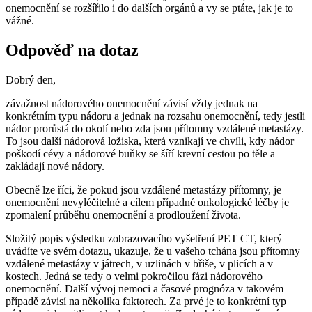
onemocnění se rozšířilo i do dalších orgánů a vy se ptáte, jak je to
vážné.
Odpověď na dotaz
Dobrý den,
závažnost nádorového onemocnění závisí vždy jednak na
konkrétním typu nádoru a jednak na rozsahu onemocnění, tedy jestli
nádor prorůstá do okolí nebo zda jsou přítomny vzdálené metastázy.
To jsou další nádorová ložiska, která vznikají ve chvíli, kdy nádor
poškodí cévy a nádorové buňky se šíří krevní cestou po těle a
zakládají nové nádory.
Obecně lze říci, že pokud jsou vzdálené metastázy přítomny, je
onemocnění nevyléčitelné a cílem případné onkologické léčby je
zpomalení průběhu onemocnění a prodloužení života.
Složitý popis výsledku zobrazovacího vyšetření PET CT, který
uvádíte ve svém dotazu, ukazuje, že u vašeho tchána jsou přítomny
vzdálené metastázy v játrech, v uzlinách v břiše, v plicích a v
kostech. Jedná se tedy o velmi pokročilou fázi nádorového
onemocnění. Další vývoj nemoci a časové prognóza v takovém
případě závisí na několika faktorech. Za prvé je to konkrétní typ