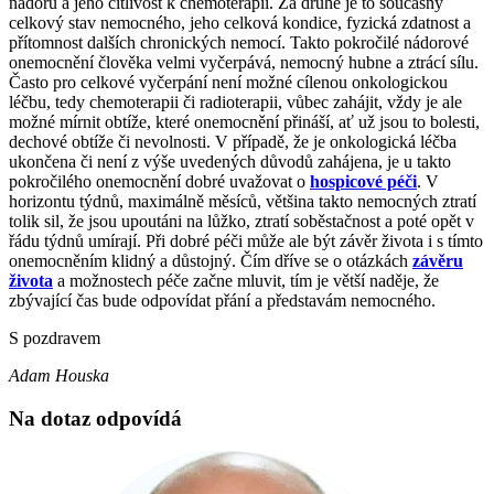
nádoru a jeho citlivost k chemoterapii. Za druhé je to současný
celkový stav nemocného, jeho celková kondice, fyzická zdatnost a
přítomnost dalších chronických nemocí. Takto pokročilé nádorové
onemocnění člověka velmi vyčerpává, nemocný hubne a ztrácí sílu.
Často pro celkové vyčerpání není možné cílenou onkologickou
léčbu, tedy chemoterapii či radioterapii, vůbec zahájit, vždy je ale
možné mírnit obtíže, které onemocnění přináší, ať už jsou to bolesti,
dechové obtíže či nevolnosti. V případě, že je onkologická léčba
ukončena či není z výše uvedených důvodů zahájena, je u takto
pokročilého onemocnění dobré uvažovat o
hospicové péči
. V
horizontu týdnů, maximálně měsíců, většina takto nemocných ztratí
tolik sil, že jsou upoutáni na lůžko, ztratí soběstačnost a poté opět v
řádu týdnů umírají. Při dobré péči může ale být závěr života i s tímto
onemocněním klidný a důstojný. Čím dříve se o otázkách
závěru
života
a možnostech péče začne mluvit, tím je větší naděje, že
zbývající čas bude odpovídat přání a představám nemocného.
S pozdravem
Adam Houska
Na dotaz odpovídá