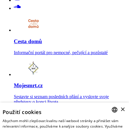
Cesta domů
Informační portál pro nemocné, pečující a pozůstalé
Mojesmrt.cz
Sestavte si seznam posledních přání a vyslovte svoje
představy o konci života
×
Použití cookies
Abychom mohli zlepšovat kvalitu naší webové stránky a přinášet vám
CZECH
relevantní informace, používáme k analýze soubory cookies. Využíváme