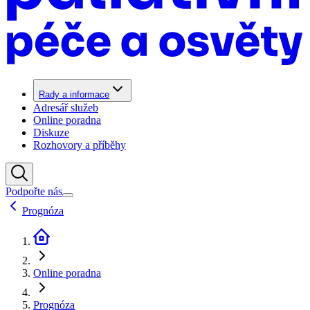
Rady a informace
Adresář služeb
Online poradna
Diskuze
Rozhovory a příběhy
Podpořte nás
Prognóza
Online poradna
Prognóza