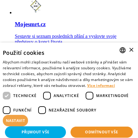
Mojesmrt.cz
Sestavte si seznam posledních přání a vyslovte svoje
představy o konci života
×
Použití cookies
Abychom mohli zlepšovat kvalitu naší webové stránky a přinášet vám
CZECH
relevantní informace, používáme k analýze soubory cookies. Využíváme
technické cookies, abychom zajistili správný chod stránky. Analytické
Data o umírání
ENGLISH
cookies používáme k analýze návštěvnosti a díky marketingovým se vám
zobrazí reklamy, které vás nebudou otravovat.
Více informací
Nejnovější data o postojích veřejnosti a zdravotníků k umírání
TECHNICKÉ
ANALYTICKÉ
MARKETINGOVÉ
FUNKČNÍ
NEZAŘAZENÉ SOUBORY
NASTAVIT
Virtuální vzpomínky
PŘIJMOUT VŠE
ODMÍTNOUT VŠE
Sdílejte vzpomínky na své blízké zemřelé