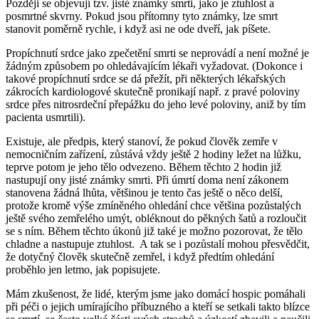
Později se objevují tzv. jisté známky smrti, jako je ztuhlost a
posmrtné skvrny. Pokud jsou přítomny tyto známky, lze smrt
stanovit poměrně rychle, i když asi ne ode dveří, jak píšete.
Propíchnutí srdce jako zpečetění smrti se neprovádí a není možné je
žádným způsobem po ohledávajícím lékaři vyžadovat. (Dokonce i
takové propíchnutí srdce se dá přežít, při některých lékařských
zákrocích kardiologové skutečně pronikají např. z pravé poloviny
srdce přes nitrosrdeční přepážku do jeho levé poloviny, aniž by tím
pacienta usmrtili).
Existuje, ale předpis, který stanoví, že pokud člověk zemře v
nemocničním zařízení, zůstává vždy ještě 2 hodiny ležet na lůžku,
teprve potom je jeho tělo odvezeno. Během těchto 2 hodin již
nastupují ony jisté známky smrti. Při úmrtí doma není zákonem
stanovena žádná lhůta, většinou je tento čas ještě o něco delší,
protože kromě výše zmíněného ohledání chce většina pozůstalých
ještě svého zemřelého umýt, obléknout do pěkných šatů a rozloučit
se s ním. Během těchto úkonů již také je možno pozorovat, že tělo
chladne a nastupuje ztuhlost. A tak se i pozůstalí mohou přesvědčit,
že dotyčný člověk skutečně zemřel, i když předtím ohledání
proběhlo jen letmo, jak popisujete.
Mám zkušenost, že lidé, kterým jsme jako domácí hospic pomáhali
při péči o jejich umírajícího příbuzného a kteří se setkali takto blízce