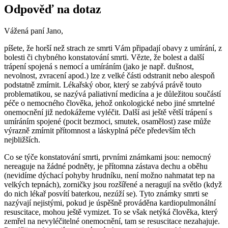
Odpověď na dotaz
Vážená paní Jano,
píšete, že horší než strach ze smrti Vám připadají obavy z umírání, z
bolesti či chybného konstatování smrti. Vězte, že bolest a další
trápení spojená s nemocí a umíráním (jako je např. dušnost,
nevolnost, zvracení apod.) lze z velké části odstranit nebo alespoň
podstatně zmírnit. Lékařský obor, který se zabývá právě touto
problematikou, se nazývá paliativní medicína a je důležitou součástí
péče o nemocného člověka, jehož onkologické nebo jiné smrtelné
onemocnění již nedokážeme vyléčit. Další asi ještě větší trápení s
umíráním spojené (pocit bezmoci, smutek, osamělost) zase může
výrazně zmírnit přítomnost a láskyplná péče především těch
nejbližších.
Co se týče konstatování smrti, prvními známkami jsou: nemocný
nereaguje na žádné podněty, je přítomna zástava dechu a oběhu
(nevidíme dýchací pohyby hrudníku, není možno nahmatat tep na
velkých tepnách), zorničky jsou rozšířené a neragují na světlo (když
do nich lékař posvítí baterkou, nezúží se). Tyto známky smrti se
nazývají nejistými, pokud je úspěšně prováděna kardiopulmonální
resuscitace, mohou ještě vymizet. To se však netýká člověka, který
zemřel na nevyléčitelné onemocnění, tam se resuscitace nezahajuje.