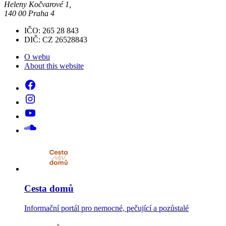
Heleny Kočvarové 1,
140 00 Praha 4
IČO: 265 28 843
DIČ: CZ 26528843
O webu
About this website
Cesta domů
Informační portál pro nemocné, pečující a pozůstalé