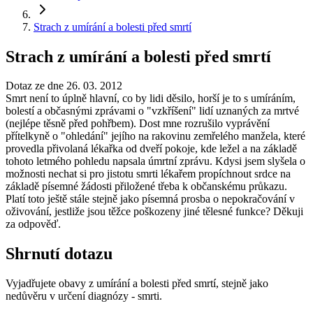
Strach z umírání a bolesti před smrtí
Strach z umírání a bolesti před smrtí
Dotaz ze dne 26. 03. 2012
Smrt není to úplně hlavní, co by lidi děsilo, horší je to s umíráním,
bolestí a občasnými zprávami o "vzkříšení" lidí uznaných za mrtvé
(nejlépe těsně před pohřbem). Dost mne rozrušilo vyprávění
přítelkyně o "ohledání" jejího na rakovinu zemřelého manžela, které
provedla přivolaná lékařka od dveří pokoje, kde ležel a na základě
tohoto letmého pohledu napsala úmrtní zprávu. Kdysi jsem slyšela o
možnosti nechat si pro jistotu smrti lékařem propíchnout srdce na
základě písemné žádosti přiložené třeba k občanskému průkazu.
Platí toto ještě stále stejně jako písemná prosba o nepokračování v
oživování, jestliže jsou těžce poškozeny jiné tělesné funkce? Děkuji
za odpověď.
Shrnutí dotazu
Vyjadřujete obavy z umírání a bolesti před smrtí, stejně jako
nedůvěru v určení diagnózy - smrti.