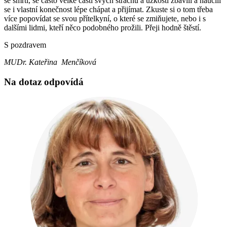
se smrtí, se často velké části svých strachů a úzkostí zbavili a naučili
se i vlastní konečnost lépe chápat a přijímat. Zkuste si o tom třeba
více popovídat se svou přítelkyní, o které se zmiňujete, nebo i s
dalšími lidmi, kteří něco podobného prožili. Přeji hodně štěstí.
S pozdravem
MUDr. Kateřina Menčíková
Na dotaz odpovídá