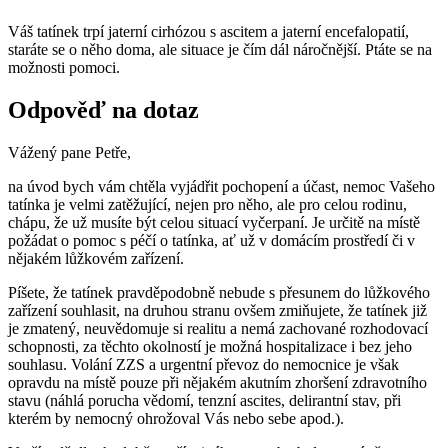
Váš tatínek trpí jaterní cirhózou s ascitem a jaterní encefalopatií,
staráte se o něho doma, ale situace je čím dál náročnější. Ptáte se na
možnosti pomoci.
Odpověď na dotaz
Vážený pane Petře,
na úvod bych vám chtěla vyjádřit pochopení a účast, nemoc Vašeho
tatínka je velmi zatěžující, nejen pro něho, ale pro celou rodinu,
chápu, že už musíte být celou situací vyčerpaní. Je určitě na místě
požádat o pomoc s péčí o tatínka, ať už v domácím prostředí či v
nějakém lůžkovém zařízení.
Píšete, že tatínek pravděpodobně nebude s přesunem do lůžkového
zařízení souhlasit, na druhou stranu ovšem zmiňujete, že tatínek již
je zmatený, neuvědomuje si realitu a nemá zachované rozhodovací
schopnosti, za těchto okolností je možná hospitalizace i bez jeho
souhlasu. Volání ZZS a urgentní převoz do nemocnice je však
opravdu na místě pouze při nějakém akutním zhoršení zdravotního
stavu (náhlá porucha vědomí, tenzní ascites, delirantní stav, při
kterém by nemocný ohrožoval Vás nebo sebe apod.).