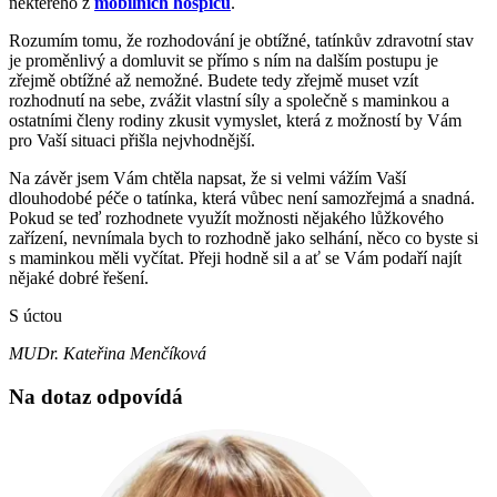
některého z
mobilních hospiců
.
Rozumím tomu, že rozhodování je obtížné, tatínkův zdravotní stav
je proměnlivý a domluvit se přímo s ním na dalším postupu je
zřejmě obtížné až nemožné. Budete tedy zřejmě muset vzít
rozhodnutí na sebe, zvážit vlastní síly a společně s maminkou a
ostatními členy rodiny zkusit vymyslet, která z možností by Vám
pro Vaší situaci přišla nejvhodnější.
Na závěr jsem Vám chtěla napsat, že si velmi vážím Vaší
dlouhodobé péče o tatínka, která vůbec není samozřejmá a snadná.
Pokud se teď rozhodnete využít možnosti nějakého lůžkového
zařízení, nevnímala bych to rozhodně jako selhání, něco co byste si
s maminkou měli vyčítat. Přeji hodně sil a ať se Vám podaří najít
nějaké dobré řešení.
S úctou
MUDr. Kateřina Menčíková
Na dotaz odpovídá