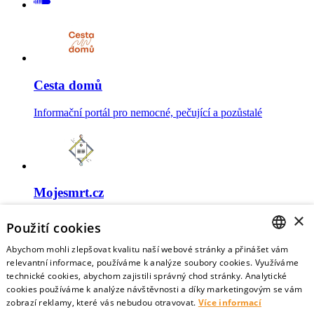
Cesta domů
Informační portál pro nemocné, pečující a pozůstalé
Mojesmrt.cz
×
Sestavte si seznam posledních přání a vyslovte svoje
Použití cookies
představy o konci života
Abychom mohli zlepšovat kvalitu naší webové stránky a přinášet vám
CZECH
relevantní informace, používáme k analýze soubory cookies. Využíváme
technické cookies, abychom zajistili správný chod stránky. Analytické
ENGLISH
cookies používáme k analýze návštěvnosti a díky marketingovým se vám
zobrazí reklamy, které vás nebudou otravovat.
Více informací
Data o umírání