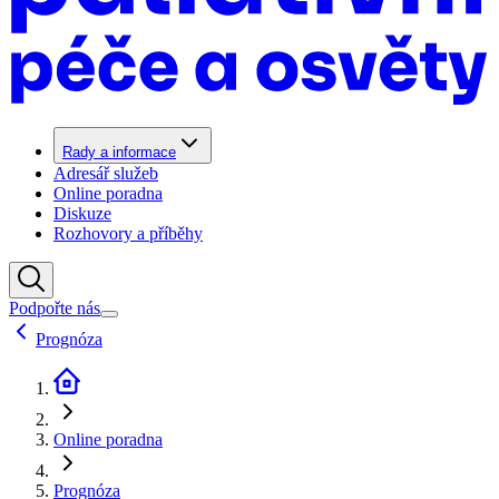
Rady a informace
Adresář služeb
Online poradna
Diskuze
Rozhovory a příběhy
Podpořte nás
Prognóza
Online poradna
Prognóza