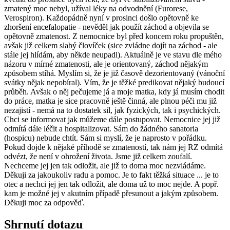
zmatený moc nebyl, užíval léky na odvodnění (Furorese,
Verospiron). Každopádně nyní v prosinci došlo opětovně ke
zhoršení encefalopatie - nevěděl jak použít záchod a objevila se
opětovně zmatenost. Z nemocnice byl před koncem roku propuštěn,
avšak již celkem slabý človíček (sice zvládne dojít na záchod - ale
stále jej hlídám, aby někde neupadl). Aktuálně je ve stavu dle mého
názoru v mírné zmatenosti, ale je orientovaný, záchod nějakým
způsobem stíhá. Myslím si, že je již časově dezorientovaný (vánoční
svátky nějak nepobíral). Vím, že je těžké predikovat nějaký budoucí
průběh. Avšak o něj pečujeme já a moje matka, kdy já musím chodit
do práce, matka je sice pracovně ještě činná, ale plnou péči mu již
nezajistí - nemá na to dostatek sil, jak fyzických, tak i psychických.
Chci se informovat jak můžeme dále postupovat. Nemocnice jej již
odmítá dále léčit a hospitalizovat. Sám do žádného sanatoria
(hospicu) nebude chtít. Sám si myslí, že je naprosto v pořádku.
Pokud dojde k nějaké příhodě se zmateností, tak nám jej RZ odmítá
odvézt, že není v ohrožení života. Jsme již celkem zoufalí.
Nechceme jej jen tak odložit, ale již to doma moc nezvládáme.
Děkuji za jakoukoliv radu a pomoc. Je to fakt těžká situace ... je to
otec a nechci jej jen tak odložit, ale doma už to moc nejde. A popř.
kam je možné jej v akutním případě přesunout a jakým způsobem.
Děkuji moc za odpověď.
Shrnutí dotazu