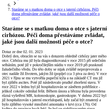
Staráme se s matkou doma o otce s jaterní cirhózou. Péči
doma přestáváme zvládat, jaké jsou další možnosti péče o
otce?
Staráme se s matkou doma o otce s jaterní
cirhózou. Péči doma přestáváme zvládat,
jaké jsou další možnosti péče o otce?
Dotaz ze dne 02. 01. 2023
Dobrý den, obracím se na vás s dotazem ohledně cirhózy jater mého
otce. Cirhóza mu již byla diagnostikovaná v roce 2015 při srdečním
selháním, poté již v pokročilejším stádiu v roce 2019 při prasknutí
žaludečního vředu. Do této doby se nijak zvláště neprojevovala a
otec nadále žil životem, jakým žil (popíjel cca 3 piva za den). V roce
2021 v říjnu se mu vytvořila pupeční kýla a na základě CT mu již
byl zjištěn ascites. Poté již následovalo prudké zhoršení stavu. V
roce 2022 v lednu byl již hospitalizován se zánětem pobřišnice -
jelikož cokoliv odmítal řešit. Během února a března byla provedena
různá vyšetření MR, kolonoskopie, gastroskopie. V dubnu 2022 byl
již hospitalizován s jaterní encefalopatií, kdy začal být zmatený a
bylo zjištěno vysoké množství amoniaku v krvi (cca 176). Od
května do prosince bych řekl, že byl ve stabilizovaném stavu -