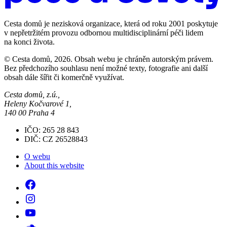
Cesta domů je nezisková organizace, která od roku 2001 poskytuje
v nepřetržitém provozu odbornou multidisciplinární péči lidem
na konci života.
© Cesta domů, 2026. Obsah webu je chráněn autorským právem.
Bez předchozího souhlasu není možné texty, fotografie ani další
obsah dále šířit či komerčně využívat.
Cesta domů, z.ú.,
Heleny Kočvarové 1,
140 00 Praha 4
IČO: 265 28 843
DIČ: CZ 26528843
O webu
About this website