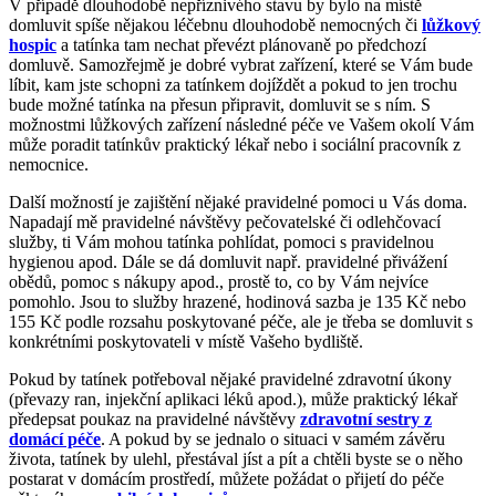
V případě dlouhodobě nepříznivého stavu by bylo na místě
domluvit spíše nějakou léčebnu dlouhodobě nemocných či
lůžkový
hospic
a tatínka tam nechat převézt plánovaně po předchozí
domluvě. Samozřejmě je dobré vybrat zařízení, které se Vám bude
líbit, kam jste schopni za tatínkem dojíždět a pokud to jen trochu
bude možné tatínka na přesun připravit, domluvit se s ním. S
možnostmi lůžkových zařízení následné péče ve Vašem okolí Vám
může poradit tatínkův praktický lékař nebo i sociální pracovník z
nemocnice.
Další možností je zajištění nějaké pravidelné pomoci u Vás doma.
Napadají mě pravidelné návštěvy pečovatelské či odlehčovací
služby, ti Vám mohou tatínka pohlídat, pomoci s pravidelnou
hygienou apod. Dále se dá domluvit např. pravidelné přivážení
obědů, pomoc s nákupy apod., prostě to, co by Vám nejvíce
pomohlo. Jsou to služby hrazené, hodinová sazba je 135 Kč nebo
155 Kč podle rozsahu poskytované péče, ale je třeba se domluvit s
konkrétními poskytovateli v místě Vašeho bydliště.
Pokud by tatínek potřeboval nějaké pravidelné zdravotní úkony
(převazy ran, injekční aplikaci léků apod.), může praktický lékař
předepsat poukaz na pravidelné návštěvy
zdravotní sestry z
domácí péče
. A pokud by se jednalo o situaci v samém závěru
života, tatínek by ulehl, přestával jíst a pít a chtěli byste se o něho
postarat v domácím prostředí, můžete požádat o přijetí do péče