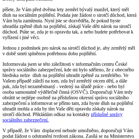
píšete, že Vám před dvěma lety zemřel bývalý manžel, který měl
dluh na sociálním pojištění. Podala jste žádost o sirotčí důchod, která
Vám byla zamítnuta. Nyní jste se dozvěděla, že pokud byste
uhradila zpětně dluh na pojištění, získají Vaše děti nárok na sirotčí
důchod. Ptáte se, zda je to opravdu tak, a nebo budete potřebovat k
vyřízení i jiné věci.
Jednou z podmínek pro nárok na sirotčí důchod je, aby zemřelý měl
v době smrti splněnou potřebnou dobu pojištění.
Informovala jsem se této záležitosti v informačním centru České
správy sociálního zabezpečení, kde mi bylo sděleno, že z obecného
hlediska nelze dluh na pojištění uhradit zpětně za zemřelého. Ve
Vašem případě záleží na tom, zda byl zemřelý otcem dětí, a dále
pak, zda byl nezaměstnaný - vedený na úřadě práce - nebo byl
osoba samostatně výdělečně činná (OSVČ). Doporučuji Vám tedy
obrátit se nejlépe osobně na příslušnou okresní správu sociálního
zabezpečení a informovat se přímo tam, zda byste dluh na pojištění
uhradit mohla a zda by tím Vaše děti opravdu získaly nárok na
sirotčí důchod. Přikládám odkaz na kontakty
příslušné správy
sociálního zabezpečení.
V případě, že Vám doplacení nebude umožněno, doporučuji Vám
podat žádost o odstranění tvrdosti zákona. Zasílá se na Ministerstvo