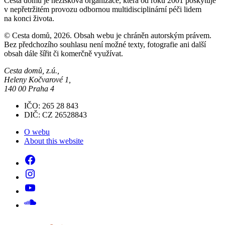
Cesta domů je nezisková organizace, která od roku 2001 poskytuje
v nepřetržitém provozu odbornou multidisciplinární péči lidem
na konci života.
© Cesta domů, 2026. Obsah webu je chráněn autorským právem.
Bez předchozího souhlasu není možné texty, fotografie ani další
obsah dále šířit či komerčně využívat.
Cesta domů, z.ú.,
Heleny Kočvarové 1,
140 00 Praha 4
IČO: 265 28 843
DIČ: CZ 26528843
O webu
About this website