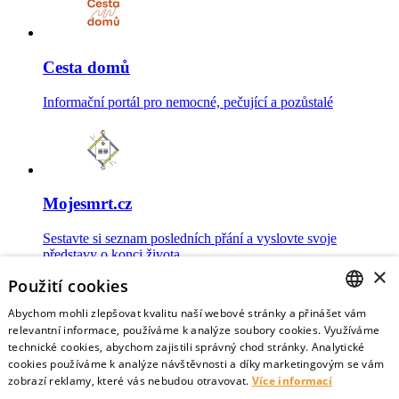
Cesta domů
Informační portál pro nemocné, pečující a pozůstalé
Mojesmrt.cz
Sestavte si seznam posledních přání a vyslovte svoje
představy o konci života
×
Použití cookies
Abychom mohli zlepšovat kvalitu naší webové stránky a přinášet vám
CZECH
relevantní informace, používáme k analýze soubory cookies. Využíváme
technické cookies, abychom zajistili správný chod stránky. Analytické
Data o umírání
ENGLISH
cookies používáme k analýze návštěvnosti a díky marketingovým se vám
zobrazí reklamy, které vás nebudou otravovat.
Více informací
Nejnovější data o postojích veřejnosti a zdravotníků k umírání