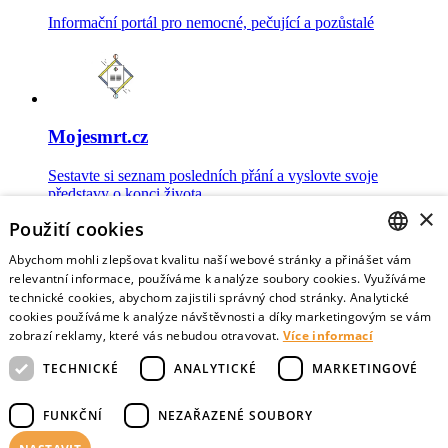
Informační portál pro nemocné, pečující a pozůstalé
Mojesmrt.cz
Sestavte si seznam posledních přání a vyslovte svoje
představy o konci života
×
Použití cookies
Abychom mohli zlepšovat kvalitu naší webové stránky a přinášet vám
CZECH
relevantní informace, používáme k analýze soubory cookies. Využíváme
technické cookies, abychom zajistili správný chod stránky. Analytické
Data o umírání
ENGLISH
cookies používáme k analýze návštěvnosti a díky marketingovým se vám
zobrazí reklamy, které vás nebudou otravovat.
Více informací
Nejnovější data o postojích veřejnosti a zdravotníků k umírání
TECHNICKÉ
ANALYTICKÉ
MARKETINGOVÉ
FUNKČNÍ
NEZAŘAZENÉ SOUBORY