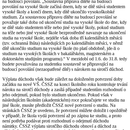
na budoucí povolání. „Soustavná příprava dítěte na budoucí
povolání na vysoké škole začíná dnem, kdy se dítě stává studentem
vysoké školy a končí dnem, kdy dítě ukončilo vysokoškolské
studium. Za soustavnou přípravu dítěte na budoucí povolání se
považuje také doba od ukončení studia na vysoké škole do dne, kdy
se dítě stalo studentem téže nebo jiné vysoké školy, pokud studium
na téže nebo jiné vysoké škole bezprostředně navazuje na ukončení
studia na vysoké škole, nejdéle však doba tří kalendářních měsíců
(tzv. ochranná lhůta) následujících po kalendářním měsíci, v němž
dítě ukončilo studium na vysoké škole (to platí obdobně, jde-li o
studium na vysokých školách v bakalářském, magisterském a
doktorském studijním programu).“ V mezidobí od 1.6. do 31.8. tedy
budete považována za studentku soustavně se připravující na
budoucí povolání (nezaopatřené dítě) s nárokem na sirotčí důchod.
Výplata důchodu však bude záležet na doloženém potvrzení doby
začátku na nové VŠ. ČSSZ na konci školního roku kontroluje trvání
nároku na sirotčí důchody a zasílá případně studentům rozhodnutí o
jeho odejmutí, pokud bylo studium ukončeno. Pokud však v
následujícím školním (akademickém) roce pokračujete ve studiu na
jiné škole, musíte předložit ČSSZ nové potvrzení o studiu. Na
stránkách ČSSZ je uvedeno, že potvrzení můžete doložit i opožděně
v případě, že škola vydá potvrzení až po zápisu ke studiu, a proto
není potřeba podávat proti rozhodnutí o odejmutí důchodu
námitky. ČSSZ výplatu sirotčího důchodu obnoví a důchod za