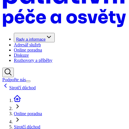
Rady a informace
Adresář služeb
Online poradna
Diskuze
Rozhovory a příběhy
Podpořte nás
Sirotčí důchod
Online poradna
Sirotčí důchod