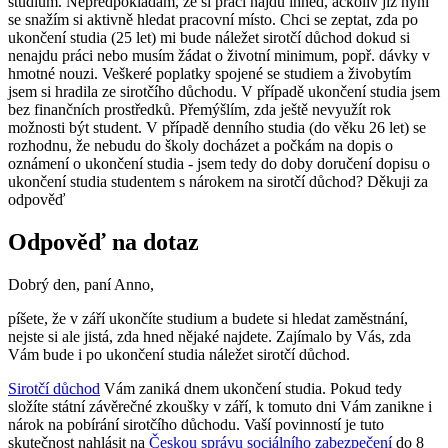
studium. Nepředpokládám, že si práci najdu ihned, ačkoliv již nyní
se snažím si aktivně hledat pracovní místo. Chci se zeptat, zda po
ukončení studia (25 let) mi bude náležet sirotčí důchod dokud si
nenajdu práci nebo musím žádat o životní minimum, popř. dávky v
hmotné nouzi. Veškeré poplatky spojené se studiem a živobytím
jsem si hradila ze sirotčího důchodu. V případě ukončení studia jsem
bez finančních prostředků. Přemýšlím, zda ještě nevyužít rok
možnosti být student. V případě denního studia (do věku 26 let) se
rozhodnu, že nebudu do školy docházet a počkám na dopis o
oznámení o ukončení studia - jsem tedy do doby doručení dopisu o
ukončení studia studentem s nárokem na sirotčí důchod? Děkuji za
odpověď
Odpověď na dotaz
Dobrý den, paní Anno,
píšete, že v září ukončíte studium a budete si hledat zaměstnání,
nejste si ale jistá, zda hned nějaké najdete. Zajímalo by Vás, zda
Vám bude i po ukončení studia náležet sirotčí důchod.
Sirotčí důchod
Vám zaniká dnem ukončení studia. Pokud tedy
složíte státní závěrečné zkoušky v září, k tomuto dni Vám zanikne i
nárok na pobírání sirotčího důchodu. Vaší povinností je tuto
skutečnost nahlásit na
Českou správu sociálního zabezpečení
do 8