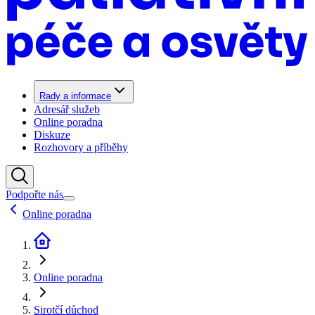
Rady a informace
Adresář služeb
Online poradna
Diskuze
Rozhovory a příběhy
Podpořte nás
Online poradna
Online poradna
Sirotčí důchod