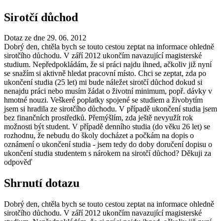
Sirotčí důchod
Dotaz ze dne 29. 06. 2012
Dobrý den, chtěla bych se touto cestou zeptat na informace ohledně
sirotčího důchodu. V září 2012 ukončím navazující magisterské
studium. Nepředpokládám, že si práci najdu ihned, ačkoliv již nyní
se snažím si aktivně hledat pracovní místo. Chci se zeptat, zda po
ukončení studia (25 let) mi bude náležet sirotčí důchod dokud si
nenajdu práci nebo musím žádat o životní minimum, popř. dávky v
hmotné nouzi. Veškeré poplatky spojené se studiem a živobytím
jsem si hradila ze sirotčího důchodu. V případě ukončení studia jsem
bez finančních prostředků. Přemýšlím, zda ještě nevyužít rok
možnosti být student. V případě denního studia (do věku 26 let) se
rozhodnu, že nebudu do školy docházet a počkám na dopis o
oznámení o ukončení studia - jsem tedy do doby doručení dopisu o
ukončení studia studentem s nárokem na sirotčí důchod? Děkuji za
odpověď
Shrnutí dotazu
Dobrý den, chtěla bych se touto cestou zeptat na informace ohledně
sirotčího důchodu. V září 2012 ukončím navazující magisterské