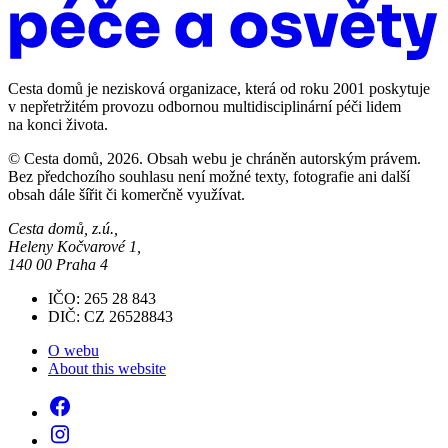
Cesta domů je nezisková organizace, která od roku 2001 poskytuje
v nepřetržitém provozu odbornou multidisciplinární péči lidem
na konci života.
© Cesta domů, 2026. Obsah webu je chráněn autorským právem.
Bez předchozího souhlasu není možné texty, fotografie ani další
obsah dále šířit či komerčně využívat.
Cesta domů, z.ú.,
Heleny Kočvarové 1,
140 00 Praha 4
IČO: 265 28 843
DIČ: CZ 26528843
O webu
About this website