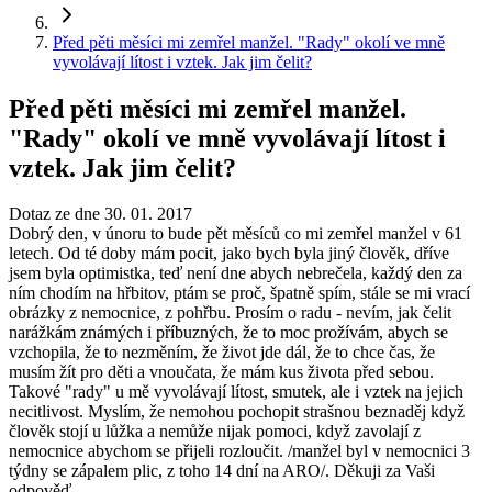
Před pěti měsíci mi zemřel manžel. "Rady" okolí ve mně
vyvolávají lítost i vztek. Jak jim čelit?
Před pěti měsíci mi zemřel manžel.
"Rady" okolí ve mně vyvolávají lítost i
vztek. Jak jim čelit?
Dotaz ze dne 30. 01. 2017
Dobrý den, v únoru to bude pět měsíců co mi zemřel manžel v 61
letech. Od té doby mám pocit, jako bych byla jiný člověk, dříve
jsem byla optimistka, teď není dne abych nebrečela, každý den za
ním chodím na hřbitov, ptám se proč, špatně spím, stále se mi vrací
obrázky z nemocnice, z pohřbu. Prosím o radu - nevím, jak čelit
narážkám známých i příbuzných, že to moc prožívám, abych se
vzchopila, že to nezměním, že život jde dál, že to chce čas, že
musím žít pro děti a vnoučata, že mám kus života před sebou.
Takové "rady" u mě vyvolávají lítost, smutek, ale i vztek na jejich
necitlivost. Myslím, že nemohou pochopit strašnou beznaděj když
člověk stojí u lůžka a nemůže nijak pomoci, když zavolají z
nemocnice abychom se přijeli rozloučit. /manžel byl v nemocnici 3
týdny se zápalem plic, z toho 14 dní na ARO/. Děkuji za Vaši
odpověď.