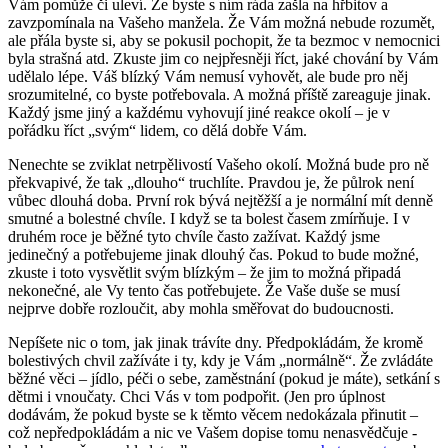
Vám pomůže či uleví. Že byste s ním ráda zašla na hřbitov a
zavzpomínala na Vašeho manžela. Že Vám možná nebude rozumět,
ale přála byste si, aby se pokusil pochopit, že ta bezmoc v nemocnici
byla strašná atd. Zkuste jim co nejpřesněji říct, jaké chování by Vám
udělalo lépe. Váš blízký Vám nemusí vyhovět, ale bude pro něj
srozumitelné, co byste potřebovala. A možná příště zareaguje jinak.
Každý jsme jiný a každému vyhovují jiné reakce okolí – je v
pořádku říct „svým“ lidem, co dělá dobře Vám.
Nenechte se zviklat netrpělivostí Vašeho okolí. Možná bude pro ně
překvapivé, že tak „dlouho“ truchlíte. Pravdou je, že půlrok není
vůbec dlouhá doba. První rok bývá nejtěžší a je normální mít denně
smutné a bolestné chvíle. I když se ta bolest časem zmírňuje. I v
druhém roce je běžné tyto chvíle často zažívat. Každý jsme
jedinečný a potřebujeme jinak dlouhý čas. Pokud to bude možné,
zkuste i toto vysvětlit svým blízkým – že jim to možná připadá
nekonečné, ale Vy tento čas potřebujete. Že Vaše duše se musí
nejprve dobře rozloučit, aby mohla směřovat do budoucnosti.
Nepíšete nic o tom, jak jinak trávíte dny. Předpokládám, že kromě
bolestivých chvil zažíváte i ty, kdy je Vám „normálně“. Že zvládáte
běžné věci – jídlo, péči o sebe, zaměstnání (pokud je máte), setkání s
dětmi i vnoučaty. Chci Vás v tom podpořit. (Jen pro úplnost
dodávám, že pokud byste se k těmto věcem nedokázala přinutit –
což nepředpokládám a nic ve Vašem dopise tomu nenasvědčuje -