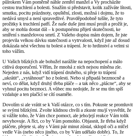
půlrokem Vám poměrně náhle zemřel manžel a Vy procházíte
cestou truchlení a bolesti. Snažím si představit, kolik zažíváte lítosti,
smutku, pocitu prázdnoty, opuštění, zlosti, možná i dojmu, že to
nedává smysl a není spravedlivé. Pravděpodobně tušíte, že tyto
prožitky k truchlení patří. Že naše duše jimi musí projít a prožít je,
aby se mohla dostat dál – k postupnému přijetí skutečnosti, ke
smíření s manželovou smrtí. Z Vašeho dopisu mám dojem, že jste
projevila velkou dávku statečnosti a vytrvalosti, když jste až dosud
dokázala nést všechnu tu bolest a trápení. Je to hrdinství a velmi si
toho vážím.
U Vašich blízkých ale bohužel narážíte na nepochopení a málo
citlivá doporučení. Věřím, že mnohá z nich nejsou míněna zle.
Nejeden z nás, když vidí trápení druhého, si přeje to trápení
„ukrátit“, „vytáhnout“ ho z bolesti. Nebo si připadá bezmocně a
neví, co dělat, když druhý třeba pláče – a tak něco „plácne“, aby se
vyhnul pocitu bezmoci. A vůbec mu nedojde, že se mu tím spíš
vzdaluje a ten plačící se cítí osaměle.
Dovolím si ale vrátit se k Vaší otázce, co s tím. Pokuste se promluvit
se svými blízkými. Zvolte klidnou chvíli a zkuste mu/jí vysvětlit, že
si vážíte toho, že Vám chce pomoct, ale jeho/její reakce Vám tolik
nevyhovuje. A říct, co by Vám pomohlo. Objasnit, že třeba když
pláčete, přejete si, aby s Vámi pár minut zůstal, sklopil oči a mlčel
vedle Vás (nebo něco jiného, co by Vám udělalo dobře). To, že