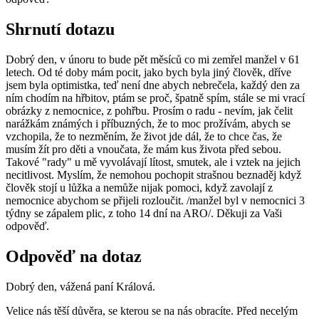
Shrnutí dotazu
Dobrý den, v únoru to bude pět měsíců co mi zemřel manžel v 61
letech. Od té doby mám pocit, jako bych byla jiný člověk, dříve
jsem byla optimistka, teď není dne abych nebrečela, každý den za
ním chodím na hřbitov, ptám se proč, špatně spím, stále se mi vrací
obrázky z nemocnice, z pohřbu. Prosím o radu - nevím, jak čelit
narážkám známých i příbuzných, že to moc prožívám, abych se
vzchopila, že to nezměním, že život jde dál, že to chce čas, že
musím žít pro děti a vnoučata, že mám kus života před sebou.
Takové "rady" u mě vyvolávají lítost, smutek, ale i vztek na jejich
necitlivost. Myslím, že nemohou pochopit strašnou beznaděj když
člověk stojí u lůžka a nemůže nijak pomoci, když zavolají z
nemocnice abychom se přijeli rozloučit. /manžel byl v nemocnici 3
týdny se zápalem plic, z toho 14 dní na ARO/. Děkuji za Vaši
odpověď.
Odpověď na dotaz
Dobrý den, vážená paní Králová.
Velice nás těší důvěra, se kterou se na nás obracíte. Před necelým