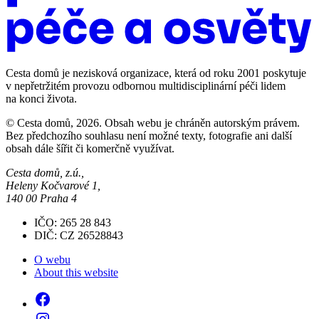
Cesta domů je nezisková organizace, která od roku 2001 poskytuje
v nepřetržitém provozu odbornou multidisciplinární péči lidem
na konci života.
© Cesta domů, 2026. Obsah webu je chráněn autorským právem.
Bez předchozího souhlasu není možné texty, fotografie ani další
obsah dále šířit či komerčně využívat.
Cesta domů, z.ú.,
Heleny Kočvarové 1,
140 00 Praha 4
IČO: 265 28 843
DIČ: CZ 26528843
O webu
About this website