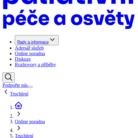
Rady a informace
Adresář služeb
Online poradna
Diskuze
Rozhovory a příběhy
Podpořte nás
Truchlení
Online poradna
Truchlení