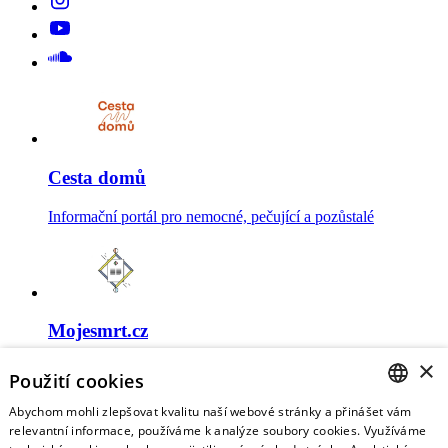
Cesta domů
Informační portál pro nemocné, pečující a pozůstalé
Mojesmrt.cz
×
Sestavte si seznam posledních přání a vyslovte svoje
Použití cookies
představy o konci života
Abychom mohli zlepšovat kvalitu naší webové stránky a přinášet vám
CZECH
relevantní informace, používáme k analýze soubory cookies. Využíváme