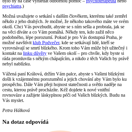
bylo by na čase vyhledat odbornou pomoc –
psychoterapeuta
nebo
psychiatra
.)
Možná uvažujete o setkání s dalším člověkem, kterému také zemřel
někdo z jeho drahých. Je možné, že někoho takového máte ve svém
okolí. Chci Vás povzbudit, abyste se s ním sešla a probrala, jak se
na věci díváte a co Vám pomáhá. Někdy ten, kdo zažil něco
podobného, lépe porozumí. Pokud je pro Vás dostupná Praha, je
možné navštívit
klub Podvečer
, kde se setkávají lidé, kteří se
vyrovnávají se smrtí blízkého. Krom toho Vám může být užitečný i
kontakt na
linku důvěry
ve Vašem okolí – pro chvíle, kdy byste si
ráda promluvila s někým chápajícím, a nikdo z těch Vašich by právě
nebyl nablízku.
Vážená paní Králová, držím Vám palce, abyste s Vašimi blízkými
došli k vzájemnému porozumění a jejich chování aby Vám bylo ku
prospěchu. Dále Vám přeji hojnost statečnosti a světlo naděje na
cestu, kterou právě procházíte. Kéž dojdete k nové vnitřní
rovnováze a zažijete láskyplnou péči od Vašich blízkých. Budu na
Vás myslet.
Petra Hálková
Na dotaz odpovídá