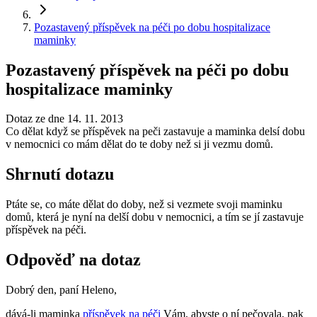
Pozastavený příspěvek na péči po dobu hospitalizace
maminky
Pozastavený příspěvek na péči po dobu
hospitalizace maminky
Dotaz ze dne 14. 11. 2013
Co dělat když se příspěvek na peči zastavuje a maminka delsí dobu
v nemocnici co mám dělat do te doby než si ji vezmu domů.
Shrnutí dotazu
Ptáte se, co máte dělat do doby, než si vezmete svoji maminku
domů, která je nyní na delší dobu v nemocnici, a tím se jí zastavuje
příspěvek na péči.
Odpověď na dotaz
Dobrý den, paní Heleno,
dává-li maminka
příspěvek na péči
Vám, abyste o ní pečovala, pak