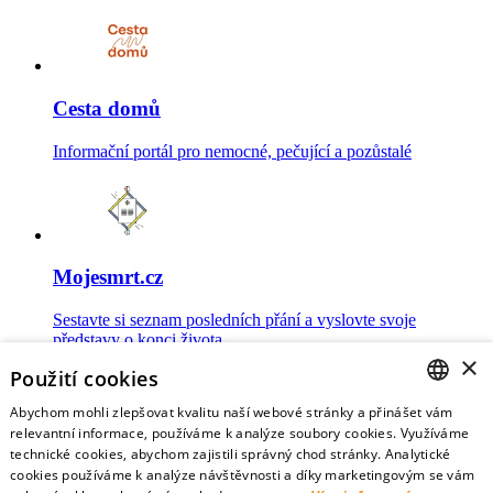
Cesta domů
Informační portál pro nemocné, pečující a pozůstalé
Mojesmrt.cz
Sestavte si seznam posledních přání a vyslovte svoje
představy o konci života
×
Použití cookies
Abychom mohli zlepšovat kvalitu naší webové stránky a přinášet vám
CZECH
relevantní informace, používáme k analýze soubory cookies. Využíváme
technické cookies, abychom zajistili správný chod stránky. Analytické
Data o umírání
ENGLISH
cookies používáme k analýze návštěvnosti a díky marketingovým se vám