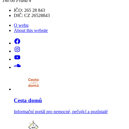
140 00 Praha 4
IČO: 265 28 843
DIČ: CZ 26528843
O webu
About this website
Cesta domů
Informační portál pro nemocné, pečující a pozůstalé