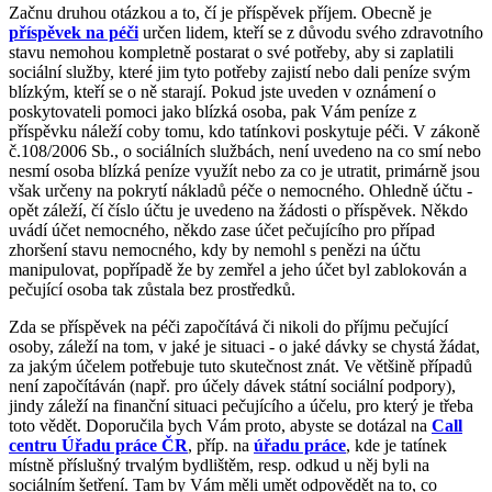
Začnu druhou otázkou a to, čí je příspěvek příjem. Obecně je
příspěvek na péči
určen lidem, kteří se z důvodu svého zdravotního
stavu nemohou kompletně postarat o své potřeby, aby si zaplatili
sociální služby, které jim tyto potřeby zajistí nebo dali peníze svým
blízkým, kteří se o ně starají. Pokud jste uveden v oznámení o
poskytovateli pomoci jako blízká osoba, pak Vám peníze z
příspěvku náleží coby tomu, kdo tatínkovi poskytuje péči. V zákoně
č.108/2006 Sb., o sociálních službách, není uvedeno na co smí nebo
nesmí osoba blízká peníze využít nebo za co je utratit, primárně jsou
však určeny na pokrytí nákladů péče o nemocného. Ohledně účtu -
opět záleží, čí číslo účtu je uvedeno na žádosti o příspěvek. Někdo
uvádí účet nemocného, někdo zase účet pečujícího pro případ
zhoršení stavu nemocného, kdy by nemohl s penězi na účtu
manipulovat, popřípadě že by zemřel a jeho účet byl zablokován a
pečující osoba tak zůstala bez prostředků.
Zda se příspěvek na péči započítává či nikoli do příjmu pečující
osoby, záleží na tom, v jaké je situaci - o jaké dávky se chystá žádat,
za jakým účelem potřebuje tuto skutečnost znát. Ve většině případů
není započítáván (např. pro účely dávek státní sociální podpory),
jindy záleží na finanční situaci pečujícího a účelu, pro který je třeba
toto vědět. Doporučila bych Vám proto, abyste se dotázal na
Call
centru Úřadu práce ČR
, příp. na
úřadu práce
, kde je tatínek
místně příslušný trvalým bydlištěm, resp. odkud u něj byli na
sociálním šetření. Tam by Vám měli umět odpovědět na to, co