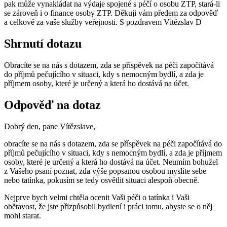
pak může vynakládat na výdaje spojené s péčí o osobu ZTP, stará-li
se zároveň i o finance osoby ZTP. Děkuji vám předem za odpověď
a celkově za vaše služby veřejnosti. S pozdravem Vítězslav D
Shrnutí dotazu
Obracíte se na nás s dotazem, zda se příspěvek na péči započítává
do příjmů pečujícího v situaci, kdy s nemocným bydlí, a zda je
příjmem osoby, které je určený a která ho dostává na účet.
Odpověď na dotaz
Dobrý den, pane Vítězslave,
obracíte se na nás s dotazem, zda se příspěvek na péči započítává do
příjmů pečujícího v situaci, kdy s nemocným bydlí, a zda je příjmem
osoby, které je určený a která ho dostává na účet. Neumím bohužel
z Vašeho psaní poznat, zda výše popsanou osobou myslíte sebe
nebo tatínka, pokusím se tedy osvětlit situaci alespoň obecně.
Nejprve bych velmi chtěla ocenit Vaši péči o tatínka i Vaši
obětavost, že jste přizpůsobil bydlení i práci tomu, abyste se o něj
mohl starat.