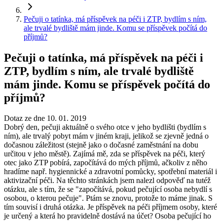
Pečuji o tatínka, má příspěvek na péči i ZTP, bydlím s ním,
ale trvalé bydliště mám jinde. Komu se příspěvek počítá do
příjmů?
Pečuji o tatínka, má příspěvek na péči i
ZTP, bydlím s ním, ale trvalé bydliště
mám jinde. Komu se příspěvek počítá do
příjmů?
Dotaz ze dne 10. 01. 2019
Dobrý den, pečuji aktuálně o svého otce v jeho bydlišti (bydlím s
ním), ale trvalý pobyt mám v jiném kraji, jelikož se zjevně jedná o
dočasnou záležitost (stejně jako o dočasné zaměstnání na dobu
určitou v jeho městě). Zajímá mě, zda se příspěvek na péči, který
otec jako ZTP pobírá, započítává do mých příjmů, ačkoliv z něho
hradíme např. hygiennické a zdravotní pomůcky, spotřební materiál i
aktivizační péči. Na těchto stránkách jsem nalezl odpověď na tutéž
otázku, ale s tím, že se "započítává, pokud pečující osoba nebydlí s
osobou, o kterou pečuje". Ptám se znovu, protože to máme jinak. S
tím souvisí i druhá otázka. Je příspěvek na péči příjmem osoby, které
je určený a která ho pravidelně dostává na účet? Osoba pečující ho