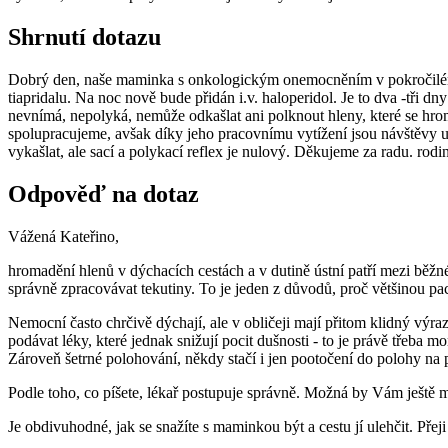
Shrnutí dotazu
Dobrý den, naše maminka s onkologickým onemocněním v pokročilém s
tiapridalu. Na noc nově bude přidán i.v. haloperidol. Je to dva -tři d
nevnímá, nepolyká, nemůže odkašlat ani polknout hleny, které se hroma
spolupracujeme, avšak díky jeho pracovnímu vytížení jsou návštěvy u n
vykašlat, ale sací a polykací reflex je nulový. Děkujeme za radu. rodi
Odpověď na dotaz
Vážená Kateřino,
hromadění hlenů v dýchacích cestách a v dutině ústní patří mezi běžné
správně zpracovávat tekutiny. To je jeden z důvodů, proč většinou pa
Nemocní často chrčivě dýchají, ale v obličeji mají přitom klidný výra
podávat léky, které jednak snižují pocit dušnosti - to je právě třeba 
Zároveň šetrné polohování, někdy stačí i jen pootočení do polohy na 
Podle toho, co píšete, lékař postupuje správně. Možná by Vám ještě
Je obdivuhodné, jak se snažíte s maminkou být a cestu jí ulehčit. Př