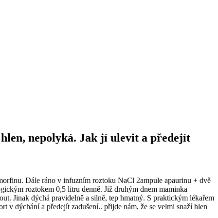
en, nepolyká. Jak jí ulevit a předejít
morfinu. Dále ráno v infuzním roztoku NaCl 2ampule apaurinu + dvě
yziologickým roztokem 0,5 litru denně. Již druhým dnem maminka
nout. Jinak dýchá pravidelně a silně, tep hmatný. S praktickým lékařem
t v dýchání a předejít zadušení.. přijde nám, že se velmi snaží hlen