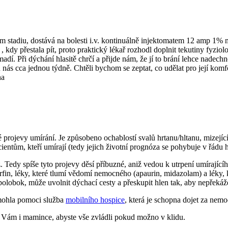
tadiu, dostává na bolesti i.v. kontinuálně injektomatem 12 amp 1% 
ny , kdy přestala pít, proto praktický lékař rozhodl doplnit tekutiny f
dí. Při dýchání hlasitě chrčí a přijde nám, že jí to brání lehce nadech
ás cca jednou týdně. Chtěli bychom se zeptat, co udělat pro její komfor
na
 projevy umírání. Je způsobeno ochablostí svalů hrtanu/hltanu, mizející
cientům, kteří umírají (tedy jejich životní prognóza se pohybuje v řádu
z. Tedy spíše tyto projevy děsí příbuzné, aniž vedou k utrpení umírají
morfin, léky, které tlumí vědomí nemocného (apaurin, midazolam) a léky, k
polobok, může uvolnit dýchací cesty a přeskupit hlen tak, aby nepřekáž
 mohla pomoci služba
mobilního hospice
, která je schopna dojet za nem
eji Vám i mamince, abyste vše zvládli pokud možno v klidu.