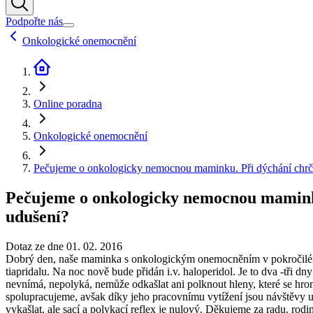
Podpořte nás
Onkologické onemocnění
Online poradna
Onkologické onemocnění
Pečujeme o onkologicky nemocnou maminku. Při dýchání chrčí a n
Pečujeme o onkologicky nemocnou maminku. P
udušení?
Dotaz ze dne 01. 02. 2016
Dobrý den, naše maminka s onkologickým onemocněním v pokročilém s
tiapridalu. Na noc nově bude přidán i.v. haloperidol. Je to dva -tři d
nevnímá, nepolyká, nemůže odkašlat ani polknout hleny, které se hroma
spolupracujeme, avšak díky jeho pracovnímu vytížení jsou návštěvy u n
vykašlat, ale sací a polykací reflex je nulový. Děkujeme za radu. rodi