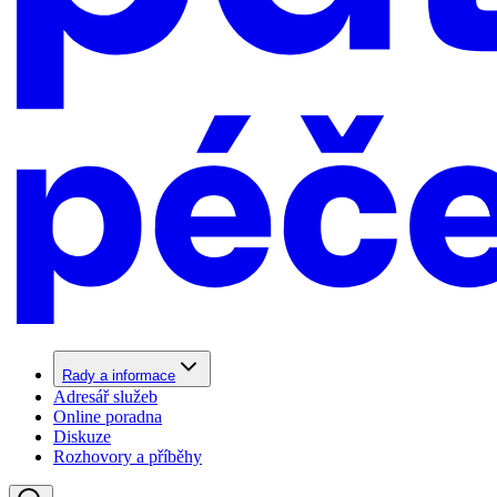
Rady a informace
Adresář služeb
Online poradna
Diskuze
Rozhovory a příběhy