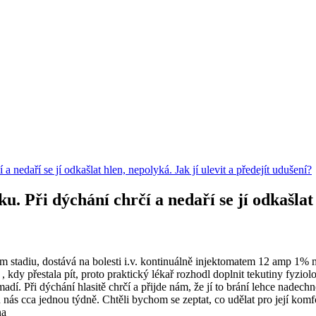
edaří se jí odkašlat hlen, nepolyká. Jak jí ulevit a předejít udušení?
ři dýchání chrčí a nedaří se jí odkašlat hl
tadiu, dostává na bolesti i.v. kontinuálně injektomatem 12 amp 1% 
ny , kdy přestala pít, proto praktický lékař rozhodl doplnit tekutiny f
dí. Při dýchání hlasitě chrčí a přijde nám, že jí to brání lehce nadech
ás cca jednou týdně. Chtěli bychom se zeptat, co udělat pro její komfor
na