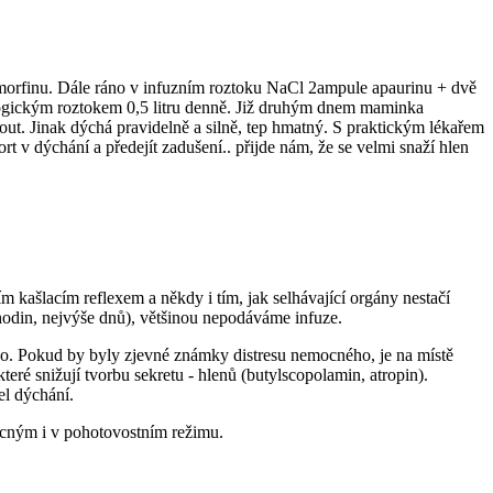
morfinu. Dále ráno v infuzním roztoku NaCl 2ampule apaurinu + dvě
yziologickým roztokem 0,5 litru denně. Již druhým dnem maminka
nout. Jinak dýchá pravidelně a silně, tep hmatný. S praktickým lékařem
t v dýchání a předejít zadušení.. přijde nám, že se velmi snaží hlen
m kašlacím reflexem a někdy i tím, jak selhávající orgány nestačí
 hodin, nejvýše dnů), většinou nepodáváme infuze.
cího. Pokud by byly zjevné známky distresu nemocného, je na místě
teré snižují tvorbu sekretu - hlenů (butylscopolamin, atropin).
el dýchání.
ocným i v pohotovostním režimu.