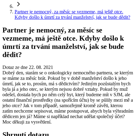
Partner je nemocný, za měsíc se vezmeme, má ještě otce.
Kdyby došlo k úmrtí za trvání manželství, jak se bude dědit?
Partner je nemocný, za měsíc se
vezmeme, má ještě otce. Kdyby došlo k
úmrtí za trvání manželství, jak se bude
dědit?
Dotaz ze dne 22. 08. 2021
Dobrý den, starám se o onkologicky nemocného partnera, se kterým
se máme za měsíc brát. Pokud by v době manželství došlo k jeho
úmrtí, jak se to, prosím, má s dědictvím? Jediným pozůstalým bych
byla já a jeho otec, se kterým nejsou dobré vztahy. Pokud by muž
odešel, dostala bych po něm celý byt, který budeme mít v SJM, ale
ostatní finanční prostředky (na spořícím účtu) by se půlily mezi mě a
jeho otce? Jak v tom případě, samozřejmě kromě závěti, kterou
zatím nechceme sepisovat, máme postupovat, abych byla výhradním
dědicem jen já? Máme si například nechat udělat společný účet?
Moc děkuji za vysvětlení.
Shrnutí dotazu