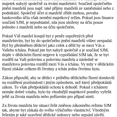
majetek nabytý společně za trvání manželství. Součástí společného
jmění manželů jsou např. také příjmy manželů ze zaměstnání nebo z
podnikání. Společný účet si manželé zřídit mohou, povaha
bankovního účtu však nemění majetkový režim. Pokud jsou finance
součástí SJM, je nepodstatné, zda jsou uloženy na účtu pouze
jednoho z manželů nebo na účtu společném.
Pokud Váš manžel koupil byt z peněz uspořených před
manželstvím, byt by do společného jmění manželů vůbec nespadal.
Byl by předmětem dědictví jako celek a dělil by se mezi Vás a
Vašeho tchána. Pokud jste byt nabyli společně a je součástí SJM,
dojde v dědickém řízení nejprve k vypořádání SJM tak, že se byt
rozdělí na Vaši polovinu a polovinu manžela a následně se
manželova polovina rozdělí mezi Vás a tchána. Vy tedy v dědickém
řízení získáte celkem tři čtvrtiny a tchán jednu čtvrtinu bytu.
Zákon připouští, aby se dědici v průběhu dědického řízení domluvili
na rozdělení pozůstalosti i jiným způsobem, než který předpokládá
zákon. To však předpokládá ochotu k dohodě. Pokud s tchánem
nemáte dobré vztahy, bylo by vhodnější majetkové poměry vyřešit
ještě za života manžela nebo pořízením pro případ smrti.
Za života manžela lze situaci řešit změnou zákonného režimu SJM
tak, abyste byt získala do svého výlučného vlastnictví. Vhodným
řešením je také uzavření dědické smlouvy nebo sepsání závěti.