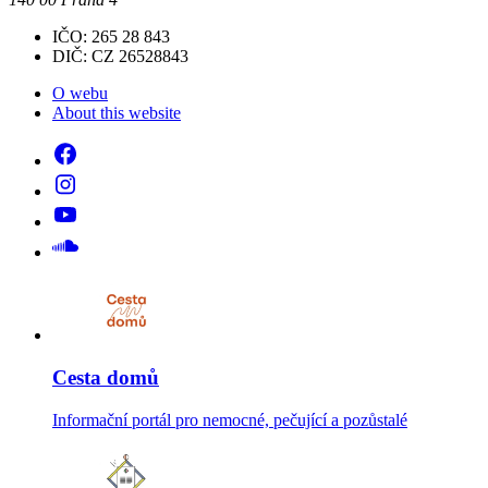
IČO: 265 28 843
DIČ: CZ 26528843
O webu
About this website
Cesta domů
Informační portál pro nemocné, pečující a pozůstalé