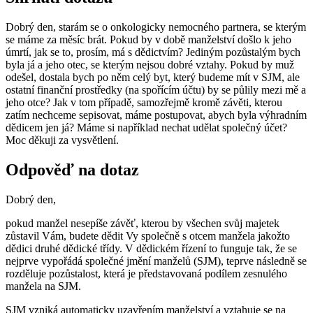
Dobrý den, starám se o onkologicky nemocného partnera, se kterým
se máme za měsíc brát. Pokud by v době manželství došlo k jeho
úmrtí, jak se to, prosím, má s dědictvím? Jediným pozůstalým bych
byla já a jeho otec, se kterým nejsou dobré vztahy. Pokud by muž
odešel, dostala bych po něm celý byt, který budeme mít v SJM, ale
ostatní finanční prostředky (na spořícím účtu) by se půlily mezi mě a
jeho otce? Jak v tom případě, samozřejmě kromě závěti, kterou
zatím nechceme sepisovat, máme postupovat, abych byla výhradním
dědicem jen já? Máme si například nechat udělat společný účet?
Moc děkuji za vysvětlení.
Odpověď na dotaz
Dobrý den,
pokud manžel nesepíše závěť, kterou by všechen svůj majetek
zůstavil Vám, budete dědit Vy společně s otcem manžela jakožto
dědici druhé dědické třídy. V dědickém řízení to funguje tak, že se
nejprve vypořádá společné jmění manželů (SJM), teprve následně se
rozděluje pozůstalost, která je představovaná podílem zesnulého
manžela na SJM.
SJM vzniká automaticky uzavřením manželství a vztahuje se na