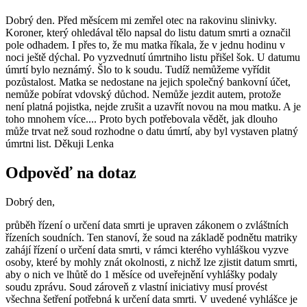
Dobrý den. Před měsícem mi zemřel otec na rakovinu slinivky.
Koroner, který ohledával tělo napsal do listu datum smrti a označil
pole odhadem. I přes to, že mu matka říkala, že v jednu hodinu v
noci ještě dýchal. Po vyzvednutí úmrtniho listu přišel šok. U datumu
úmrtí bylo neznámý. Šlo to k soudu. Tudíž nemůžeme vyřídit
pozůstalost. Matka se nedostane na jejich společný bankovní účet,
nemůže pobírat vdovský důchod. Nemůže jezdit autem, protože
není platná pojistka, nejde zrušit a uzavřít novou na mou matku. A je
toho mnohem více.... Proto bych potřebovala vědět, jak dlouho
může trvat než soud rozhodne o datu úmrtí, aby byl vystaven platný
úmrtni list. Děkuji Lenka
Odpověď na dotaz
Dobrý den,
průběh řízení o určení data smrti je upraven zákonem o zvláštních
řízeních soudních. Ten stanoví, že soud na základě podnětu matriky
zahájí řízení o určení data smrti, v rámci kterého vyhláškou vyzve
osoby, které by mohly znát okolnosti, z nichž lze zjistit datum smrti,
aby o nich ve lhůtě do 1 měsíce od uveřejnění vyhlášky podaly
soudu zprávu. Soud zároveň z vlastní iniciativy musí provést
všechna šetření potřebná k určení data smrti. V uvedené vyhlášce je