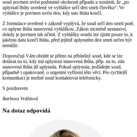
soud povinen uvést podstatné okolnosti případu a oznámit, že „po
uplynutí lhůty uvedené ve vyhlášce určí den smrti člověka“. Ve
vyhlášce je povinen uvést den, kdy tato lhůta končí.
Z formulace uvedené v zákoně vyplývá, že soud určí den smrti poté,
co uplyne lhůta stanovená vyhláškou. Zákon nicméně nestanoví,
dokdy je povinen tak učinit. Z vyhlášky soudu lze zjistit pouze to, k
jakému datu končí lhůta, před jejímž uplynutím den smrti určen být
nemůže.
Doporučuji Vám obrátit se přímo na příslušný soud, kde se lze
dotázat na to, kdy má uplynout stanovená lhůta, příp. na to, zda
stanovená lhůta již uplynula. Pokud uplynula, požádejte soud,
případně i opakovaně, o urgentní vyřízení této věci. Pro rychlejší
komunikaci je možné soud kontaktovat telefonicky.
S pozdravem
Barbora Vráblová
Na dotaz odpovídá