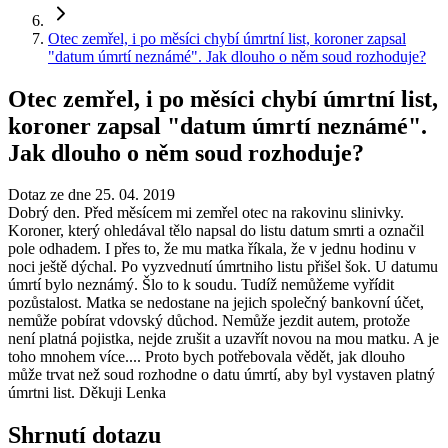
Otec zemřel, i po měsíci chybí úmrtní list, koroner zapsal
"datum úmrtí neznámé". Jak dlouho o něm soud rozhoduje?
Otec zemřel, i po měsíci chybí úmrtní list,
koroner zapsal "datum úmrtí neznámé".
Jak dlouho o něm soud rozhoduje?
Dotaz ze dne 25. 04. 2019
Dobrý den. Před měsícem mi zemřel otec na rakovinu slinivky.
Koroner, který ohledával tělo napsal do listu datum smrti a označil
pole odhadem. I přes to, že mu matka říkala, že v jednu hodinu v
noci ještě dýchal. Po vyzvednutí úmrtniho listu přišel šok. U datumu
úmrtí bylo neznámý. Šlo to k soudu. Tudíž nemůžeme vyřídit
pozůstalost. Matka se nedostane na jejich společný bankovní účet,
nemůže pobírat vdovský důchod. Nemůže jezdit autem, protože
není platná pojistka, nejde zrušit a uzavřít novou na mou matku. A je
toho mnohem více.... Proto bych potřebovala vědět, jak dlouho
může trvat než soud rozhodne o datu úmrtí, aby byl vystaven platný
úmrtni list. Děkuji Lenka
Shrnutí dotazu