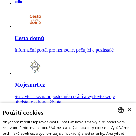
Cesta domů
Informační portál pro nemocné, pečující a pozůstalé
Mojesmrt.cz
Sestavte si seznam posledních přání a vyslovte svoje
představy o konci života
×
Použití cookies
Abychom mohli zlepšovat kvalitu naší webové stránky a přinášet vám
CZECH
relevantní informace, používáme k analýze soubory cookies. Využíváme
technické cookies, abychom zajistili správný chod stránky. Analytické