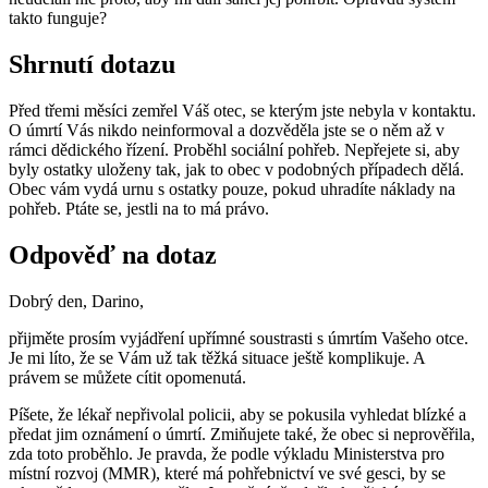
takto funguje?
Shrnutí dotazu
Před třemi měsíci zemřel Váš otec, se kterým jste nebyla v kontaktu.
O úmrtí Vás nikdo neinformoval a dozvěděla jste se o něm až v
rámci dědického řízení. Proběhl sociální pohřeb. Nepřejete si, aby
byly ostatky uloženy tak, jak to obec v podobných případech dělá.
Obec vám vydá urnu s ostatky pouze, pokud uhradíte náklady na
pohřeb. Ptáte se, jestli na to má právo.
Odpověď na dotaz
Dobrý den, Darino,
přijměte prosím vyjádření upřímné soustrasti s úmrtím Vašeho otce.
Je mi líto, že se Vám už tak těžká situace ještě komplikuje. A
právem se můžete cítit opomenutá.
Píšete, že lékař nepřivolal policii, aby se pokusila vyhledat blízké a
předat jim oznámení o úmrtí. Zmiňujete také, že obec si neprověřila,
zda toto proběhlo. Je pravda, že podle výkladu Ministerstva pro
místní rozvoj (MMR), které má pohřebnictví ve své gesci, by se