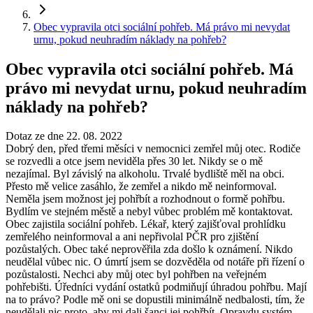
Obec vypravila otci sociální pohřeb. Má právo mi nevydat
urnu, pokud neuhradím náklady na pohřeb?
Obec vypravila otci sociální pohřeb. Má
právo mi nevydat urnu, pokud neuhradím
náklady na pohřeb?
Dotaz ze dne 22. 08. 2022
Dobrý den, před třemi měsíci v nemocnici zemřel můj otec. Rodiče
se rozvedli a otce jsem neviděla přes 30 let. Nikdy se o mě
nezajímal. Byl závislý na alkoholu. Trvalé bydliště měl na obci.
Přesto mě velice zasáhlo, že zemřel a nikdo mě neinformoval.
Neměla jsem možnost jej pohřbít a rozhodnout o formě pohřbu.
Bydlím ve stejném městě a nebyl vůbec problém mě kontaktovat.
Obec zajistila sociální pohřeb. Lékař, který zajišťoval prohlídku
zemřelého neinformoval a ani nepřivolal PČR pro zjištění
pozůstalých. Obec také neprověřila zda došlo k oznámení. Nikdo
neudělal vůbec nic. O úmrtí jsem se dozvěděla od notáře při řízení o
pozůstalosti. Nechci aby můj otec byl pohřben na veřejném
pohřebišti. Úředníci vydání ostatků podmiňují úhradou pohřbu. Mají
na to právo? Podle mě oni se dopustili minimálně nedbalosti, tím, že
neudělali nic proto, aby mi dali šanci jej pohřbít. Opravdu systém