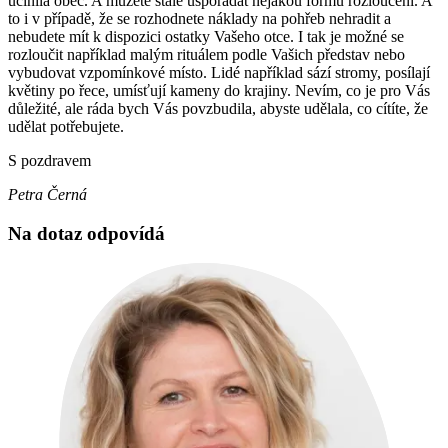
učinila obec. A můžete stále uspořádat nějakou formu rozloučení. A
to i v případě, že se rozhodnete náklady na pohřeb nehradit a
nebudete mít k dispozici ostatky Vašeho otce. I tak je možné se
rozloučit například malým rituálem podle Vašich představ nebo
vybudovat vzpomínkové místo. Lidé například sází stromy, posílají
květiny po řece, umísťují kameny do krajiny. Nevím, co je pro Vás
důležité, ale ráda bych Vás povzbudila, abyste udělala, co cítíte, že
udělat potřebujete.
S pozdravem
Petra Černá
Na dotaz odpovídá