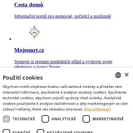
Cesta domů
Informační portál pro nemocné, pečující a pozůstalé
Mojesmrt.cz
Sestavte si seznam posledních přání a vyslovte svoje
představy o konci života
×
Použití cookies
Abychom mohli zlepšovat kvalitu naší webové stránky a přinášet vám
CZECH
relevantní informace, používáme k analýze soubory cookies. Využíváme
technické cookies, abychom zajistili správný chod stránky. Analytické
Data o umírání
ENGLISH
cookies používáme k analýze návštěvnosti a díky marketingovým se vám
zobrazí reklamy, které vás nebudou otravovat.
Více informací
Nejnovější data o postojích veřejnosti a zdravotníků k umírání
TECHNICKÉ
ANALYTICKÉ
MARKETINGOVÉ
FUNKČNÍ
NEZAŘAZENÉ SOUBORY