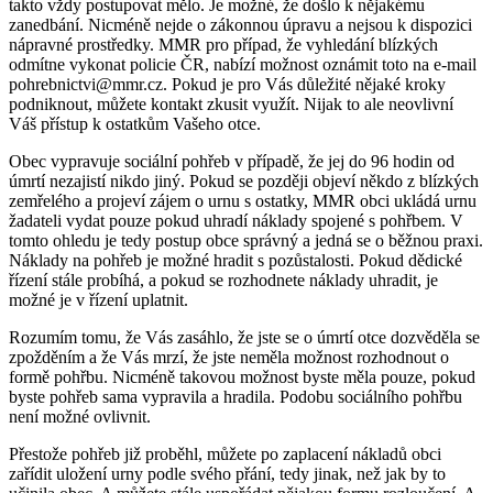
takto vždy postupovat mělo. Je možné, že došlo k nějakému
zanedbání. Nicméně nejde o zákonnou úpravu a nejsou k dispozici
nápravné prostředky. MMR pro případ, že vyhledání blízkých
odmítne vykonat policie ČR, nabízí možnost oznámit toto na e-mail
pohrebnictvi@mmr.cz. Pokud je pro Vás důležité nějaké kroky
podniknout, můžete kontakt zkusit využít. Nijak to ale neovlivní
Váš přístup k ostatkům Vašeho otce.
Obec vypravuje sociální pohřeb v případě, že jej do 96 hodin od
úmrtí nezajistí nikdo jiný. Pokud se později objeví někdo z blízkých
zemřelého a projeví zájem o urnu s ostatky, MMR obci ukládá urnu
žadateli vydat pouze pokud uhradí náklady spojené s pohřbem. V
tomto ohledu je tedy postup obce správný a jedná se o běžnou praxi.
Náklady na pohřeb je možné hradit s pozůstalosti. Pokud dědické
řízení stále probíhá, a pokud se rozhodnete náklady uhradit, je
možné je v řízení uplatnit.
Rozumím tomu, že Vás zasáhlo, že jste se o úmrtí otce dozvěděla se
zpožděním a že Vás mrzí, že jste neměla možnost rozhodnout o
formě pohřbu. Nicméně takovou možnost byste měla pouze, pokud
byste pohřeb sama vypravila a hradila. Podobu sociálního pohřbu
není možné ovlivnit.
Přestože pohřeb již proběhl, můžete po zaplacení nákladů obci
zařídit uložení urny podle svého přání, tedy jinak, než jak by to