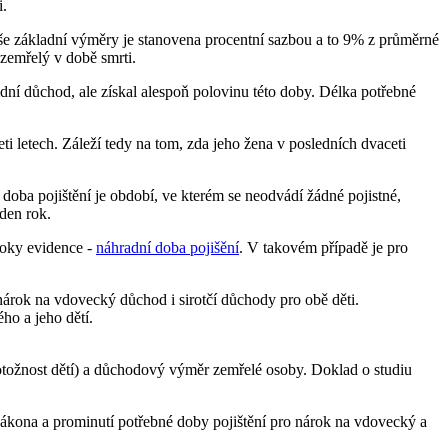
i.
še základní výměry je stanovena procentní sazbou a to 9% z průměrné
zemřelý v době smrti.
dní důchod, ale získal alespoň polovinu této doby. Délka potřebné
ti letech. Záleží tedy na tom, zda jeho žena v posledních dvaceti
doba pojištění je období, ve kterém se neodvádí žádné pojistné,
eden rok.
roky evidence -
náhradní doba pojišění
. V takovém případě je pro
árok na vdovecký důchod i sirotčí důchody pro obě děti.
ého a jeho dětí.
.
 totožnost dětí) a důchodový výměr zemřelé osoby. Doklad o studiu
zákona a prominutí potřebné doby pojištění pro nárok na vdovecký a