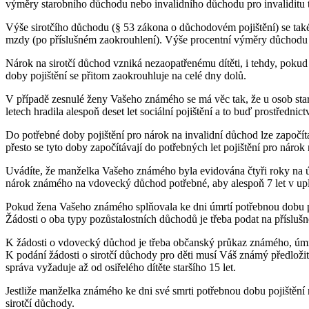
výměry starobního důchodu nebo invalidního důchodu pro invaliditu t
Výše sirotčího důchodu (§ 53 zákona o důchodovém pojištění) se tak
mzdy (po příslušném zaokrouhlení). Výše procentní výměry důchodu 
Nárok na sirotčí důchod vzniká nezaopatřenému dítěti, i tehdy, poku
doby pojištění se přitom zaokrouhluje na celé dny dolů.
V případě zesnulé ženy Vašeho známého se má věc tak, že u osob starší
letech hradila alespoň deset let sociální pojištění a to buď prostředn
Do potřebné doby pojištění pro nárok na invalidní důchod lze započít
přesto se tyto doby započítávají do potřebných let pojištění pro nárok
Uvádíte, že manželka Vašeho známého byla evidována čtyři roky na úř
nárok známého na vdovecký důchod potřebné, aby alespoň 7 let v upl
Pokud žena Vašeho známého splňovala ke dni úmrtí potřebnou dobu po
Žádosti o oba typy pozůstalostních důchodů je třeba podat na přísluš
K žádosti o vdovecký důchod je třeba občanský průkaz známého, úmrt
K podání žádosti o sirotčí důchody pro děti musí Váš známý předložit 
správa vyžaduje až od osiřelého dítěte staršího 15 let.
Jestliže manželka známého ke dni své smrti potřebnou dobu pojištění
sirotčí důchody.