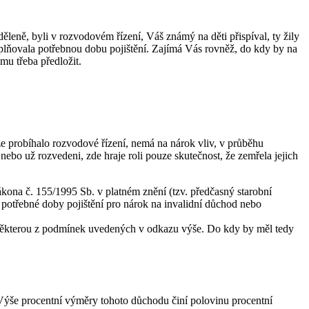
ěleně, byli v rozvodovém řízení, Váš známý na děti přispíval, ty žily
splňovala potřebnou dobu pojištění. Zajímá Vás rovněž, do kdy by na
mu třeba předložit.
 že probíhalo rozvodové řízení, nemá na nárok vliv, v průběhu
 nebo už rozvedeni, zde hraje roli pouze skutečnost, že zemřela jejich
ákona č. 155/1995 Sb. v platném znění (tzv. předčasný starobní
 potřebné doby pojištění pro nárok na invalidní důchod nebo
í některou z podmínek uvedených v odkazu výše. Do kdy by měl tedy
Výše procentní výměry tohoto důchodu činí polovinu procentní