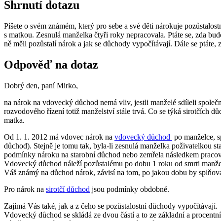
Shrnutí dotazu
Píšete o svém známém, který pro sebe a své děti nárokuje pozůstalostn
s matkou. Zesnulá manželka čtyři roky nepracovala. Ptáte se, zda bu
ně měli pozůstalí nárok a jak se důchody vypočítávají. Dále se ptáte,
Odpověď na dotaz
Dobrý den, paní Mirko,
na nárok na vdovecký důchod nemá vliv, jestli manželé sdíleli společn
rozvodového řízení totiž manželství stále trvá. Co se týká sirotčích d
matka.
Od 1. 1. 2012 má vdovec nárok na
vdovecký důchod
po manželce, sp
důchod). Stejně je tomu tak, byla-li zesnulá manželka poživatelkou s
podmínky nároku na starobní důchod nebo zemřela následkem pracov
Vdovecký důchod náleží pozůstalému po dobu 1 roku od smrti manželk
Váš známý na důchod nárok, závisí na tom, po jakou dobu by splňov
Pro nárok na
sirotčí důchod
jsou podmínky obdobné.
Zajímá Vás také, jak a z čeho se pozůstalostní důchody vypočítávají.
Vdovecký důchod se skládá ze dvou částí a to ze základní a procent