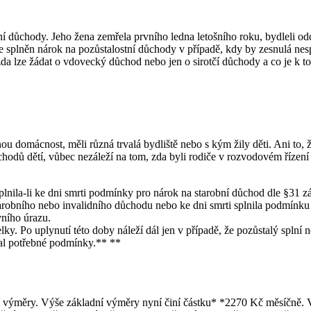
í důchody. Jeho žena zemřela prvního ledna letošního roku, bydleli odd
de splněn nárok na pozůstalostní důchody v případě, kdy by zesnulá ne
 zda lze žádat o vdovecký důchod nebo jen o sirotčí důchody a co je k to
ou domácnost, měli různá trvalá bydliště nebo s kým žily děti. Ani to,
ůchodů dětí, vůbec nezáleží na tom, zda byli rodiče v rozvodovém řízení
lnila-li ke dni smrti podmínky pro nárok na starobní důchod dle §31 z
tarobního nebo invalidního důchodu nebo ke dni smrti splnila podmínku
ního úrazu.
y. Po uplynutí této doby náleží dál jen v případě, že pozůstalý spln
al potřebné podmínky.** **
ní výměry. Výše základní výměry nyní činí částku* *2270 Kč měsíčně. 