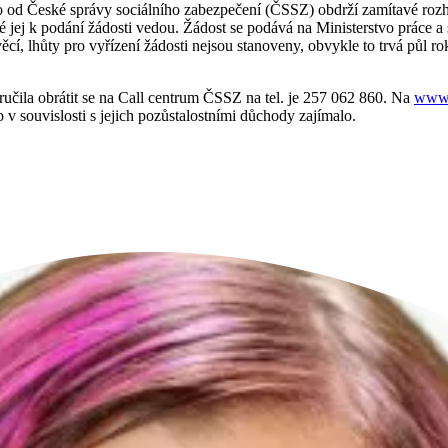
o od České správy sociálního zabezpečení (ČSSZ) obdrží zamítavé rozho
 jej k podání žádosti vedou. Žádost se podává na Ministerstvo práce a 
věcí, lhůty pro vyřízení žádosti nejsou stanoveny, obvykle to trvá půl 
čila obrátit se na Call centrum ČSSZ na tel. je 257 062 860. Na
www.
o v souvislosti s jejich pozůstalostními důchody zajímalo.