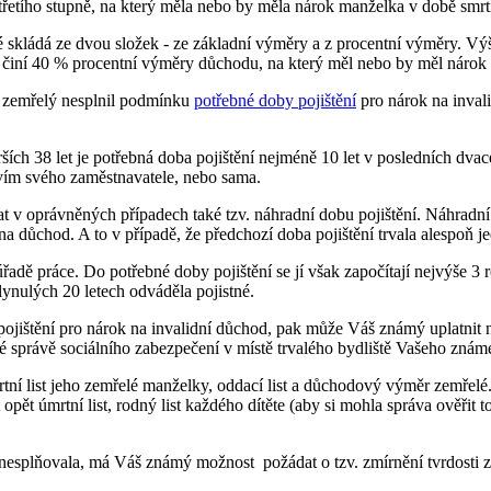
řetího stupně, na který měla nebo by měla nárok manželka v době smrt
é skládá ze dvou složek - ze základní výměry a z procentní výměry. Vý
činí 40 % procentní výměry důchodu, na který měl nebo by měl nárok 
d zemřelý nesplnil podmínku
potřebné doby pojištění
pro nárok na invali
ch 38 let je potřebná doba pojištění nejméně 10 let v posledních dvace
ictvím svého zaměstnavatele, nebo sama.
at v oprávněných případech také tzv. náhradní dobu pojištění. Náhradní 
 na důchod. A to v případě, že předchozí doba pojištění trvala alespoň j
adě práce. Do potřebné doby pojištění se jí však započítají nejvýše 3 
ynulých 20 letech odváděla pojistné.
jištění pro nárok na invalidní důchod, pak může Váš známý uplatnit n
né správě sociálního zabezpečení v místě trvalého bydliště Vašeho znám
ní list jeho zemřelé manželky, oddací list a důchodový výměr zemřelé
opět úmrtní list, rodný list každého dítěte (aby si mohla správa ověřit
 nesplňovala, má Váš známý možnost požádat o tzv. zmírnění tvrdosti 