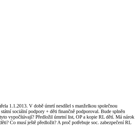
mřela 1.1.2013. V době úmrtí nesdílel s manželkou společnou
y státní sociální podpory + děti finančně podporoval. Bude splněn
to vypočítávají? Předložil úmrtní list, OP a kopie RL dětí. Má nárok
ěti? Co musí ještě předložit? A proč potřebuje soc. zabezpečení RL