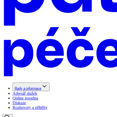
Rady a informace
Adresář služeb
Online poradna
Diskuze
Rozhovory a příběhy