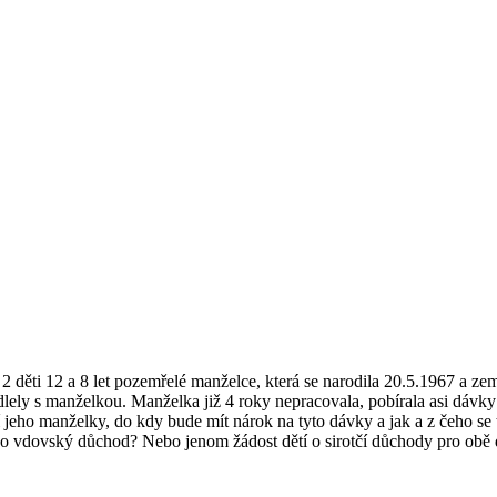
2 děti 12 a 8 let pozemřelé manželce, která se narodila 20.5.1967 a ze
ydlely s manželkou. Manželka již 4 roky nepracovala, pobírala asi dávk
eho manželky, do kdy bude mít nárok na tyto dávky a jak a z čeho se ty
o vdovský důchod? Nebo jenom žádost dětí o sirotčí důchody pro obě d