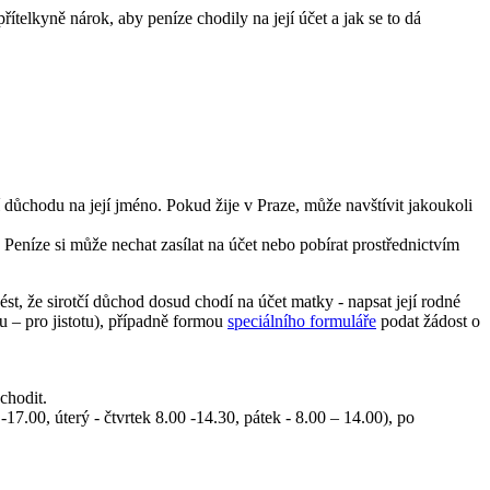
přítelkyně nárok, aby peníze chodily na její účet a jak se to dá
 důchodu na její jméno. Pokud žije v Praze, může navštívit jakoukoli
t. Peníze si může nechat zasílat na účet nebo pobírat prostřednictvím
t, že sirotčí důchod dosud chodí na účet matky - napsat její rodné
iu – pro jistotu), případně formou
speciálního formuláře
podat žádost o
chodit.
17.00, úterý - čtvrtek 8.00 -14.30, pátek - 8.00 – 14.00), po