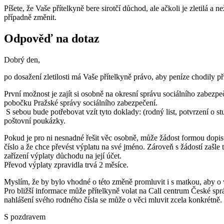
Píšete, že Vaše přítelkyně bere sirotčí důchod, ale ačkoli je zletilá a 
případně změnit.
Odpověď na dotaz
Dobrý den,
po dosažení zletilosti má Vaše přítelkyně právo, aby peníze chodily př
První možnost je zajít si osobně na okresní správu sociálního zabezp
pobočku Pražské správy sociálního zabezpečení.
S sebou bude potřebovat vzít tyto doklady: (rodný list, potvrzení o stu
poštovní poukázky.
Pokud je pro ni nesnadné řešit věc osobně, může žádost formou dopisu
číslo a že chce převést výplatu na své jméno. Zároveň s žádostí zašle 
zařízení výplaty důchodu na její účet.
Převod výplaty zpravidla trvá 2 měsíce.
Myslím, že by bylo vhodné o této změně promluvit i s matkou, aby o v
Pro bližší informace může přítelkyně volat na Call centrum České správ
nahlášení svého rodného čísla se může o věci mluvit zcela konkrétně.
S pozdravem