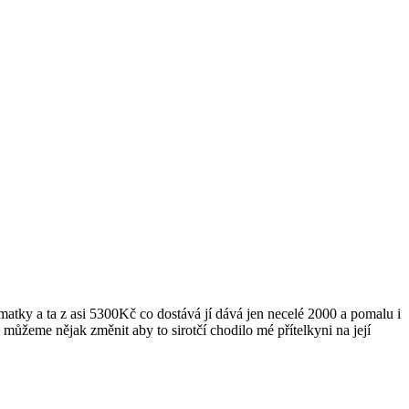
í matky a ta z asi 5300Kč co dostává jí dává jen necelé 2000 a pomalu i
 můžeme nějak změnit aby to sirotčí chodilo mé přítelkyni na její