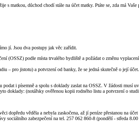
nežije s matkou, důchod chodí stále na účet matky. Ptáte se, zda má Vaše 
ímo jí. Jsou dva postupy jak věc zařídit.
ečení (OSSZ) podle místa trvalého bydliště a požádat o změnu vyplacení
diu – pro jistotu) a potvrzení od banky, že se jedná skutečně o její úče
 podat i písemně a spolu s doklady zaslat na OSSZ. V žádosti musí uvés
tyto doklady: (notářsky ověřenou kopii rodného listu a potvrzení o stud
ěci dopředu věděla a nebyla zaskočena, až jí peníze přestanou na účet 
y sociálního zabezpečení na tel. 257 062 860-8 (pondělí - středa 8.00 -