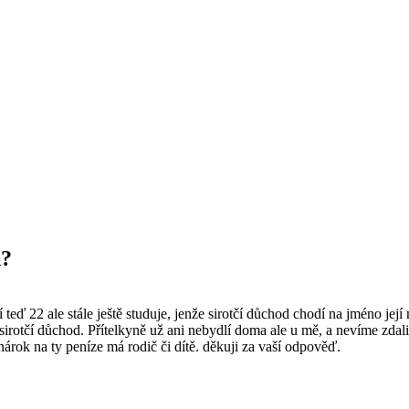
d?
 teď 22 ale stále ještě studuje, jenže sirotčí důchod chodí na jméno jej
sirotčí důchod. Přítelkyně už ani nebydlí doma ale u mě, a nevíme zdali
nárok na ty peníze má rodič či dítě. děkuji za vaší odpověď.