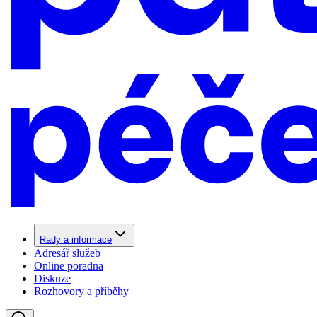
Rady a informace
Adresář služeb
Online poradna
Diskuze
Rozhovory a příběhy