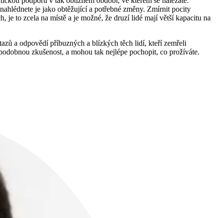
eutickou podporu v tak obtížném období, ve kterém se nalézáte.
ahlédnete je jako obtěžující a potřebné změny. Zmírnit pocity
je to zcela na místě a je možné, že druzí lidé mají větší kapacitu na
zů a odpovědí příbuzných a blízkých těch lidí, kteří zemřeli
 podobnou zkušenost, a mohou tak nejlépe pochopit, co prožíváte.