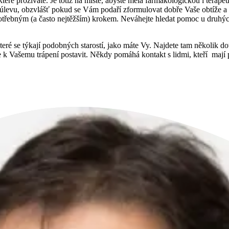
které prožíváte. Je totiž na místě, abyste měla farmakologickou i terap
 úlevu, obzvlášť pokud se Vám podaří zformulovat dobře Vaše obtíže a n
třebným (a často nejtěžším) krokem. Neváhejte hledat pomoc u druhých, 
ré se týkají podobných starostí, jako máte Vy. Najdete tam několik dota
e k Vašemu trápení postavit. Někdy pomáhá kontakt s lidmi, kteří mají