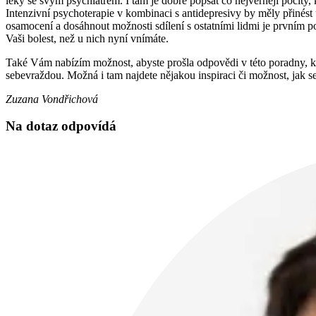
léky se svým psychiatrem. I tam je dobré popsat co nejvěrněji pocity, 
Intenzivní psychoterapie v kombinaci s antidepresivy by měly přinést
osamocení a dosáhnout možnosti sdílení s ostatními lidmi je prvním po
Vaši bolest, než u nich nyní vnímáte.
Také Vám nabízím možnost, abyste prošla odpovědi v této poradny, kte
sebevraždou. Možná i tam najdete nějakou inspiraci či možnost, jak s
Zuzana Vondřichová
Na dotaz odpovídá