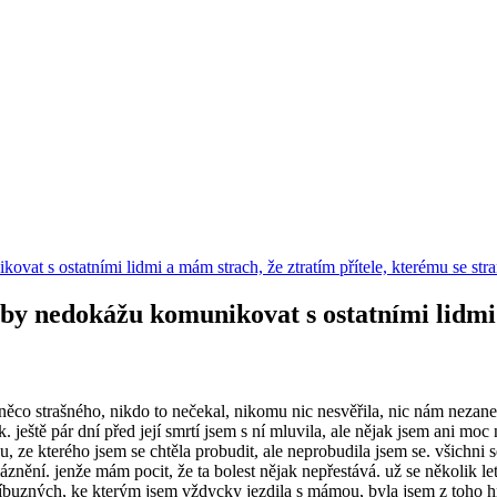
t s ostatními lidmi a mám strach, že ztratím přítele, kterému se stran
y nedokážu komunikovat s ostatními lidmi 
co strašného, nikdo to nečekal, nikomu nic nesvěřila, nic nám nezanec
k. ještě pár dní před její smrtí jsem s ní mluvila, ale nějak jsem ani mo
 ze kterého jsem se chtěla probudit, ale neprobudila jsem se. všichni s
znění. jenže mám pocit, že ta bolest nějak nepřestává. už se několik le
říbuzných, ke kterým jsem vždycky jezdila s mámou, byla jsem z toho hr