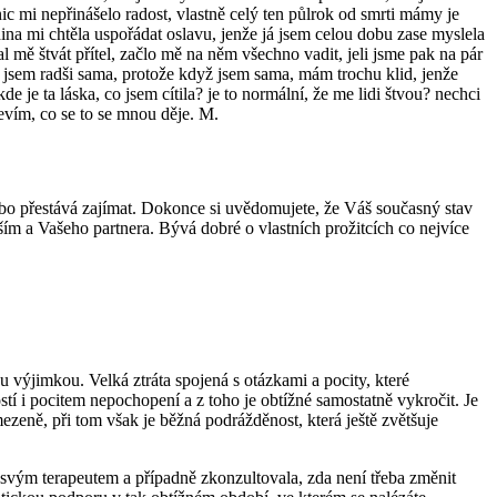
nic mi nepřinášelo radost, vlastně celý ten půlrok od smrti mámy je
dina mi chtěla uspořádat oslavu, jenže já jsem celou dobu zase myslela
al mě štvát přítel, začlo mě na něm všechno vadit, jeli jsme pak na pár
bě jsem radši sama, protože když jsem sama, mám trochu klid, jenže
e je ta láska, co jsem cítila? je to normální, že me lidi štvou? nechci
nevím, co se to se mnou děje. M.
nebo přestává zajímat. Dokonce si uvědomujete, že Váš současný stav
ím a Vašeho partnera. Bývá dobré o vlastních prožitcích co nejvíce
ou výjimkou. Velká ztráta spojená s otázkami a pocity, které
stí i pocitem nepochopení a z toho je obtížné samostatně vykročit. Je
mezeně, při tom však je běžná podrážděnost, která ještě zvětšuje
 svým terapeutem a případně zkonzultovala, zda není třeba změnit