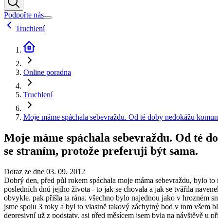
Podpořte nás
Truchlení
Online poradna
Truchlení
Moje máme spáchala sebevraždu. Od té doby nedokážu komunikova
Moje máme spáchala sebevraždu. Od té dob
se straním, protože preferuji být sama.
Dotaz ze dne 03. 09. 2012
Dobrý den, před půl rokem spáchala moje máma sebevraždu, bylo to ně
posledních dnů jejího života - to jak se chovala a jak se tvářila navene
obvykle. pak přišla ta rána. všechno bylo najednou jako v hrozném snu,
jsme spolu 3 roky a byl to vlastně takový záchytný bod v tom všem blá
depresivní už z podstaty. asi před měsícem jsem byla na návštěvě u p