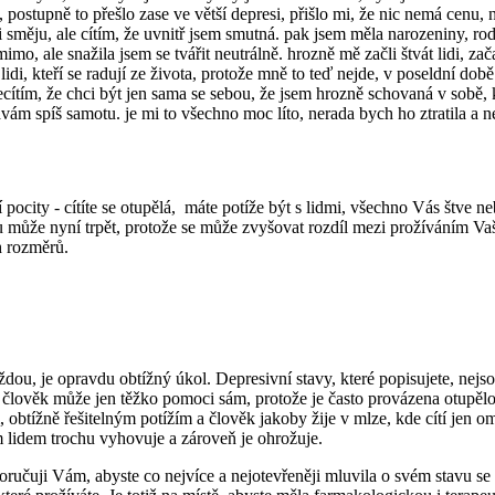
 postupně to přešlo zase ve větší depresi, přišlo mi, že nic nemá cenu, 
i směju, ale cítím, že uvnitř jsem smutná. pak jsem měla narozeniny, ro
mo, ale snažila jsem se tvářit neutrálně. hrozně mě začli štvát lidi, zač
idi, kteří se radují ze života, protože mně to teď nejde, v poseldní do
cítím, že chci být jen sama se sebou, že jsem hrozně schovaná v sobě, kd
dávám spíš samotu. je mi to všechno moc líto, nerada bych ho ztratila a 
pocity - cítíte se otupělá, máte potíže být s lidmi, všechno Vás štve 
 může nyní trpět, protože se může zvyšovat rozdíl mezi prožíváním Vaš
h rozměrů.
ždou, je opravdu obtížný úkol. Depresivní stavy, které popisujete, nejs
si člověk může jen těžko pomoci sám, protože je často provázena otupělo
m, obtížně řešitelným potížím a člověk jakoby žije v mlze, kde cítí jen o
m lidem trochu vyhovuje a zároveň je ohrožuje.
ručuji Vám, abyste co nejvíce a nejotevřeněji mluvila o svém stavu se