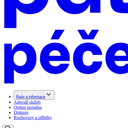
Rady a informace
Adresář služeb
Online poradna
Diskuze
Rozhovory a příběhy