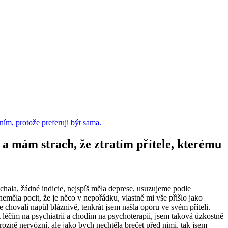
ím, protože preferuji být sama.
a mám strach, že ztratím přítele, kterému
hala, žádné indicie, nejspíš měla deprese, usuzujeme podle
c neměla pocit, že je něco v nepořádku, vlastně mi vše přišlo jako
e chovali napůl bláznivě, tenkrát jsem našla oporu ve svém příteli.
t léčím na psychiatrii a chodím na psychoterapii, jsem taková úzkostně
ozně nervózní, ale jako bych nechtěla brečet před nimi, tak jsem