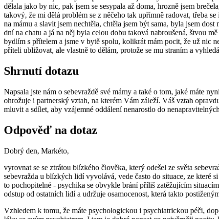
dělala jako by nic, pak jsem se sesypala až doma, hrozně jsem brečela,
takový, že mi dělá problém se z něčeho tak upřímně radovat, třeba se 
na mámu a slavit jsem nechtěla, chtěla jsem být sama, byla jsem dost mi
dní na chatu a já na něj byla celou dobu taková nabroušená, štvou mě l
bydlím s přítelem a jsme v bytě spolu, kolikrát mám pocit, že už nic ne
příteli ubližovat, ale vlastně to dělám, protože se mu straním a vyhle
Shrnutí dotazu
Napsala jste nám o sebevraždě své mámy a také o tom, jaké máte nyní 
ohrožuje i partnerský vztah, na kterém Vám záleží. Váš vztah opravdu
mluvit a sdílet, aby vzájemné oddálení nenarostlo do nenapravitelnýc
Odpověď na dotaz
Dobrý den, Markéto,
vyrovnat se se ztrátou blízkého člověka, který odešel ze světa sebevra
sebevražda u blízkých lidí vyvolává, vede často do situace, ze které 
to pochopitelné - psychika se obvykle brání příliš zatěžujícím situací
odstup od ostatních lidí a udržuje osamocenost, která takto postižený
Vzhledem k tomu, že máte psychologickou i psychiatrickou péči, dopo