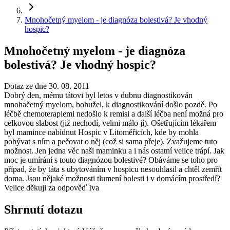
Mnohočetný myelom - je diagnóza bolestivá? Je vhodný
hospic?
Mnohočetný myelom - je diagnóza
bolestivá? Je vhodný hospic?
Dotaz ze dne 30. 08. 2011
Dobrý den, mému tátovi byl letos v dubnu diagnostikován
mnohačetný myelom, bohužel, k diagnostikování došlo pozdě. Po
léčbě chemoterapiemi nedošlo k remisi a další léčba není možná pro
celkovou slabost (již nechodí, velmi málo jí). Ošetřujícím lékařem
byl mamince nabídnut Hospic v Litoměřicích, kde by mohla
pobývat s ním a pečovat o něj (což si sama přeje). Zvažujeme tuto
možnost. Jen jedna věc naši maminku a i nás ostatní velice trápí. Jak
moc je umírání s touto diagnózou bolestivé? Obáváme se toho pro
případ, že by táta s ubytováním v hospicu nesouhlasil a chtěl zemřít
doma. Jsou nějaké možnosti tlumení bolesti i v domácím prostředí?
Velice děkuji za odpověď Iva
Shrnutí dotazu