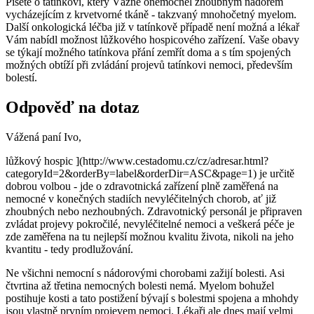
Píšete o tatínkovi, který Vážně onemocněl zhoubným nádorem
vycházejícím z krvetvorné tkáně - takzvaný mnohočetný myelom.
Další onkologická léčba již v tatínkově případě není možná a lékař
Vám nabídl možnost lůžkového hospicového zařízení. Vaše obavy
se týkají možného tatínkova přání zemřít doma a s tím spojených
možných obtíží při zvládání projevů tatínkovi nemoci, především
bolestí.
Odpověď na dotaz
Vážená paní Ivo,
lůžkový hospic ](http://www.cestadomu.cz/cz/adresar.html?
categoryId=2&orderBy=label&orderDir=ASC&page=1) je určitě
dobrou volbou - jde o zdravotnická zařízení plně zaměřená na
nemocné v konečných stadiích nevyléčitelných chorob, ať již
zhoubných nebo nezhoubných. Zdravotnický personál je připraven
zvládat projevy pokročilé, nevyléčitelné nemoci a veškerá péče je
zde zaměřena na tu nejlepší možnou kvalitu života, nikoli na jeho
kvantitu - tedy prodlužování.
Ne všichni nemocní s nádorovými chorobami zažijí bolesti. Asi
čtvrtina až třetina nemocných bolesti nemá. Myelom bohužel
postihuje kosti a tato postižení bývají s bolestmi spojena a mhohdy
jsou vlastně prvním projevem nemoci. Lékaři ale dnes mají velmi