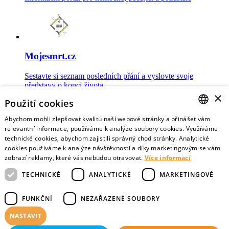
Mojesmrt.cz
Sestavte si seznam posledních přání a vyslovte svoje
představy o konci života
×
Použití cookies
Abychom mohli zlepšovat kvalitu naší webové stránky a přinášet vám
CZECH
relevantní informace, používáme k analýze soubory cookies. Využíváme
technické cookies, abychom zajistili správný chod stránky. Analytické
Data o umírání
ENGLISH
cookies používáme k analýze návštěvnosti a díky marketingovým se vám
zobrazí reklamy, které vás nebudou otravovat.
Více informací
Nejnovější data o postojích veřejnosti a zdravotníků k umírání
TECHNICKÉ
ANALYTICKÉ
MARKETINGOVÉ
FUNKČNÍ
NEZAŘAZENÉ SOUBORY
NASTAVIT
Virtuální vzpomínky