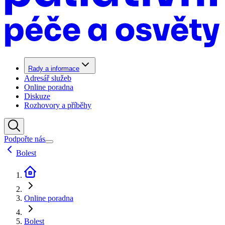
Rady a informace
Adresář služeb
Online poradna
Diskuze
Rozhovory a příběhy
Podpořte nás
Bolest
Online poradna
Bolest