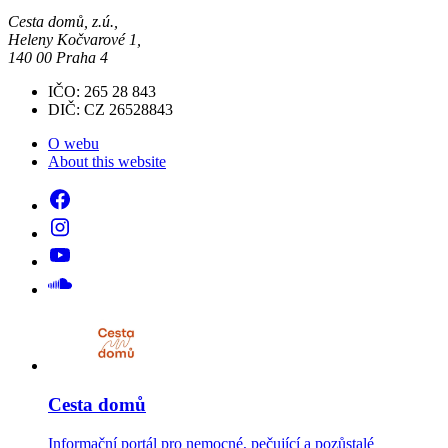
Cesta domů, z.ú.,
Heleny Kočvarové 1,
140 00 Praha 4
IČO: 265 28 843
DIČ: CZ 26528843
O webu
About this website
Cesta domů
Informační portál pro nemocné, pečující a pozůstalé