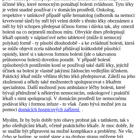
účinné léky, které nemocným pomáhají bolesti zvládnout. Tyto léky
je velmi snadné používat i v domácím prostředí. Onkolog,
respektive v tatínkově případě spíše hematolog (odborník na nemoci
krvetvorné táně) by měl být velmi dobře s těmito léky obeznámen a
měl by být schopen předepsat účinou formu i dávku tak, aby omezil
bolesti na co nejmenší možnou míru. Obvykle dnes předepisují
lékaři opioidy v náplasťové nebo tabletové (může-li nemocný
polykat) formě - ty působí dlouhodobě - a ke zvládnutí bolesti, která
se může objevit zcela náhodně přidávají krátkodobě působící
opioidy, které si s takovou formou bolesti (jde o takzvanou
průlomovou bolest) dovedou poradit. V případě bolestí
způsobených postižením kostí se používají také další léky, jejichž
účinek na bolest je vlastně jakýmsi žádoucím vedlejším účinkem.
Paktický lékař může většinu těchto léků předepisovat. Záleží na jeho
zkušenosti a někdy také možnostech spolupracovat s lékařem
specialistou. Další možností jsou ambulance léčby bolesti, které
bývají přidružené k některým nemocnicím, onkologové i praktičtí
lékaři s nimi spolupracují. V domácím prostředí lze nemocnému
podávat léky i formou infuze - to však často bývá možné jen za
pomoci
domácích hospicových zařízení
.
Myslím, že by bylo dobře tyto obavy probrat jak s tatínkem, tak s
jeho ošetřujícími lékaři, včetně praktického lékaře. Je moc dobře, že
se snažíte být připraveni na možné komplikace a problémy. Ne vše,
čeho se bojíme, se nutně stane a na druhou stranu můžeme být