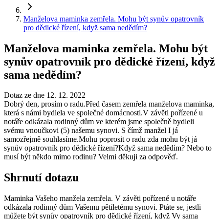
Manželova maminka zemřela. Mohu být synův opatrovník
pro dědické řízení, když sama nedědím?
Manželova maminka zemřela. Mohu být
synův opatrovník pro dědické řízení, když
sama nedědím?
Dotaz ze dne 12. 12. 2022
Dobrý den, prosím o radu.Před časem zemřela manželova maminka,
která s námi bydlela ve společné domácnosti.V závěti pořízené u
notáře odkázala rodinný dům ve kterém jsme společně bydleli
svému vnoučkovi (5) našemu synovi. S čímž manžel I já
samozřejmě souhlasíme.Mohu poprosit o radu zda mohu být já
synův opatrovník pro dědické řízení?Když sama nedědím? Nebo to
musí být někdo mimo rodinu? Velmi děkuji za odpověď.
Shrnutí dotazu
Maminka Vašeho manžela zemřela. V závěti pořízené u notáře
odkázala rodinný dům Vašemu pětiletému synovi. Ptáte se, jestli
můžete být synův opatrovník pro dědické řízení, když Vy sama