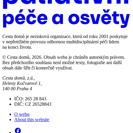
Cesta domů je nezisková organizace, která od roku 2001 poskytuje
v nepřetržitém provozu odbornou multidisciplinární péči lidem
na konci života.
© Cesta domů, 2026. Obsah webu je chráněn autorským právem.
Bez předchozího souhlasu není možné texty, fotografie ani další
obsah dále šířit či komerčně využívat.
Cesta domů, z.ú.,
Heleny Kočvarové 1,
140 00 Praha 4
IČO: 265 28 843
DIČ: CZ 26528843
O webu
About this website