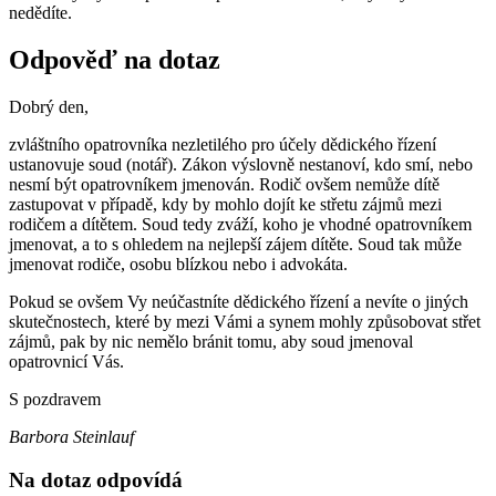
nedědíte.
Odpověď na dotaz
Dobrý den,
zvláštního opatrovníka nezletilého pro účely dědického řízení
ustanovuje soud (notář). Zákon výslovně nestanoví, kdo smí, nebo
nesmí být opatrovníkem jmenován. Rodič ovšem nemůže dítě
zastupovat v případě, kdy by mohlo dojít ke střetu zájmů mezi
rodičem a dítětem. Soud tedy zváží, koho je vhodné opatrovníkem
jmenovat, a to s ohledem na nejlepší zájem dítěte. Soud tak může
jmenovat rodiče, osobu blízkou nebo i advokáta.
Pokud se ovšem Vy neúčastníte dědického řízení a nevíte o jiných
skutečnostech, které by mezi Vámi a synem mohly způsobovat střet
zájmů, pak by nic nemělo bránit tomu, aby soud jmenoval
opatrovnicí Vás.
S pozdravem
Barbora Steinlauf
Na dotaz odpovídá