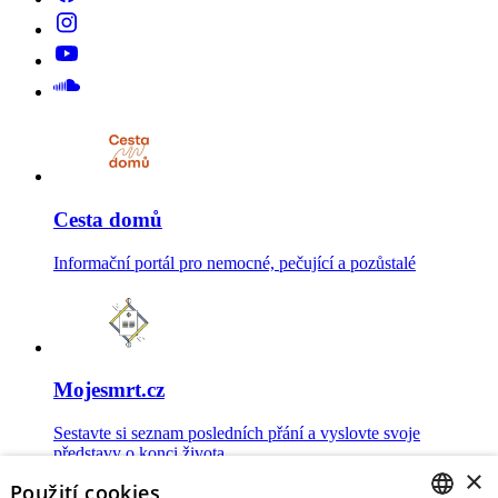
Cesta domů
Informační portál pro nemocné, pečující a pozůstalé
Mojesmrt.cz
Sestavte si seznam posledních přání a vyslovte svoje
představy o konci života
×
Použití cookies