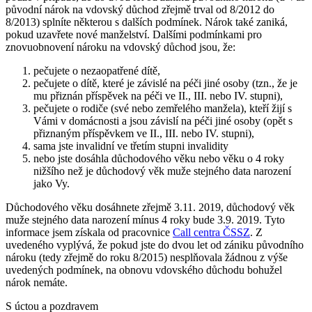
původní nárok na vdovský důchod zřejmě trval od 8/2012 do
8/2013) splníte některou s dalších podmínek. Nárok také zaniká,
pokud uzavřete nové manželství. Dalšími podmínkami pro
znovuobnovení nároku na vdovský důchod jsou, že:
pečujete o nezaopatřené dítě,
pečujete o dítě, které je závislé na péči jiné osoby (tzn., že je
mu přiznán příspěvek na péči ve II., III. nebo IV. stupni),
pečujete o rodiče (své nebo zemřelého manžela), kteří žijí s
Vámi v domácnosti a jsou závislí na péči jiné osoby (opět s
přiznaným příspěvkem ve II., III. nebo IV. stupni),
sama jste invalidní ve třetím stupni invalidity
nebo jste dosáhla důchodového věku nebo věku o 4 roky
nižšího než je důchodový věk muže stejného data narození
jako Vy.
Důchodového věku dosáhnete zřejmě 3.11. 2019, důchodový věk
muže stejného data narození mínus 4 roky bude 3.9. 2019. Tyto
informace jsem získala od pracovnice
Call centra ČSSZ
. Z
uvedeného vyplývá, že pokud jste do dvou let od zániku původního
nároku (tedy zřejmě do roku 8/2015) nesplňovala žádnou z výše
uvedených podmínek, na obnovu vdovského důchodu bohužel
nárok nemáte.
S úctou a pozdravem