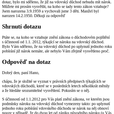
dotaz, bylo mi sděleno, že již na vdovský důchod nebudu mít nárok.
Můžete mi prosím vysvětlit, na koho se tady tento zákon vztahuje?
Jsem narozena 3.9.1959 a vychovali jsme 3 děti. Manžel byl
narozen 14.2.1950. Děkuji za odpověď
Shrnutí dotazu
Ptáte se, na koho se vztahuje znění zákona o důchodovém pojištění
s účinností od 1.1. 2012, týkající se nároku na vdovský důchod.
Bylo Vám sděleno, že na vdovský důchod po uplynutí jednoho roku
pobírání již nárok nemáte, ale nebylo Vám zřejmě vysvětleno proč.
Odpověď na dotaz
Dobrý den, paní Hano,
chápu, že je složité se vyznat v právních předpisech týkajících se
vdovských důchodů, které se v posledních letech několikrát měnily
a že hledáte srozumitelné vysvětlení. Pokusím se o něj.
S účinností od 1.1.2012 pro Vás platí znění zákona, ve kterém jsou
podmínky nároku na vdovský důchod vymezeny takto: po uplynutí
jednoho roku pobírání vdovského důchodu se nárok na něj obnoví
pouze v případě, že do dvou let od zániku původního nároku (u Vás