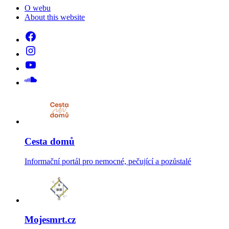
O webu
About this website
Cesta domů
Informační portál pro nemocné, pečující a pozůstalé
Mojesmrt.cz