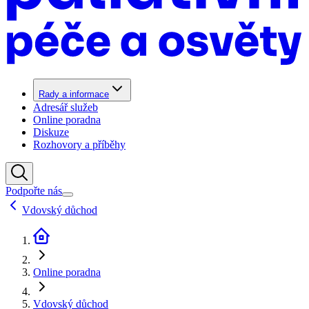
Rady a informace
Adresář služeb
Online poradna
Diskuze
Rozhovory a příběhy
Podpořte nás
Vdovský důchod
Online poradna
Vdovský důchod