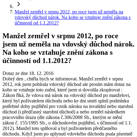
Manžel zemřel v srpnu 2012, po roce jsem už neměla na
vdovský důchod nárok. Na koho se vztahuje znění zákona s
účinností od 1.1.2012?
Manžel zemřel v srpnu 2012, po roce
jsem už neměla na vdovský důchod nárok.
Na koho se vztahuje znění zákona s
účinností od 1.1.2012?
Dotaz ze dne 18. 12. 2016
Dobrý den , chtěla bych se informovat. Manžel zemřel v srpnu
2012, rok jsem pobírala vdovský důchod ale prosím mám dotaz na
koho se vztahuje toto znění, které jsem si dovolila zkopírovat :
Zákon říká, že vdova má nárok na vdovský důchod po manželovi,
který byl poživatelem důchodu nebo ke dni smrti splnil podmínku
potřebné doby pojištění pro vznik nároku na invalidní nebo starobní
důchod (i předčasný starobní důchod) a nebo zemřel následkem
pracovního úrazu (dle zákona č.306/2008 Sb., kterým se mění
zákon č. 155/1995 Sb., o důchodovém pojištění, s účinností od 1.1.
2012). Manžel toto splňoval a byl poživatelem předčasného
důchodu. Když jsem po uplynutí vdovkého důchodu psala písemně