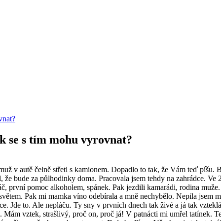
vnat?
k se s tím mohu vyrovnat?
už v autě čelně střetl s kamionem. Dopadlo to tak, že Vám teď píšu. By
kal, že bude za půlhodinky doma. Pracovala jsem tehdy na zahrádce. Ve 2
láč, první pomoc alkoholem, spánek. Pak jezdili kamarádi, rodina muže. 
se světem. Pak mi mamka víno odebírala a mně nechybělo. Nepila jsem mo
e. Jde to. Ale nepláču. Ty sny v prvních dnech tak živé a já tak vzteklá
. Mám vztek, strašlivý, proč on, proč já! V patnácti mi umřel tatín