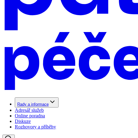
Rady a informace
Adresář služeb
Online poradna
Diskuze
Rozhovory a příběhy