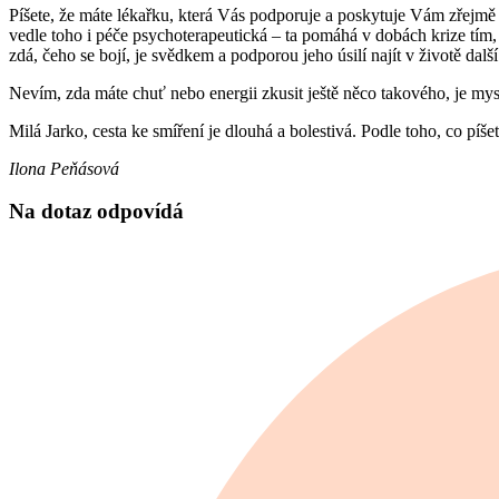
Píšete, že máte lékařku, která Vás podporuje a poskytuje Vám zřejmě m
vedle toho i péče psychoterapeutická – ta pomáhá v dobách krize tím,
zdá, čeho se bojí, je svědkem a podporou jeho úsilí najít v životě dalš
Nevím, zda máte chuť nebo energii zkusit ještě něco takového, je mys
Milá Jarko, cesta ke smíření je dlouhá a bolestivá. Podle toho, co píšete,
Ilona Peňásová
Na dotaz odpovídá