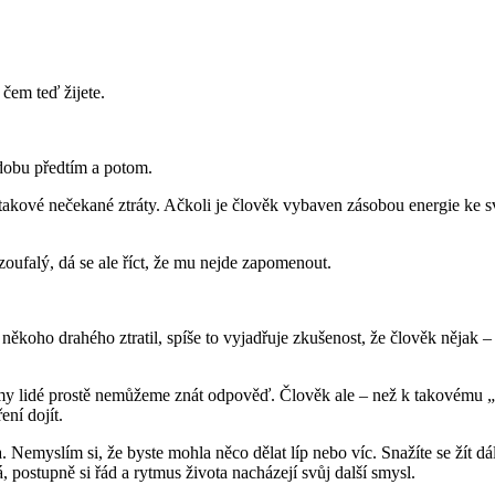
 čem teď žijete.
 dobu předtím a potom.
kové nečekané ztráty. Ačkoli je člověk vybaven zásobou energie ke své
zoufalý, dá se ale říct, že mu nejde zapomenout.
někoho drahého ztratil, spíše to vyjadřuje zkušenost, že člověk nějak –
o my lidé prostě nemůžeme znát odpověď. Člověk ale – než k takovému „
ení dojít.
 Nemyslím si, že byste mohla něco dělat líp nebo víc. Snažíte se žít dál,
postupně si řád a rytmus života nacházejí svůj další smysl.