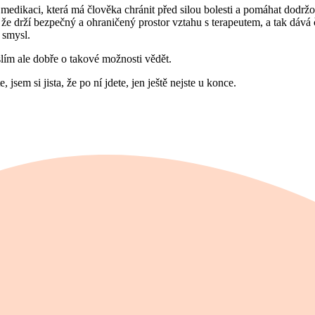
edikaci, která má člověka chránit před silou bolesti a pomáhat dodržova
 že drží bezpečný a ohraničený prostor vztahu s terapeutem, a tak dává
í smysl.
lím ale dobře o takové možnosti vědět.
 jsem si jista, že po ní jdete, jen ještě nejste u konce.