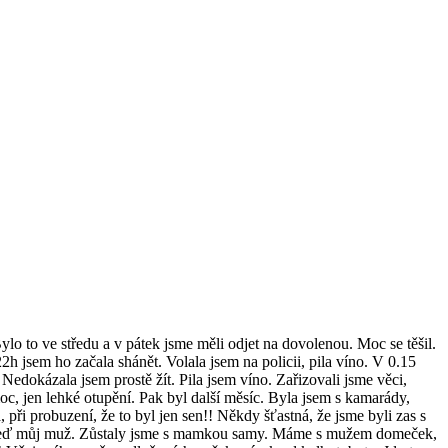
lo to ve středu a v pátek jsme měli odjet na dovolenou. Moc se těšil.
2h jsem ho začala shánět. Volala jsem na policii, pila víno. V 0.15
Nedokázala jsem prostě žít. Pila jsem víno. Zařizovali jsme věci,
c, jen lehké otupění. Pak byl další měsíc. Byla jsem s kamarády,
, při probuzení, že to byl jen sen!! Někdy šťastná, že jsme byli zas s
ek. Teď můj muž. Zůstaly jsme s mamkou samy. Máme s mužem domeček,