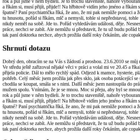
rok a půl jsme v něm bydleli. Je to trochu staveniště, nahoře vybour
a říkám si, musí přijít, přijde!! Na hřbitově vidím jeho jméno a říkám s
špatné? Paní psychiatrička říká, že ano, že mi pak nemůže pomoci a že
tu hnusotu, pořád si říkám, mlč a nemysli, tohle si nepředstavuj, tohle
nikdy neměl na sobě. Jde to. Pořád vyhledávám události, děje. Nesnesu
práce, nechci se zabít. Ale nemůžu si představit, že tu už budu pořád 
tak paní doktorka nechce, abych prožila další roky čekáním, ale copa
Shrnutí dotazu
Dobrý den, obracím se na Vás s žádostí a prosbou. 23.6.2010 se můj m
Ve středu ještě zařizoval nějaké věci v práci a volal mi ve 20.45 a ří
přijela policie. Dál to mělo rychlý spád. Odjezd k mamce, hysterie, p
pohřeb. Celý měsíc jsem prožila jak přes sklo, jak osoba potácející 
chodila se koupat, smála se s nimi. Další měsíc jsem nastoupila do prác
mužem spolu. Vnímám, že je se mnou. Moc si přeju, aby byl se mnou
rok a půl jsme v něm bydleli. Je to trochu staveniště, nahoře vybour
a říkám si, musí přijít, přijde!! Na hřbitově vidím jeho jméno a říkám s
špatné? Paní psychiatrička říká, že ano, že mi pak nemůže pomoci a že
tu hnusotu, pořád si říkám, mlč a nemysli, tohle si nepředstavuj, tohle
nikdy neměl na sobě. Jde to. Pořád vyhledávám události, děje. Nesnesu
práce, nechci se zabít. Ale nemůžu si představit, že tu už budu pořád 
tak paní doktorka nechce, abych prožila další roky čekáním, ale copa