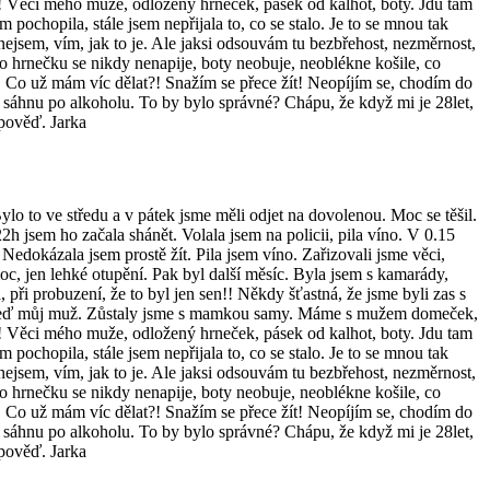
né! Věci mého muže, odložený hrneček, pásek od kalhot, boty. Jdu tam
m pochopila, stále jsem nepřijala to, co se stalo. Je to se mnou tak
nejsem, vím, jak to je. Ale jaksi odsouvám tu bezbřehost, nezměrnost,
toho hrnečku se nikdy nenapije, boty neobuje, neoblékne košile, co
vu. Co už mám víc dělat?! Snažím se přece žít! Neopíjím se, chodím do
zas sáhnu po alkoholu. To by bylo správné? Chápu, že když mi je 28let,
dpověď. Jarka
lo to ve středu a v pátek jsme měli odjet na dovolenou. Moc se těšil.
2h jsem ho začala shánět. Volala jsem na policii, pila víno. V 0.15
Nedokázala jsem prostě žít. Pila jsem víno. Zařizovali jsme věci,
c, jen lehké otupění. Pak byl další měsíc. Byla jsem s kamarády,
, při probuzení, že to byl jen sen!! Někdy šťastná, že jsme byli zas s
ek. Teď můj muž. Zůstaly jsme s mamkou samy. Máme s mužem domeček,
né! Věci mého muže, odložený hrneček, pásek od kalhot, boty. Jdu tam
m pochopila, stále jsem nepřijala to, co se stalo. Je to se mnou tak
nejsem, vím, jak to je. Ale jaksi odsouvám tu bezbřehost, nezměrnost,
toho hrnečku se nikdy nenapije, boty neobuje, neoblékne košile, co
vu. Co už mám víc dělat?! Snažím se přece žít! Neopíjím se, chodím do
zas sáhnu po alkoholu. To by bylo správné? Chápu, že když mi je 28let,
dpověď. Jarka