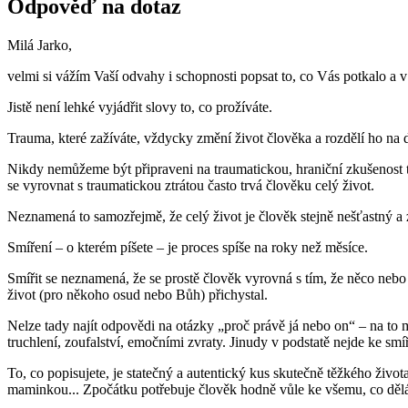
Odpověď na dotaz
Milá Jarko,
velmi si vážím Vaší odvahy i schopnosti popsat to, co Vás potkalo a v
Jistě není lehké vyjádřit slovy to, co prožíváte.
Trauma, které zažíváte, vždycky změní život člověka a rozdělí ho na
Nikdy nemůžeme být připraveni na traumatickou, hraniční zkušenost ta
se vyrovnat s traumatickou ztrátou často trvá člověku celý život.
Neznamená to samozřejmě, že celý život je člověk stejně nešťastný a 
Smíření – o kterém píšete – je proces spíše na roky než měsíce.
Smířit se neznamená, že se prostě člověk vyrovná s tím, že něco nebo 
život (pro někoho osud nebo Bůh) přichystal.
Nelze tady najít odpovědi na otázky „proč právě já nebo on“ – na t
truchlení, zoufalství, emočními zvraty. Jinudy v podstatě nejde ke smíř
To, co popisujete, je statečný a autentický kus skutečně těžkého života.
maminkou... Zpočátku potřebuje člověk hodně vůle ke všemu, co dělá, 