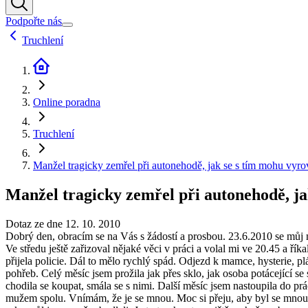
Podpořte nás
Truchlení
Online poradna
Truchlení
Manžel tragicky zemřel při autonehodě, jak se s tím mohu vyro
Manžel tragicky zemřel při autonehodě, ja
Dotaz ze dne 12. 10. 2010
Dobrý den, obracím se na Vás s žádostí a prosbou. 23.6.2010 se můj m
Ve středu ještě zařizoval nějaké věci v práci a volal mi ve 20.45 a ří
přijela policie. Dál to mělo rychlý spád. Odjezd k mamce, hysterie, p
pohřeb. Celý měsíc jsem prožila jak přes sklo, jak osoba potácející 
chodila se koupat, smála se s nimi. Další měsíc jsem nastoupila do prác
mužem spolu. Vnímám, že je se mnou. Moc si přeju, aby byl se mnou