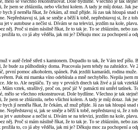
ané, mělo se všechno rekonstruovat. Dole bydlíme. Všechno je tak stej
i, že jsem se zbláznila, nebo všichni kolem. A tady je můj dotaz. Jak jse
 bych jí neměla říkat, že čekám, až muž přijde. Já zas tak hloupá snad 
 ne. Nepředstavuj si, jak se směje a běží k tobě, nepředstavuj si, že z 
 jet v autobuse a nečíst si. Dívám se na televizi, jezdím na kole, pla
bez něj. Proč si mám násilně říkat, že to tak je. To se zblázním, nebo 
k prožila to, co já aby věděla, jak mi je? Děkuju moc za pochopení a o
už v autě čelně střetl s kamionem. Dopadlo to tak, že Vám teď píšu. By
kal, že bude za půlhodinky doma. Pracovala jsem tehdy na zahrádce. Ve 2
láč, první pomoc alkoholem, spánek. Pak jezdili kamarádi, rodina muže. 
se světem. Pak mi mamka víno odebírala a mně nechybělo. Nepila jsem mo
e. Jde to. Ale nepláču. Ty sny v prvních dnech tak živé a já tak vzteklá
. Mám vztek, strašlivý, proč on, proč já! V patnácti mi umřel tatín
ané, mělo se všechno rekonstruovat. Dole bydlíme. Všechno je tak stej
i, že jsem se zbláznila, nebo všichni kolem. A tady je můj dotaz. Jak jse
 bych jí neměla říkat, že čekám, až muž přijde. Já zas tak hloupá snad 
 ne. Nepředstavuj si, jak se směje a běží k tobě, nepředstavuj si, že z 
 jet v autobuse a nečíst si. Dívám se na televizi, jezdím na kole, pla
bez něj. Proč si mám násilně říkat, že to tak je. To se zblázním, nebo 
k prožila to, co já aby věděla, jak mi je? Děkuju moc za pochopení a o