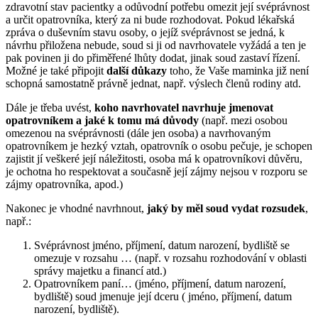
zdravotní stav pacientky a odůvodní potřebu omezit její svéprávnost
a určit opatrovníka, který za ni bude rozhodovat. Pokud lékařská
zpráva o duševním stavu osoby, o jejíž svéprávnost se jedná, k
návrhu přiložena nebude, soud si ji od navrhovatele vyžádá a ten je
pak povinen ji do přiměřené lhůty dodat, jinak soud zastaví řízení.
Možné je také připojit
další důkazy
toho, že Vaše maminka již není
schopná samostatně právně jednat, např. výslech členů rodiny atd.
Dále je třeba uvést,
koho navrhovatel navrhuje jmenovat
opatrovníkem a jaké k tomu má důvody
(např. mezi osobou
omezenou na svéprávnosti (dále jen osoba) a navrhovaným
opatrovníkem je hezký vztah, opatrovník o osobu pečuje, je schopen
zajistit jí veškeré její náležitosti, osoba má k opatrovníkovi důvěru,
je ochotna ho respektovat a současně její zájmy nejsou v rozporu se
zájmy opatrovníka, apod.)
Nakonec je vhodné navrhnout,
jaký by měl soud vydat rozsudek
,
např.:
Svéprávnost jméno, příjmení, datum narození, bydliště se
omezuje v rozsahu … (např. v rozsahu rozhodování v oblasti
správy majetku a financí atd.)
Opatrovníkem paní… (jméno, příjmení, datum narození,
bydliště) soud jmenuje její dceru ( jméno, příjmení, datum
narození, bydliště).