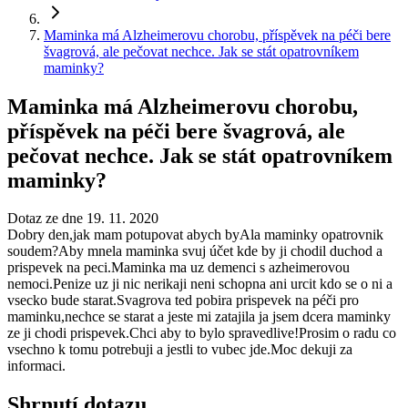
Maminka má Alzheimerovu chorobu, příspěvek na péči bere
švagrová, ale pečovat nechce. Jak se stát opatrovníkem
maminky?
Maminka má Alzheimerovu chorobu,
příspěvek na péči bere švagrová, ale
pečovat nechce. Jak se stát opatrovníkem
maminky?
Dotaz ze dne 19. 11. 2020
Dobry den,jak mam potupovat abych byAla maminky opatrovnik
soudem?Aby mnela maminka svuj účet kde by ji chodil duchod a
prispevek na peci.Maminka ma uz demenci s azheimerovou
nemoci.Penize uz ji nic nerikaji neni schopna ani urcit kdo se o ni a
vsecko bude starat.Svagrova ted pobira prispevek na péči pro
maminku,nechce se starat a jeste mi zatajila ja jsem dcera maminky
ze ji chodi prispevek.Chci aby to bylo spravedlive!Prosim o radu co
vsechno k tomu potrebuji a jestli to vubec jde.Moc dekuji za
informaci.
Shrnutí dotazu