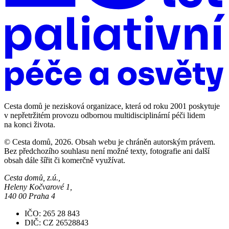
Cesta domů je nezisková organizace, která od roku 2001 poskytuje
v nepřetržitém provozu odbornou multidisciplinární péči lidem
na konci života.
© Cesta domů, 2026. Obsah webu je chráněn autorským právem.
Bez předchozího souhlasu není možné texty, fotografie ani další
obsah dále šířit či komerčně využívat.
Cesta domů, z.ú.,
Heleny Kočvarové 1,
140 00 Praha 4
IČO: 265 28 843
DIČ: CZ 26528843