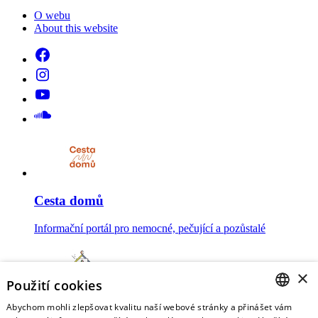
O webu
About this website
Cesta domů
Informační portál pro nemocné, pečující a pozůstalé
×
Použití cookies
Abychom mohli zlepšovat kvalitu naší webové stránky a přinášet vám
Mojesmrt.cz
CZECH