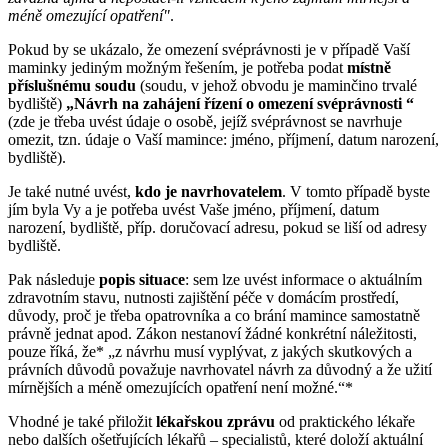
méně omezující opatření"
.
Pokud by se ukázalo, že omezení svéprávnosti je v případě Vaší
maminky jediným možným řešením, je potřeba podat
místně
příslušnému soudu
(soudu, v jehož obvodu je maminčino trvalé
bydliště)
„Návrh na zahájení řízení o omezení svéprávnosti “
(zde je třeba uvést údaje o osobě, jejíž svéprávnost se navrhuje
omezit, tzn. údaje o Vaší mamince: jméno, příjmení, datum narození,
bydliště).
Je také nutné uvést,
kdo je navrhovatelem
. V tomto případě byste
jím byla Vy a je potřeba uvést Vaše jméno, příjmení, datum
narození, bydliště, příp. doručovací adresu, pokud se liší od adresy
bydliště.
Pak následuje
popis situace
: sem lze uvést informace o aktuálním
zdravotním stavu, nutnosti zajištění péče v domácím prostředí,
důvody, proč je třeba opatrovníka a co brání mamince samostatně
právně jednat apod. Zákon nestanoví žádné konkrétní náležitosti,
pouze říká, že* „z návrhu musí vyplývat, z jakých skutkových a
právních důvodů považuje navrhovatel návrh za důvodný a že užití
mírnějších a méně omezujících opatření není možné.“*
Vhodné je také přiložit
lékařskou zprávu
od praktického lékaře
nebo dalších ošetřujících lékařů – specialistů, které doloží aktuální