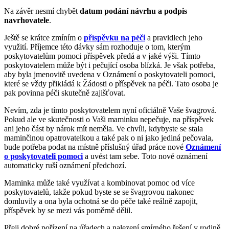
Na závěr nesmí chybět
datum podání návrhu a podpis
navrhovatele
.
Ještě se krátce zmíním o
příspěvku na péči
a pravidlech jeho
využití. Příjemce této dávky sám rozhoduje o tom, kterým
poskytovatelům pomoci příspěvek předá a v jaké výši. Tímto
poskytovatelem může být i pečující osoba blízká. Je však potřeba,
aby byla jmenovitě uvedena v Oznámení o poskytovateli pomoci,
které se vždy přikládá k Žádosti o příspěvek na péči. Tato osoba je
pak povinna péči skutečně zajišťovat.
Nevím, zda je tímto poskytovatelem nyní oficiálně Vaše švagrová.
Pokud ale ve skutečnosti o Vaši maminku nepečuje, na příspěvek
ani jeho část by nárok mít neměla. Ve chvíli, kdybyste se stala
maminčinou opatrovatelkou a také pak o ni jako jediná pečovala,
bude potřeba podat na místně příslušný úřad práce nové
Oznámení
o poskytovateli pomoci
a uvést tam sebe. Toto nové oznámení
automaticky ruší oznámení předchozí.
Maminka může také využívat a kombinovat pomoc od více
poskytovatelů, takže pokud byste se se švagrovou nakonec
domluvily a ona byla ochotná se do péče také reálně zapojit,
příspěvek by se mezi vás poměrně dělil.
Přeji dobré pořízení na úřadech a nalezení smírného řešení v rodině.