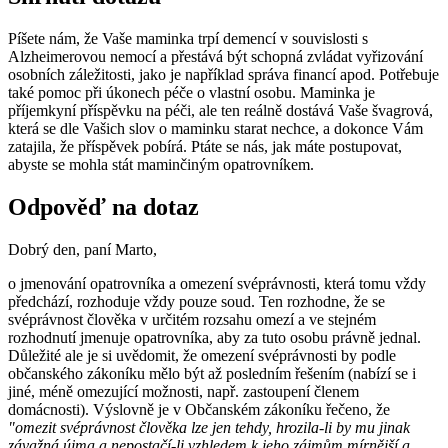
Píšete nám, že Vaše maminka trpí demencí v souvislosti s
Alzheimerovou nemocí a přestává být schopná zvládat vyřizování
osobních záležitosti, jako je například správa financí apod. Potřebuje
také pomoc při úkonech péče o vlastní osobu. Maminka je
příjemkyní příspěvku na péči, ale ten reálně dostává Vaše švagrová,
která se dle Vašich slov o maminku starat nechce, a dokonce Vám
zatajila, že příspěvek pobírá. Ptáte se nás, jak máte postupovat,
abyste se mohla stát maminčiným opatrovníkem.
Odpověď na dotaz
Dobrý den, paní Marto,
o jmenování opatrovníka a omezení svéprávnosti, která tomu vždy
předchází, rozhoduje vždy pouze soud. Ten rozhodne, že se
svéprávnost člověka v určitém rozsahu omezí a ve stejném
rozhodnutí jmenuje opatrovníka, aby za tuto osobu právně jednal.
Důležité ale je si uvědomit, že omezení svéprávnosti by podle
občanského zákoníku mělo být až posledním řešením (nabízí se i
jiné, méně omezující možnosti, např. zastoupení členem
domácnosti). Výslovně je v Občanském zákoníku řečeno, že
"omezit svéprávnost člověka lze jen tehdy, hrozila-li by mu jinak
závažná újma a nepostačí-li vzhledem k jeho zájmům mírnější a