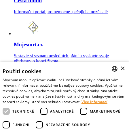
Cesta domů
Informační portál pro nemocné, pečující a pozůstalé
Mojesmrt.cz
Sestavte si seznam posledních přání a vyslovte svoje
představy o konci života
×
Použití cookies
Abychom mohli zlepšovat kvalitu naší webové stránky a přinášet vám
CZECH
relevantní informace, používáme k analýze soubory cookies. Využíváme
technické cookies, abychom zajistili správný chod stránky. Analytické
Data o umírání
ENGLISH
cookies používáme k analýze návštěvnosti a díky marketingovým se vám
zobrazí reklamy, které vás nebudou otravovat.
Více informací
Nejnovější data o postojích veřejnosti a zdravotníků k umírání
TECHNICKÉ
ANALYTICKÉ
MARKETINGOVÉ
FUNKČNÍ
NEZAŘAZENÉ SOUBORY