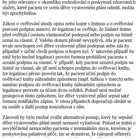
by jeho relevance v okamžiku rozhodování o poskytnutí zdravotních
služeb, které pacient ve svém dříve vysloveném přání odmítl, mohla
být zpochybněna.
Zákon o ověřování shody opisu nebo kopie s listinou a o ověřování
pravosti podpisu stanoví, že legalizací se ověřuje, že žadatel listinu
před ověřující osobou vlastnoručně podepsal nebo podpis na listině
uznal za vlastní. Z Vašeho dotazu přesně nevyplývá, zda je pacient
trvale neschopen své dříve vyslovené přání podepsat nebo zda by
případně v určité chvíli podpisu schopen byl. V takovém případě by
totiž bylo možné legalizaci provést formou prohlášení pacienta o
uznání podpisu za vlastní. V případě, kdy pacient uznává podpis na
listině za vlastní, ale již není schopen podpisu do ověřovací knihy,
lze legalizaci přesto provést tak, že pacient učiní podpis do
ověřovací knihy náhradním způsobem (např. tužkou v ústech) nebo
namísto podpisu do ověřovací knihy náhradním způsobem se
legalizace provede za účasti dvou svědků. Pokud není možné
postupovat tímto způsobem, lze dříve vyslovené přání sepsat také
formou notářského zápisu. V obou případech doporučuji obrátit se
na notáře a další postup konzultovat s ním.
Zároveň by bylo možné zvážit alternativní postup, který by sepsání
dříve vysloveného přání nutně nemusel vyžadovat. Pokud se jedná o
nevyléčitelně nemocného pacienta v terminálním stavu, kterému je
poskytována paliativní péče, lze se domnívat, že (alespoň některé)