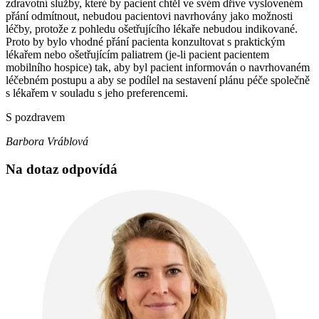
zdravotní služby, které by pacient chtěl ve svém dříve vysloveném
přání odmítnout, nebudou pacientovi navrhovány jako možnosti
léčby, protože z pohledu ošetřujícího lékaře nebudou indikované.
Proto by bylo vhodné přání pacienta konzultovat s praktickým
lékařem nebo ošetřujícím paliatrem (je-li pacient pacientem
mobilního hospice) tak, aby byl pacient informován o navrhovaném
léčebném postupu a aby se podílel na sestavení plánu péče společně
s lékařem v souladu s jeho preferencemi.
S pozdravem
Barbora Vráblová
Na dotaz odpovídá