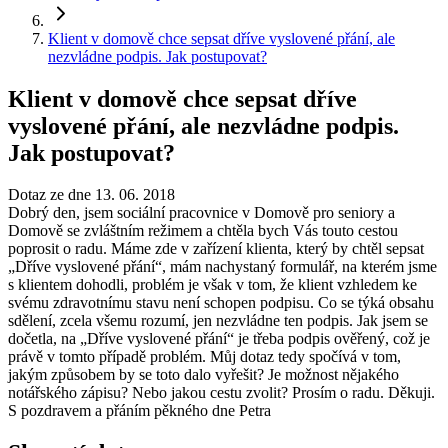
Klient v domově chce sepsat dříve vyslovené přání, ale
nezvládne podpis. Jak postupovat?
Klient v domově chce sepsat dříve
vyslovené přání, ale nezvládne podpis.
Jak postupovat?
Dotaz ze dne 13. 06. 2018
Dobrý den, jsem sociální pracovnice v Domově pro seniory a
Domově se zvláštním režimem a chtěla bych Vás touto cestou
poprosit o radu. Máme zde v zařízení klienta, který by chtěl sepsat
„Dříve vyslovené přání“, mám nachystaný formulář, na kterém jsme
s klientem dohodli, problém je však v tom, že klient vzhledem ke
svému zdravotnímu stavu není schopen podpisu. Co se týká obsahu
sdělení, zcela všemu rozumí, jen nezvládne ten podpis. Jak jsem se
dočetla, na „Dříve vyslovené přání“ je třeba podpis ověřený, což je
právě v tomto případě problém. Můj dotaz tedy spočívá v tom,
jakým způsobem by se toto dalo vyřešit? Je možnost nějakého
notářského zápisu? Nebo jakou cestu zvolit? Prosím o radu. Děkuji.
S pozdravem a přáním pěkného dne Petra