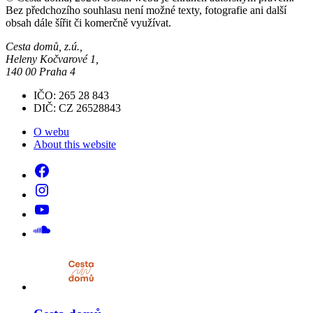
Bez předchozího souhlasu není možné texty, fotografie ani další
obsah dále šířit či komerčně využívat.
Cesta domů, z.ú.,
Heleny Kočvarové 1,
140 00 Praha 4
IČO: 265 28 843
DIČ: CZ 26528843
O webu
About this website