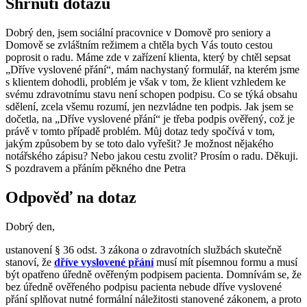
Shrnutí dotazu
Dobrý den, jsem sociální pracovnice v Domově pro seniory a
Domově se zvláštním režimem a chtěla bych Vás touto cestou
poprosit o radu. Máme zde v zařízení klienta, který by chtěl sepsat
„Dříve vyslovené přání“, mám nachystaný formulář, na kterém jsme
s klientem dohodli, problém je však v tom, že klient vzhledem ke
svému zdravotnímu stavu není schopen podpisu. Co se týká obsahu
sdělení, zcela všemu rozumí, jen nezvládne ten podpis. Jak jsem se
dočetla, na „Dříve vyslovené přání“ je třeba podpis ověřený, což je
právě v tomto případě problém. Můj dotaz tedy spočívá v tom,
jakým způsobem by se toto dalo vyřešit? Je možnost nějakého
notářského zápisu? Nebo jakou cestu zvolit? Prosím o radu. Děkuji.
S pozdravem a přáním pěkného dne Petra
Odpověď na dotaz
Dobrý den,
ustanovení § 36 odst. 3 zákona o zdravotních službách skutečně
stanoví, že
dříve vyslovené přání
musí mít písemnou formu a musí
být opatřeno úředně ověřeným podpisem pacienta. Domnívám se, že
bez úředně ověřeného podpisu pacienta nebude dříve vyslovené
přání splňovat nutné formální náležitosti stanovené zákonem, a proto