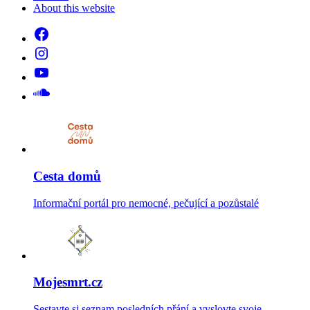
About this website
Cesta domů
Informační portál pro nemocné, pečující a pozůstalé
Mojesmrt.cz
Sestavte si seznam posledních přání a vyslovte svoje