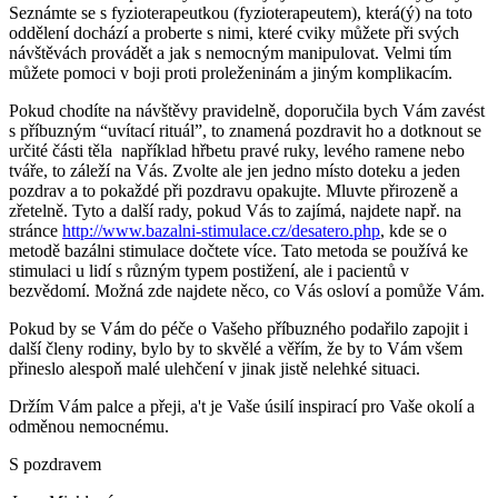
Seznámte se s fyzioterapeutkou (fyzioterapeutem), která(ý) na toto
oddělení dochází a proberte s nimi, které cviky můžete při svých
návštěvách provádět a jak s nemocným manipulovat. Velmi tím
můžete pomoci v boji proti proleženinám a jiným komplikacím.
Pokud chodíte na návštěvy pravidelně, doporučila bych Vám zavést
s příbuzným “uvítací rituál”, to znamená pozdravit ho a dotknout se
určité části těla například hřbetu pravé ruky, levého ramene nebo
tváře, to záleží na Vás. Zvolte ale jen jedno místo doteku a jeden
pozdrav a to pokaždé při pozdravu opakujte. Mluvte přirozeně a
zřetelně. Tyto a další rady, pokud Vás to zajímá, najdete např. na
stránce
http://www.bazalni-stimulace.cz/desatero.php
, kde se o
metodě bazálni stimulace dočtete více. Tato metoda se používá ke
stimulaci u lidí s různým typem postižení, ale i pacientů v
bezvědomí. Možná zde najdete něco, co Vás osloví a pomůže Vám.
Pokud by se Vám do péče o Vašeho příbuzného podařilo zapojit i
další členy rodiny, bylo by to skvělé a věřím, že by to Vám všem
přineslo alespoň malé ulehčení v jinak jistě nelehké situaci.
Držím Vám palce a přeji, a't je Vaše úsilí inspirací pro Vaše okolí a
odměnou nemocnému.
S pozdravem