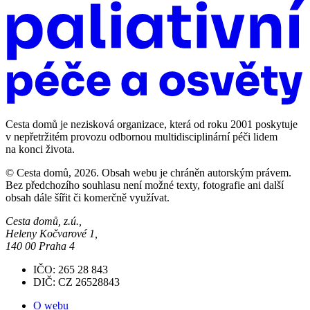
Cesta domů je nezisková organizace, která od roku 2001 poskytuje
v nepřetržitém provozu odbornou multidisciplinární péči lidem
na konci života.
© Cesta domů, 2026. Obsah webu je chráněn autorským právem.
Bez předchozího souhlasu není možné texty, fotografie ani další
obsah dále šířit či komerčně využívat.
Cesta domů, z.ú.,
Heleny Kočvarové 1,
140 00 Praha 4
IČO: 265 28 843
DIČ: CZ 26528843
O webu