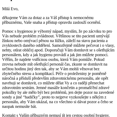
Milá Evo,
děkujeme Vám za dotaz a za Váš přístup k nemocnému
příbuznému, Vaše snaha a přístup opravdu zaslouží ocenění.
Pomoc s hygienou je výborný nápad, myslím, že po zácviku to pro
Vás nebude problém zvládnout. Většinou se tito pacienti umývájí
žínkou nebo omývací pěnou na lůžku, záleží na stavu pacienta a
zvyklostech daného oddělení. Samozřejmě můžete pečovat i o vlasy,
nehty, otírat obličej apod. Doporučuji Vám domluvit se s ošetřujícím
personálem, kdy a jak hygienu provádí a jak jim můžete pomoci.
Věřím, že najdete vstřícnou osobu, která Vám pomůže. Pokud
zrovna nebude mít ošetřující personál čas, zkuste se domluvit na
určitou hodinu jiný den tak, aby se Vám mohli věnovat bez
zbytečného stresu a komplikací. Péče o proleženiny je poměrně
náročná a přísluší především zdravotnickému personálu, ale opět
navrhuji se domluvit, co můžete dělat Vy a co raději přenechat
zdravotním sestrám. Jemné masáže končetin a promašťění zdravé
pokožky by ale mělo být bez problémů, jen dejte pozor na zavedené
sondy a jiné “hadičky”, proto to nejprve vyzkoušejte s někým z
personálu, aby Vám ukázal, na co všechno si dávat pozor a čeho se
naopak nemusíte bát.
Kontakt s Vaším příbuzným nemusí jít jen cestou osobní hygieny.