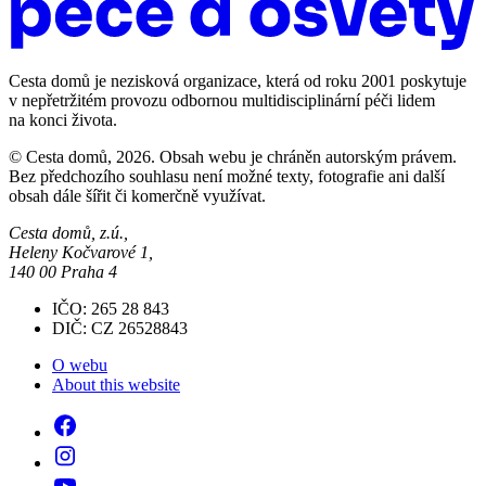
Cesta domů je nezisková organizace, která od roku 2001 poskytuje
v nepřetržitém provozu odbornou multidisciplinární péči lidem
na konci života.
© Cesta domů, 2026. Obsah webu je chráněn autorským právem.
Bez předchozího souhlasu není možné texty, fotografie ani další
obsah dále šířit či komerčně využívat.
Cesta domů, z.ú.,
Heleny Kočvarové 1,
140 00 Praha 4
IČO: 265 28 843
DIČ: CZ 26528843
O webu
About this website