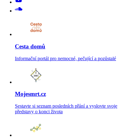
Cesta domů
Informační portál pro nemocné, pečující a pozůstalé
Mojesmrt.cz
Sestavte si seznam posledních přání a vyslovte svoje
představy o konci života