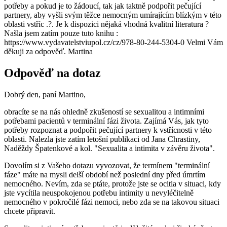
potřeby a pokud je to žádoucí, tak jak taktně podpořit pečující
partnery, aby vyšli svým těžce nemocným umírajícím blízkým v této
oblasti vstříc .?. Je k dispozici nějaká vhodná kvalitní literatura ?
Našla jsem zatím pouze tuto knihu :
https://www.vydavatelstviupol.cz/cz/978-80-244-5304-0 Velmi Vám
děkuji za odpověď. Martina
Odpověď na dotaz
Dobrý den, paní Martino,
obracíte se na nás ohledně zkušeností se sexualitou a intimními
potřebami pacientů v terminální fázi života. Zajímá Vás, jak tyto
potřeby rozpoznat a podpořit pečující partnery k vstřícnosti v této
oblasti. Nalezla jste zatím letošní publikaci od Jana Chrastiny,
Naděždy Špatenkové a kol. "Sexualita a intimita v závěru života".
Dovolím si z Vašeho dotazu vyvozovat, že termínem "terminální
fáze" máte na mysli delší období než poslední dny před úmrtím
nemocného. Nevím, zda se ptáte, protože jste se ocitla v situaci, kdy
jste vycítila neuspokojenou potřebu intimity u nevyléčitelně
nemocného v pokročilé fázi nemoci, nebo zda se na takovou situaci
chcete připravit.