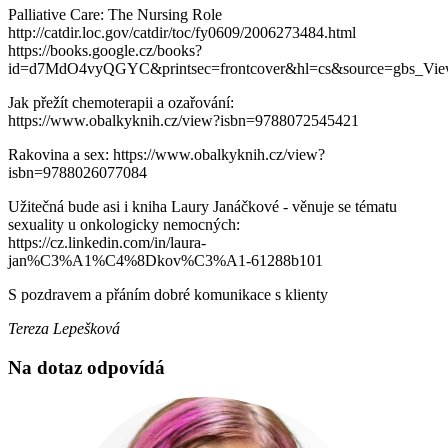
Palliative Care: The Nursing Role
http://catdir.loc.gov/catdir/toc/fy0609/2006273484.html
https://books.google.cz/books?
id=d7MdO4vyQGYC&printsec=frontcover&hl=cs&source=gbs_Vie
Jak přežít chemoterapii a ozařování:
https://www.obalkyknih.cz/view?isbn=9788072545421
Rakovina a sex: https://www.obalkyknih.cz/view?
isbn=9788026077084
Užitečná bude asi i kniha Laury Janáčkové - věnuje se tématu
sexuality u onkologicky nemocných:
https://cz.linkedin.com/in/laura-
jan%C3%A1%C4%8Dkov%C3%A1-61288b101
S pozdravem a přáním dobré komunikace s klienty
Tereza Lepešková
Na dotaz odpovídá