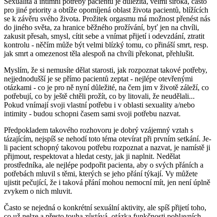
Sexualita a intimní potřeby pacientů je důležitá, velmi široká, často
pro jiné priority a obtíže opomíjená oblast života pacientů, blížících
se k závěru svého života. Prožitek orgasmu má možnost přenést nás
do jiného světa, za hranice běžného prožívání, byť jen na chvíli,
zakusit přesah, smysl, cítit sebe a vnímat přijetí i odevzdání, ztratit
kontrolu - něčím může být velmi blízký tomu, co přináší smrt, resp.
jak smrt a omezenost těla alespoň na chvíli překonat, přehlušit.
Myslím, že si nemusíte dělat starosti, jak rozpoznat takové potřeby,
nejjednodušší je se přímo pacientů zeptat - nejlépe otevřenými
otázkami - co je pro ně nyní důležité, na čem jim v životě záleží, co
potřebují, co by ještě chtěli prožít, co by litovali, že neudělali...
Pokud vnímají svoji vlastní potřebu i v oblasti sexuality a/nebo
intimity - budou schopni časem sami svoji potřebu nazvat.
Předpokladem takového rozhovoru je dobrý vzájemný vztah s
tázajícím, nejspíš se nehodí toto téma otevírat při prvním setkání. Je-
li pacient schopný takovou potřebu rozpoznat a nazvat, je namístě ji
přijmout, respektovat a hledat cesty, jak ji naplnit. Nedělat
prostředníka, ale nejlépe podpořit pacienta, aby o svých přáních a
potřebách mluvil s těmi, kterých se jeho přání týkají. Vy můžete
ujistit pečující, že i taková přání mohou nemocní mít, jen není úplně
zvykem o nich mluvit.
Často se nejedná o konkrétní sexuální aktivity, ale spíš přijetí toho,
co už nelze a přesto touha zůstává, otázka funkčnosti pohlavních