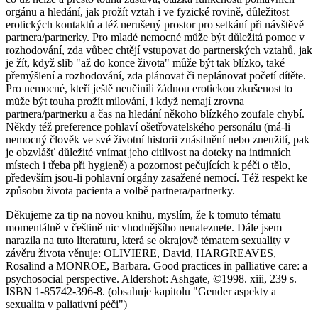
orgánu a hledání, jak prožít vztah i ve fyzické rovině, důležitost
erotických kontaktů a též nerušený prostor pro setkání při návštěvě
partnera/partnerky. Pro mladé nemocné může být důležitá pomoc v
rozhodování, zda vůbec chtějí vstupovat do partnerských vztahů, jak
je žít, když slib "až do konce života" může být tak blízko, také
přemýšlení a rozhodování, zda plánovat či neplánovat početí dítěte.
Pro nemocné, kteří ještě neučinili žádnou erotickou zkušenost to
může být touha prožít milování, i když nemají zrovna
partnera/partnerku a čas na hledání někoho blízkého zoufale chybí.
Někdy též preference pohlaví ošetřovatelského personálu (má-li
nemocný člověk ve své životní historii znásilnění nebo zneužití, pak
je obzvlášť důležité vnímat jeho citlivost na doteky na intimních
místech i třeba při hygieně) a pozornost pečujících k péči o tělo,
především jsou-li pohlavní orgány zasažené nemocí. Též respekt ke
způsobu života pacienta a volbě partnera/partnerky.
Děkujeme za tip na novou knihu, myslím, že k tomuto tématu
momentálně v češtině nic vhodnějšího nenaleznete. Dále jsem
narazila na tuto literaturu, která se okrajově tématem sexuality v
závěru života věnuje: OLIVIERE, David, HARGREAVES,
Rosalind a MONROE, Barbara. Good practices in palliative care: a
psychosocial perspective. Aldershot: Ashgate, ©1998. xiii, 239 s.
ISBN 1-85742-396-8. (obsahuje kapitolu "Gender aspekty a
sexualita v paliativní péči")