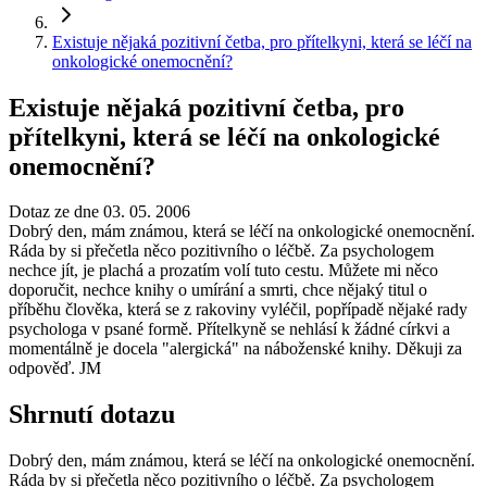
Existuje nějaká pozitivní četba, pro přítelkyni, která se léčí na
onkologické onemocnění?
Existuje nějaká pozitivní četba, pro
přítelkyni, která se léčí na onkologické
onemocnění?
Dotaz ze dne 03. 05. 2006
Dobrý den, mám známou, která se léčí na onkologické onemocnění.
Ráda by si přečetla něco pozitivního o léčbě. Za psychologem
nechce jít, je plachá a prozatím volí tuto cestu. Můžete mi něco
doporučit, nechce knihy o umírání a smrti, chce nějaký titul o
příběhu člověka, která se z rakoviny vyléčil, popřípadě nějaké rady
psychologa v psané formě. Přítelkyně se nehlásí k žádné církvi a
momentálně je docela "alergická" na náboženské knihy. Děkuji za
odpověď. JM
Shrnutí dotazu
Dobrý den, mám známou, která se léčí na onkologické onemocnění.
Ráda by si přečetla něco pozitivního o léčbě. Za psychologem