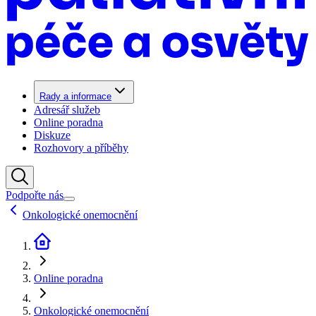
Rady a informace
Adresář služeb
Online poradna
Diskuze
Rozhovory a příběhy
Podpořte nás
Onkologické onemocnění
Online poradna
Onkologické onemocnění