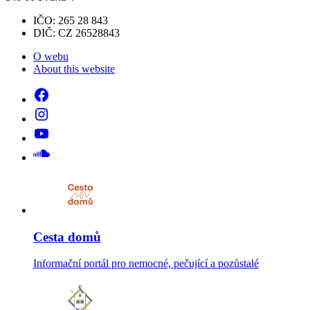
IČO: 265 28 843
DIČ: CZ 26528843
O webu
About this website
Cesta domů
Informační portál pro nemocné, pečující a pozůstalé