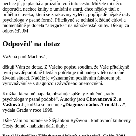
nechce jít, je plachá a prozatím volí tuto cestu. Můžete mi něco
doporučit, nechce knihy o umírání a smrti, chce nějaký titul o
příběhu člověka, která se z rakoviny vyléčil, popřípadě nějaké rady
psychologa v psané formě. Přítelkyně se nehlásí k žádné církvi a
momentálně je docela "alergická" na náboženské knihy. Děkuji za
odpověď. JM
Odpověď na dotaz
Vážená paní Machová,
děkuji Vám za dotaz. Z Vašeho popisu soudím, že Vaše přítelkyně
nyní pravděpodobně hledá a potřebuje mít naději v této náročné
životní situaci. Naděje je významným pozitivním faktorem při
vyrovnávání se s diagnózou závažného onemocnění.
Knížka, která mě napadá, obsahuje spíše ty zmíněné „rady
psychologa v psané podobě“. Autorky jsou
Chovancová Z. a
Vašková J
., knížka se jmenuje
„Diagnóza nádor. A co dál …“
,
vydala Grada v roce 1998.
Dále Vám po poradě se Štěpánkou Ryšavou - knihovnicí knihovny
Cesty domů - nabízím další tituly: