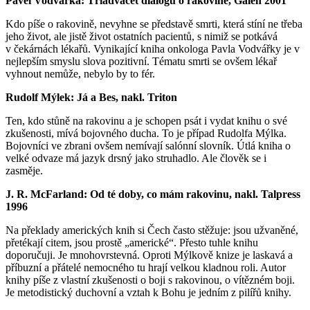
Pavel Vodvářka: Třiadvacet dialogů o rakovině, Galén 2001
Kdo píše o rakovině, nevyhne se představě smrti, která stíní ne třeba
jeho život, ale jistě život ostatních pacientů, s nimiž se potkává
v čekárnách lékařů. Vynikající kniha onkologa Pavla Vodvářky je v
nejlepším smyslu slova pozitivní. Tématu smrti se ovšem lékař
vyhnout nemůže, nebylo by to fér.
Rudolf Mýlek: Já a Bes, nakl. Triton
Ten, kdo stůně na rakovinu a je schopen psát i vydat knihu o své
zkušenosti, mívá bojovného ducha. To je případ Rudolfa Mýlka.
Bojovníci ve zbrani ovšem nemívají salónní slovník. Útlá kniha o
velké odvaze má jazyk drsný jako struhadlo. Ale člověk se i
zasměje.
J. R. McFarland: Od té doby, co mám rakovinu, nakl. Talpress
1996
Na překlady amerických knih si Čech často stěžuje: jsou užvaněné,
přetékají citem, jsou prostě „americké“. Přesto tuhle knihu
doporučuji. Je mnohovrstevná. Oproti Mýlkově knize je laskavá a
příbuzní a přátelé nemocného tu hrají velkou kladnou roli. Autor
knihy píše z vlastní zkušenosti o boji s rakovinou, o vítězném boji.
Je metodistický duchovní a vztah k Bohu je jedním z pilířů knihy.