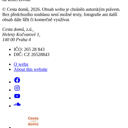
© Cesta domů, 2026. Obsah webu je chráněn autorským právem.
Bez předchozího souhlasu není možné texty, fotografie ani další
obsah dále šířit či komerčně využívat.
Cesta domů, z.ú.,
Heleny Kočvarové 1,
140 00 Praha 4
IČO: 265 28 843
DIČ: CZ 26528843
O webu
About this website