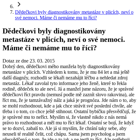
Dědečkovi byly diagnostikovány metastáze v plicích, neví o
své nemoci. Máme či nemáme mu to říci?
Dědečkovi byly diagnostikovány
metastáze v plicích, neví o své nemoci.
Máme či nemáme mu to říci?
Dotaz ze dne 23. 03. 2015
Dobrý den, dědečkovi mého manžela byly diagnostikovány
metastáze v plicích. Vzhledem k tomu, že je mu 84 let a má ještě
další diagnźy, rozhodli se lékaři nezahájit léčbu a nehledat zdroj
metastáz. Lékař zavolal tyto informace jeho ženě, které to řekla
rodině, dědeček to ale neví. Já a manžel jsme názoru, že je správné
dědečkovi říct pravdu (nemusí podle mě zaznít slovo rakovina), ale
říct mu, že je tamzávažný nálz a jaká je prognóza. Jde nám o to, aby
se mohl rozhodnout, kde a jak chce strávit své poslední chvíle, ale
třeba i o tom, co chce ještě stihnout. Ostatní bybičku přesvědčují, že
je správné mu to neříct. Myslím si, že vlastně nikdo z nás nemá
právo to rozhodnout a měl mu to říct lékař. Ostatní se bojí, že když
se to dozví, zabalí to. Ale já si myslím, že chrání taky sebe, aby
neuseli té realitě čelit, což chápu. Sama jsem psycholog a jsem
přesvědčená o tom, že jde o to jak a ne jestli to říct. Ale potřebuji