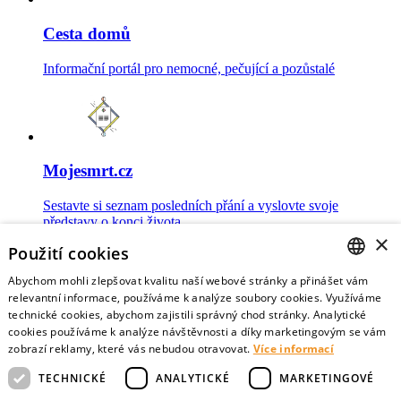
Cesta domů
Informační portál pro nemocné, pečující a pozůstalé
Mojesmrt.cz
Sestavte si seznam posledních přání a vyslovte svoje
představy o konci života
×
Použití cookies
Abychom mohli zlepšovat kvalitu naší webové stránky a přinášet vám
CZECH
relevantní informace, používáme k analýze soubory cookies. Využíváme
technické cookies, abychom zajistili správný chod stránky. Analytické
Data o umírání
ENGLISH
cookies používáme k analýze návštěvnosti a díky marketingovým se vám
zobrazí reklamy, které vás nebudou otravovat.
Více informací
Nejnovější data o postojích veřejnosti a zdravotníků k umírání
TECHNICKÉ
ANALYTICKÉ
MARKETINGOVÉ