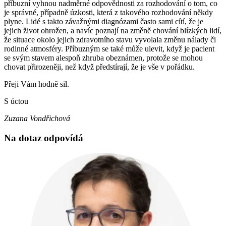
příbuzní vyhnou nadměrné odpovědnosti za rozhodování o tom, co
je správné, případně úzkosti, která z takového rozhodování někdy
plyne. Lidé s takto závažnými diagnózami často sami cítí, že je
jejich život ohrožen, a navíc poznají na změně chování blízkých lidí,
že situace okolo jejich zdravotního stavu vyvolala změnu nálady či
rodinné atmosféry. Příbuzným se také může ulevit, když je pacient
se svým stavem alespoň zhruba obeznámen, protože se mohou
chovat přirozeněji, než když předstírají, že je vše v pořádku.
Přeji Vám hodně sil.
S úctou
Zuzana Vondřichová
Na dotaz odpovídá