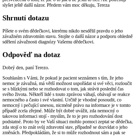
slyšet ještě další názor. Předem vám moc děkuju, Tereza
Shrnutí dotazu
Píšete o svém dědečkovi, kterému nikdo nesdělil pravdu o jeho
závažném zdravotním stavu. Stojíte o další názor a podporu ohledně
sdělení závažnosti diagnózy Vašemu dědečkovi.
Odpověď na dotaz
Dobrý den, paní Terezo.
Souhlasím s Vámi, že pokud je pacient seznámen s tím, že jeho
nemoc je závažná, má větší možnost uspořádat si své věci, rozloučit
se s blízkými nebo se rozhodovat o tom, jak strávit poslední čas
svého života. Někteří lidé s touto zprávou váhají, obávají se reakce
nemocného a často i své vlastní. Určitě je vhodné posoudit, co
nemocný i pečující unesou, nicméně právo na informace je v tomto
případě zcela zřejmé. Může být dobré uvážit, zda nemocný o
takovou informaci stojí - myslím, že to je pro rozhodování dost
podstatné. Proto by ve Vaší situaci mohlo pomoci zeptat se dědečka,
zda stojí o to znát svůj zdravotní stav, případně se dozvídat o jeho
změnách. Předpokládám, že si to může rozhodnout sám a pak se