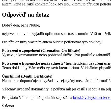
autem. Ptáte se, jaké konkrétní doklady jsou k tomuto převozu potřeba
Odpověď na dotaz
Dobrý den, pane Nutile,
nejprve mi dovolte vyjádřit upřímnou soustrast s úmrtím Vaší manželk
Pro převoz urny vlastním autem budete potřebovat tyto doklady:
Potvrzení o zpopelnění (Cremation Certificate)
Vystavuje krematorium nebo pohřební služba. Pro použití v zahraničí
Potvrzení o hygienické nezávadnosti / hermetickém uzavření urny 
Tento doklad by Vám mělo vystavit krematorium. V ideálním případě př
Úmrtní list (Death Certificate)
Na matrice doporučujeme vyžádat
vícejazyčný mezinárodní formulář
.
Všechny uvedené dokumenty je potřeba mít při cestě s sebou a na pří
Pro jistotu Vám doporučuji obrátit se ještě na
britské velvyslanectví v
S úctou