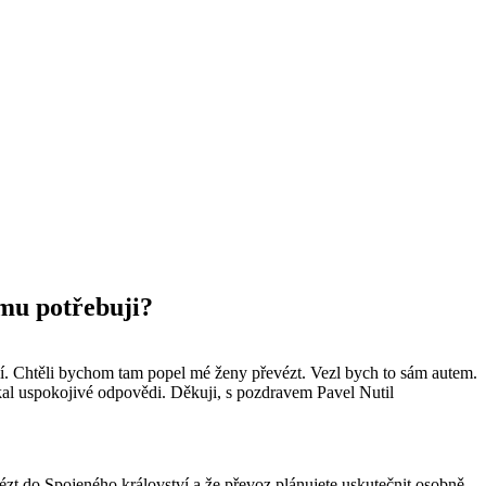
omu potřebuji?
ví. Chtěli bychom tam popel mé ženy převézt. Vezl bych to sám autem.
očkal uspokojivé odpovědi. Děkuji, s pozdravem Pavel Nutil
ézt do Spojeného království a že převoz plánujete uskutečnit osobně