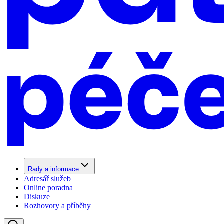
Rady a informace
Adresář služeb
Online poradna
Diskuze
Rozhovory a příběhy