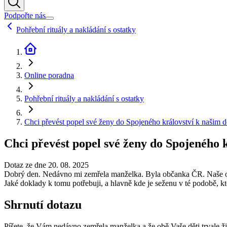
Podpořte nás
Pohřební rituály a nakládání s ostatky
Online poradna
Pohřební rituály a nakládání s ostatky
Chci převést popel své ženy do Spojeného království k našim d
Chci převést popel své ženy do Spojeného 
Dotaz ze dne 20. 08. 2025
Dobrý den. Nedávno mi zemřela manželka. Byla občanka ČR. Naše obě d
Jaké doklady k tomu potřebuji, a hlavně kde je seženu v té podobě, kt
Shrnutí dotazu
Píšete, že Vám nedávno zemřela manželka a že obě Vaše děti trvale ži