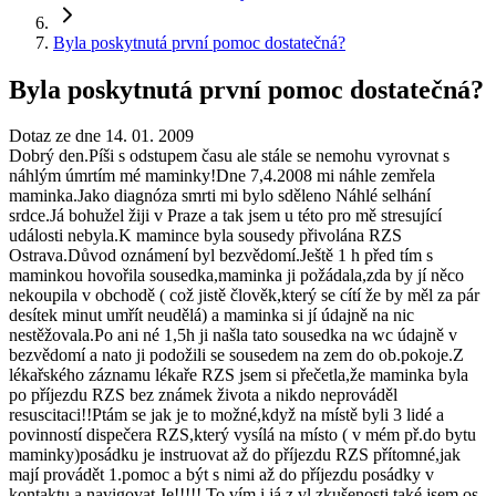
Byla poskytnutá první pomoc dostatečná?
Byla poskytnutá první pomoc dostatečná?
Dotaz ze dne 14. 01. 2009
Dobrý den.Píši s odstupem času ale stále se nemohu vyrovnat s
náhlým úmrtím mé maminky!Dne 7,4.2008 mi náhle zemřela
maminka.Jako diagnóza smrti mi bylo sděleno Náhlé selhání
srdce.Já bohužel žiji v Praze a tak jsem u této pro mě stresující
události nebyla.K mamince byla sousedy přivolána RZS
Ostrava.Důvod oznámení byl bezvědomí.Ještě 1 h před tím s
maminkou hovořila sousedka,maminka ji požádala,zda by jí něco
nekoupila v obchodě ( což jistě člověk,který se cítí že by měl za pár
desítek minut umřít neudělá) a maminka si jí údajně na nic
nestěžovala.Po ani né 1,5h ji našla tato sousedka na wc údajně v
bezvědomí a nato ji podožili se sousedem na zem do ob.pokoje.Z
lékařského záznamu lékaře RZS jsem si přečetla,že maminka byla
po příjezdu RZS bez známek života a nikdo neprováděl
resuscitaci!!Ptám se jak je to možné,když na místě byli 3 lidé a
povinností dispečera RZS,který vysílá na místo ( v mém př.do bytu
maminky)posádku je instruovat až do příjezdu RZS přítomné,jak
mají provádět 1.pomoc a být s nimi až do příjezdu posádky v
kontaktu a navigovat Je!!!!! To vím i já z vl.zkušenosti,také jsem os.