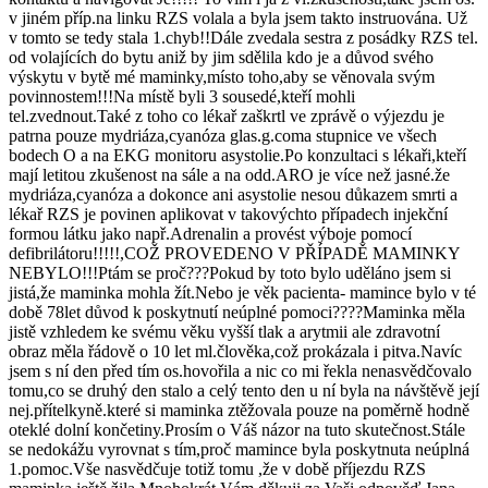
v jiném příp.na linku RZS volala a byla jsem takto instruována. Už
v tomto se tedy stala 1.chyb!!Dále zvedala sestra z posádky RZS tel.
od volajících do bytu aniž by jim sdělila kdo je a důvod svého
výskytu v bytě mé maminky,místo toho,aby se věnovala svým
povinnostem!!!Na místě byli 3 sousedé,kteří mohli
tel.zvednout.Také z toho co lékař zaškrtl ve zprávě o výjezdu je
patrna pouze mydriáza,cyanóza glas.g.coma stupnice ve všech
bodech O a na EKG monitoru asystolie.Po konzultaci s lékaři,kteří
mají letitou zkušenost na sále a na odd.ARO je více než jasné.že
mydriáza,cyanóza a dokonce ani asystolie nesou důkazem smrti a
lékař RZS je povinen aplikovat v takovýchto případech injekční
formou látku jako např.Adrenalin a provést výboje pomocí
defibrilátoru!!!!!,COŽ PROVEDENO V PŘÍPADĚ MAMINKY
NEBYLO!!!Ptám se proč???Pokud by toto bylo uděláno jsem si
jistá,že maminka mohla žít.Nebo je věk pacienta- mamince bylo v té
době 78let důvod k poskytnutí neúplné pomoci????Maminka měla
jistě vzhledem ke svému věku vyšší tlak a arytmii ale zdravotní
obraz měla řádově o 10 let ml.člověka,což prokázala i pitva.Navíc
jsem s ní den před tím os.hovořila a nic co mi řekla nenasvědčovalo
tomu,co se druhý den stalo a celý tento den u ní byla na návštěvě její
nej.přítelkyně.které si maminka ztěžovala pouze na poměrně hodně
oteklé dolní končetiny.Prosím o Váš názor na tuto skutečnost.Stále
se nedokážu vyrovnat s tím,proč mamince byla poskytnuta neúplná
1.pomoc.Vše nasvědčuje totiž tomu ,že v době příjezdu RZS