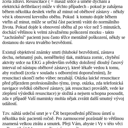
zcela zdraví. Resuscitace ( = masáž srdce a umělé dýchání a
elektrická defibrilace) může v těchto případech - pokud je zahájena
během několika desítek vteřin až minut od oběhové zástavy - někdy
vést k obnovení krevního oběhu. Pokud k tomuto dojde během
vteřin až minut, může se určitá část pacientů vrátit do normálního
života. Pokud dojde k obnovení oběhu až po více než 5 minutách,
dochází většinou k velmi závažnému poškození mozku - takto
"zachránění" pacienti jsou často těžce mentálně poškození, někdy se
dostanou do stavu trvalého bezvědomí.
Existují objektivní známky smrti (hluboké bezvědomí, zástava
dechu, nehmatný puls, neměřitelný tlak, midriaza zornic, chybění
aktvity srdce na EKG a především svědky doložený dlouhý časový
interval od nástupu oběhové zástavy), které lékaře vedou k tomu,
aby rozhodl (zcela v souladu s odbornými doporučeními), že
resuscitaci ukončí nebo vůbec nezahájí. Otázka laické resuscitace
před příjezdem profesionálního týmu, (resp. otázka, zda telefonická
navigace svědků oběhové zástavy, jak resuscitaci provádět, vede ke
zlepšení výsledků resuscitace) je složitá a nejsem schopna posoudit,
zda v případě Vaší maminky mohla nějak zvrátit další smutný vývoj
událostí.
Tzv. náhlá srdeční smrt je v ČR bezprostřední příčinou úmrtí u
několika tisíc pacientů ročně. Pro zarmoucené pozůstalé to většinou
znamená velkou ztrátu a smutek. Přeji Vám, abyste i Vy v této věci