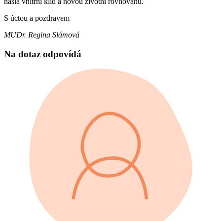
našla vnitřní klid a novou životní rovnováhu.
S úctou a pozdravem
MUDr. Regina Slámová
Na dotaz odpovídá