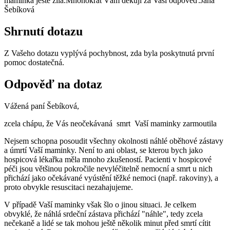
maminka ještě žila.Mnohokrát Vám děkuji za Vaši odpověď.Jana
Šebíková
Shrnutí dotazu
Z Vašeho dotazu vyplývá pochybnost, zda byla poskytnutá první
pomoc dostatečná.
Odpověď na dotaz
Vážená paní Šebíková,
zcela chápu, že Vás neočekávaná smrt Vaší maminky zarmoutila
Nejsem schopna posoudit všechny okolnosti náhlé oběhové zástavy
a úmrtí Vaší maminky. Není to ani oblast, se kterou bych jako
hospicová lékařka měla mnoho zkušeností. Pacienti v hospicové
péči jsou většinou pokročile nevyléčitelně nemocní a smrt u nich
přichází jako očekávané vyústění těžké nemoci (např. rakoviny), a
proto obvykle resuscitaci nezahajujeme.
V případě Vaší maminky však šlo o jinou situaci. Je celkem
obvyklé, že náhlá srdeční zástava přichází "náhle", tedy zcela
nečekaně a lidé se tak mohou ještě několik minut před smrtí cítit