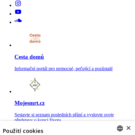
Cesta domů
Informační portál pro nemocné, pečující a pozůstalé
Mojesmrt.cz
Sestavte si seznam posledních přání a vyslovte svoje
představy o konci života
×
Použití cookies