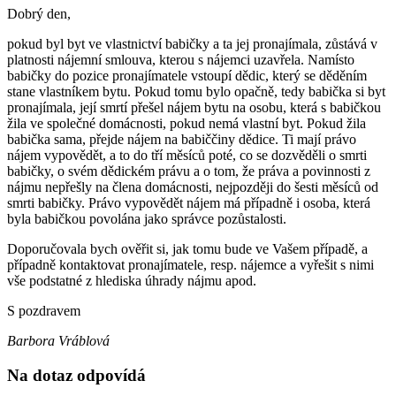
Dobrý den,
pokud byl byt ve vlastnictví babičky a ta jej pronajímala, zůstává v
platnosti nájemní smlouva, kterou s nájemci uzavřela. Namísto
babičky do pozice pronajímatele vstoupí dědic, který se děděním
stane vlastníkem bytu. Pokud tomu bylo opačně, tedy babička si byt
pronajímala, její smrtí přešel nájem bytu na osobu, která s babičkou
žila ve společné domácnosti, pokud nemá vlastní byt. Pokud žila
babička sama, přejde nájem na babiččiny dědice. Ti mají právo
nájem vypovědět, a to do tří měsíců poté, co se dozvěděli o smrti
babičky, o svém dědickém právu a o tom, že práva a povinnosti z
nájmu nepřešly na člena domácnosti, nejpozději do šesti měsíců od
smrti babičky. Právo vypovědět nájem má případně i osoba, která
byla babičkou povolána jako správce pozůstalosti.
Doporučovala bych ověřit si, jak tomu bude ve Vašem případě, a
případně kontaktovat pronajímatele, resp. nájemce a vyřešit s nimi
vše podstatné z hlediska úhrady nájmu apod.
S pozdravem
Barbora Vráblová
Na dotaz odpovídá