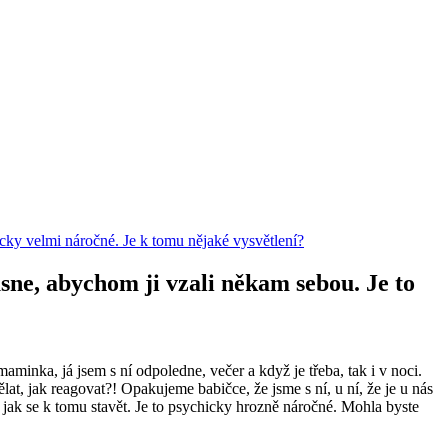
cky velmi náročné. Je k tomu nějaké vysvětlení?
sne, abychom ji vzali někam sebou. Je to
inka, já jsem s ní odpoledne, večer a když je třeba, tak i v noci.
lat, jak reagovat?! Opakujeme babičce, že jsme s ní, u ní, že je u nás
a jak se k tomu stavět. Je to psychicky hrozně náročné. Mohla byste