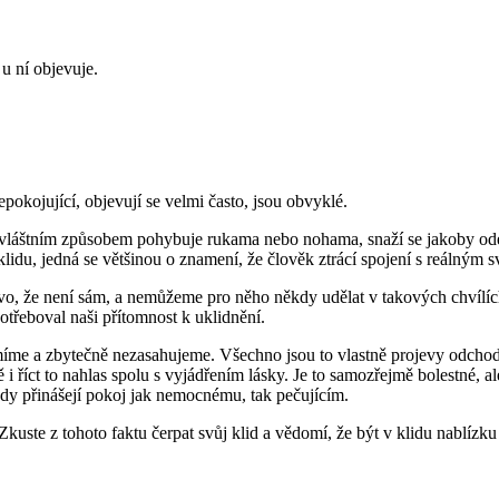
u ní objevuje.
epokojující, objevují se velmi často, jsou obvyklé.
 zvláštním způsobem pohybuje rukama nebo nohama, snaží se jakoby odej
lidu, jedná se většinou o znamení, že člověk ztrácí spojení s reálným sv
 že není sám, a nemůžeme pro něho někdy udělat v takových chvílích n
potřeboval naši přítomnost k uklidnění.
umíme a zbytečně nezasahujeme. Všechno jsou to vlastně projevy odchod
říct to nahlas spolu s vyjádřením lásky. Je to samozřejmě bolestné, ale ča
kdy přinášejí pokoj jak nemocnému, tak pečujícím.
. Zkuste z tohoto faktu čerpat svůj klid a vědomí, že být v klidu nablíz