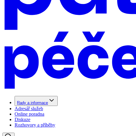
Rady a informace
Adresář služeb
Online poradna
Diskuze
Rozhovory a příběhy