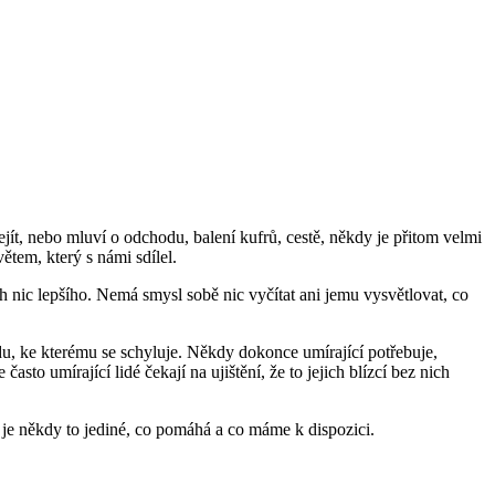
ít, nebo mluví o odchodu, balení kufrů, cestě, někdy je přitom velmi
ětem, který s námi sdílel.
ic lepšího. Nemá smysl sobě nic vyčítat ani jemu vysvětlovat, co
u, ke kterému se schyluje. Někdy dokonce umírající potřebuje,
sto umírající lidé čekají na ujištění, že to jejich blízcí bez nich
ku je někdy to jediné, co pomáhá a co máme k dispozici.