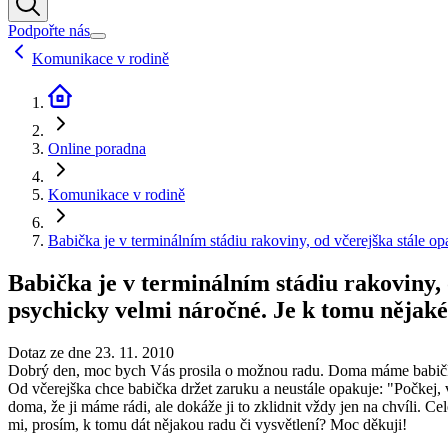
Podpořte nás
Komunikace v rodině
Online poradna
Komunikace v rodině
Babička je v terminálním stádiu rakoviny, od včerejška stále 
Babička je v terminálním stádiu rakoviny,
psychicky velmi náročné. Je k tomu nějaké
Dotaz ze dne 23. 11. 2010
Dobrý den, moc bych Vás prosila o možnou radu. Doma máme babičku, b
Od včerejška chce babička držet zaruku a neustále opakuje: "Počkej, ve
doma, že ji máme rádi, ale dokáže ji to zklidnit vždy jen na chvíli. 
mi, prosím, k tomu dát nějakou radu či vysvětlení? Moc děkuji!