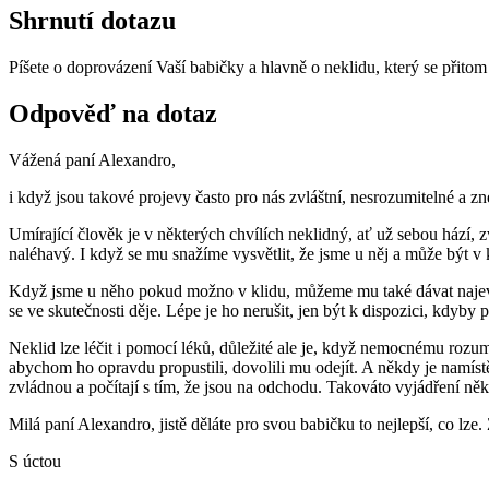
Shrnutí dotazu
Píšete o doprovázení Vaší babičky a hlavně o neklidu, který se přitom 
Odpověď na dotaz
Vážená paní Alexandro,
i když jsou takové projevy často pro nás zvláštní, nesrozumitelné a zn
Umírající člověk je v některých chvílích neklidný, ať už sebou hází,
naléhavý. I když se mu snažíme vysvětlit, že jsme u něj a může být v k
Když jsme u něho pokud možno v klidu, můžeme mu také dávat najevo,
se ve skutečnosti děje. Lépe je ho nerušit, jen být k dispozici, kdyby 
Neklid lze léčit i pomocí léků, důležité ale je, když nemocnému roz
abychom ho opravdu propustili, dovolili mu odejít. A někdy je namístě i 
zvládnou a počítají s tím, že jsou na odchodu. Takováto vyjádření ně
Milá paní Alexandro, jistě děláte pro svou babičku to nejlepší, co lze
S úctou