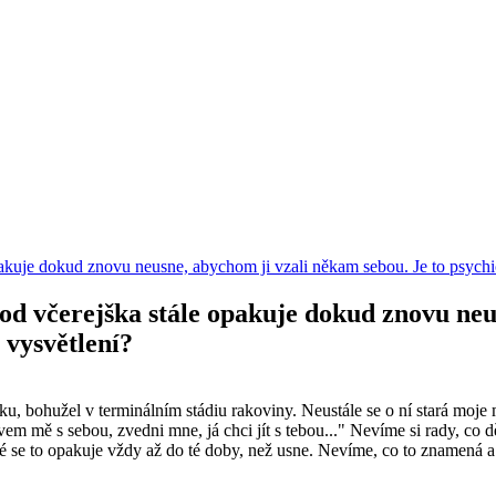
opakuje dokud znovu neusne, abychom ji vzali někam sebou. Je to psychi
 od včerejška stále opakuje dokud znovu neu
 vysvětlení?
ohužel v terminálním stádiu rakoviny. Neustále se o ní stará moje mam
m mě s sebou, zvedni mne, já chci jít s tebou..." Nevíme si rady, co dě
Celé se to opakuje vždy až do té doby, než usne. Nevíme, co to znamená 