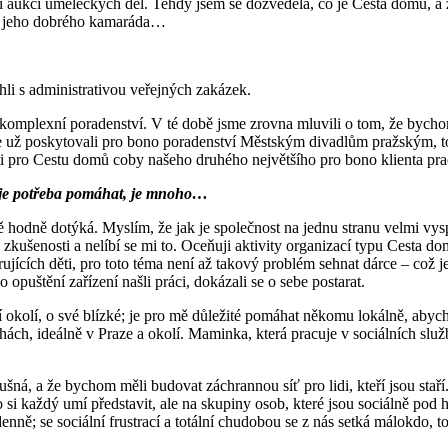
ní aukci uměleckých děl. Tehdy jsem se dozvěděla, co je Cesta domů, a 
na jeho dobrého kamaráda…
li s administrativou veřejných zakázek.
 komplexní poradenství. V té době jsme zrovna mluvili o tom, že bycho
ě jsme už poskytovali pro bono poradenství Městským divadlům pražský
eni pro Cestu domů coby našeho druhého největšího pro bono klienta pra
e je potřeba pomáhat, je mnoho…
ně hodně dotýká. Myslím, že jak je společnost na jednu stranu velmi vy
 zkušenosti a nelíbí se mi to. Oceňuji aktivity organizací typu Cesta d
rujících děti, pro toto téma není až takový problém sehnat dárce – což 
opuštění zařízení našli práci, dokázali se o sebe postarat.
žší okolí, o své blízké; je pro mě důležité pomáhat někomu lokálně, abyc
ch, ideálně v Praze a okolí. Maminka, která pracuje v sociálních služ
lušná, a že bychom měli budovat záchrannou síť pro lidi, kteří jsou staří.
 to si každý umí představit, ale na skupiny osob, které jsou sociálně pod
nně; se sociální frustrací a totální chudobou se z nás setká málokdo, t