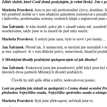
Záběr služeb, které Cestě domů poskytujete, je velmi široký. Jste v
Markéta Pravdová
: Jsou to pro nás profesionální výzvy, doufáme,
být poměrně složité se v tom nějakým způsobem zorientovat a poradit.
i daňového, problematika ochrany osobních údajů a registrovali jsme
Jan Šafránek
: Je toho hodně, práce jde v zásadě mimo mě, soustředí
nesetkáváme, takže jsme se to museli do jisté míry naučit.
Markéta Pravdová
: A nebyli jsme sami, bylo to nové i pro banky…
Jan Šafránek
: Přesně tak. S institucemi, se kterými jste normálně v
je moc zajímavé. Je v tom dědické právo, nemovitosti, finanční produk
S Městskými divadly pražskými spolupracujete už jak dlouho?
Jan Šafránek
: Poskytoval jsem jim poradenství, ještě když jsem byl 
hlavních dvou partnerů Městských divadel pražských.
Člověk by měl spíše dělat a mlčet, nedevalvovat pomoc.
Loni na podzim jste získali za spolupráci s Cestou domů ocenění P
předsedou Nejvyššího soudu, Nejvyššího správního soudu a zástupc
Markéta Pravdová
: Byli jsme překvapení, nečekali jsme to.