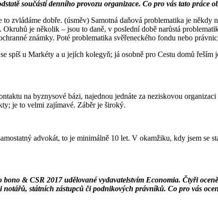
 podstatě součástí denního provozu organizace. Co pro vás tato práce o
 že to zvládáme dobře. (úsměv) Samotná daňová problematika je někdy ne
 Okruhů je několik – jsou to daně, v poslední době narůstá problematik
 ochranné známky. Poté problematika svěřeneckého fondu nebo právnické
 se spíš u Markéty a u jejích kolegyň; já osobně pro Cestu domů řeším 
 kontaktu na byznysové bázi, najednou jednáte za neziskovou organizaci a
ty; je to velmi zajímavé. Záběr je široký.
samostatný advokát, to je minimálně 10 let. V okamžiku, kdy jsem se stal
ro bono & CSR 2017 udělované vydavatelstvím Economia. Čtyři oceněné
i notářů, státních zástupců či podnikových právníků. Co pro vás oc