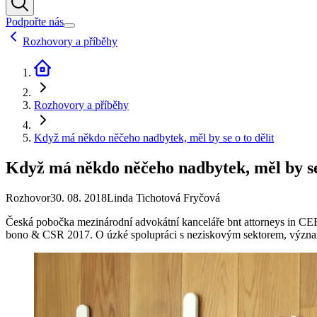
Podpořte nás
Rozhovory a příběhy
Rozhovory a příběhy
Když má někdo něčeho nadbytek, měl by se o to dělit
Když má někdo něčeho nadbytek, měl by se 
Rozhovor
30. 08. 2018
Linda Tichotová Fryčová
Česká pobočka mezinárodní advokátní kanceláře bnt attorneys in CEE 
bono & CSR 2017. O úzké spolupráci s neziskovým sektorem, významu d