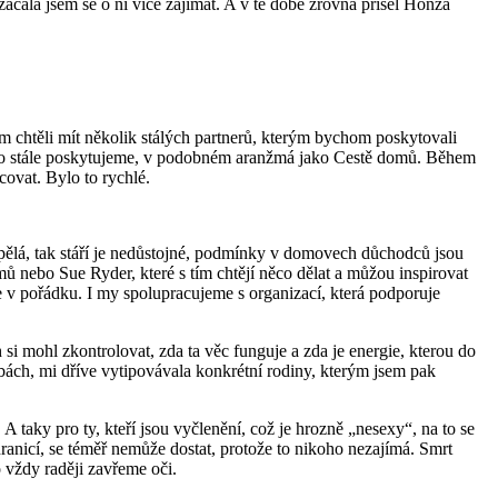
začala jsem se o ni více zajímat. A v té době zrovna přišel Honza
m chtěli mít několik stálých partnerů, kterým bychom poskytovali
m, to stále poskytujeme, v podobném aranžmá jako Cestě domů. Během
covat. Bylo to rychlé.
spělá, tak stáří je nedůstojné, podmínky v domovech důchodců jsou
omů nebo Sue Ryder, které s tím chtějí něco dělat a můžou inspirovat
je v pořádku. I my spolupracujeme s organizací, která podporuje
h si mohl zkontrolovat, zda ta věc funguje a zda je energie, kterou do
bách, mi dříve vytipovávala konkrétní rodiny, kterým jsem pak
 A taky pro ty, kteří jsou vyčlenění, což je hrozně „nesexy“, na to se
 hranicí, se téměř nemůže dostat, protože to nikoho nezajímá. Smrt
o vždy raději zavřeme oči.