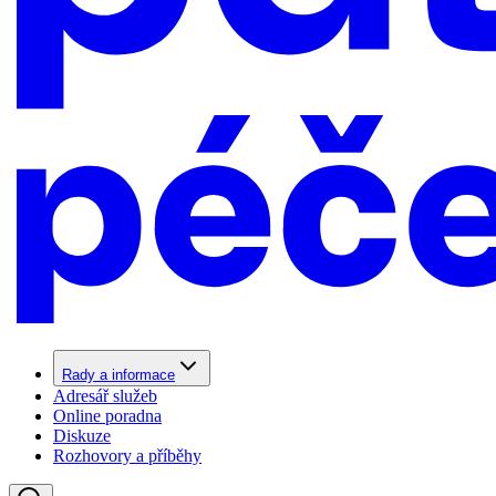
Rady a informace
Adresář služeb
Online poradna
Diskuze
Rozhovory a příběhy