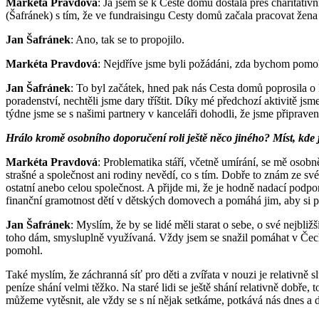
Markéta Pravdová
: Já jsem se k Cestě domů dostala přes charitativ
(Šafránek) s tím, že ve fundraisingu Cesty domů začala pracovat že
Jan Šafránek
: Ano, tak se to propojilo.
Markéta Pravdová
: Nejdříve jsme byli požádáni, zda bychom pomoh
Jan Šafránek
: To byl začátek, hned pak nás Cesta domů poprosila o
poradenství, nechtěli jsme dary tříštit. Díky mé předchozí aktivit
týdne jsme se s našimi partnery v kanceláři dohodli, že jsme připrav
Hrálo kromě osobního doporučení roli ještě něco jiného? Míst, kd
Markéta Pravdová
: Problematika stáří, včetně umírání, se mě osob
strašné a společnost ani rodiny nevědí, co s tím. Dobře to znám ze své
ostatní anebo celou společnost. A přijde mi, že je hodně nadací podpo
finanční gramotnost dětí v dětských domovech a pomáhá jim, aby si po 
Jan Šafránek
: Myslím, že by se lidé měli starat o sebe, o své nejbli
toho dám, smysluplně využívaná. Vždy jsem se snažil pomáhat v Čechá
pomohl.
Také myslím, že záchranná síť pro děti a zvířata v nouzi je relativně s
peníze shání velmi těžko. Na staré lidi se ještě shání relativně dobře,
můžeme vytěsnit, ale vždy se s ní nějak setkáme, potkává nás dnes a de