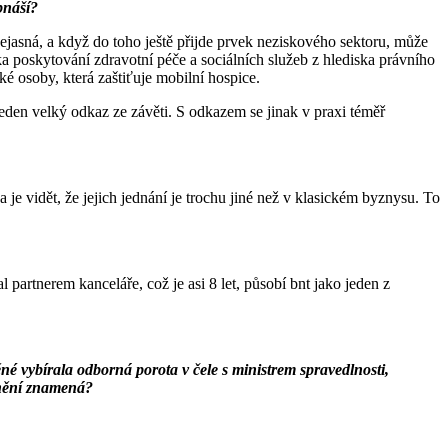
bnáší?
jasná, a když do toho ještě přijde prvek neziskového sektoru, může
a poskytování zdravotní péče a sociálních služeb z hlediska právního
 osoby, která zaštiťuje mobilní hospice.
jeden velký odkaz ze závěti. S odkazem se jinak v praxi téměř
 je vidět, že jejich jednání je trochu jiné než v klasickém byznysu. To
 partnerem kanceláře, což je asi 8 let, působí bnt jako jeden z
 vybírala odborná porota v čele s ministrem spravedlnosti,
enění znamená?