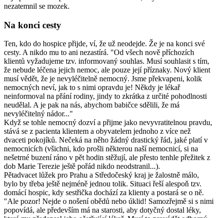
nezatemnil se mozek.
Na konci cesty
Ten, kdo do hospice přijde, ví, že už neodejde. Že je na konci své
cesty. A nikdo mu to ani nezastírá. "Od všech nově příchozích
klientů vyžadujeme tzv. informovaný souhlas. Musí souhlasit s tím,
že nebude léčena jejich nemoc, ale pouze její příznaky. Nový klient
musí vědět, že je nevyléčitelně nemocný. Jsme překvapeni, kolik
nemocných neví, jak to s nimi opravdu je! Někdy je lékař
neinformoval na přání rodiny, jindy to zkrátka z určité pohodlnosti
neudělal. A je pak na nás, abychom babičce sdělili, že má
nevyléčitelný nádor..."
Když se tohle nemocný dozví a přijme jako nevyvratitelnou pravdu,
stává se z pacienta klientem a obyvatelem jednoho z více než
dvaceti pokojíků. Nečeká na něho žádný drastický řád, jaké platí v
nemocnicích (všichni, kdo prošli některou naší nemocnicí, si na
nešetrné buzení ráno v pět hodin stěžují, ale přesto tenhle přežitek z
dob Marie Terezie ještě pořád nikdo neodstranil...).
Pětadvacet lůžek pro Prahu a Středočeský kraj je žalostně málo,
bylo by třeba ještě nejméně jednou tolik. Situaci řeší alespoň tzv.
domácí hospic, kdy sestřička dochází za klienty a postará se o ně.
"Ale pozor! Nejde o nošení obědů nebo úklid! Samozřejmě si s nimi
popovídá, ale především má na starosti, aby dotyčný dostal léky,