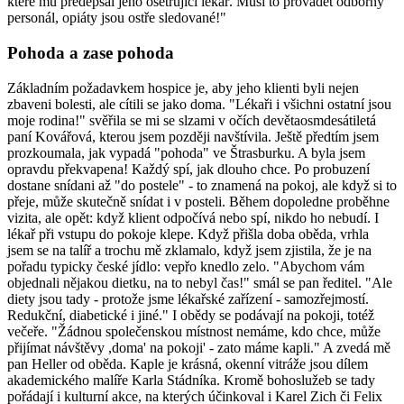
které mu předepsal jeho ošetřující lékař. Musí to provádět odborný
personál, opiáty jsou ostře sledované!"
Pohoda a zase pohoda
Základním požadavkem hospice je, aby jeho klienti byli nejen
zbaveni bolesti, ale cítili se jako doma. "Lékaři i všichni ostatní jsou
moje rodina!" svěřila se mi se slzami v očích devětaosmdesátiletá
paní Kovářová, kterou jsem později navštívila. Ještě předtím jsem
prozkoumala, jak vypadá "pohoda" ve Štrasburku. A byla jsem
opravdu překvapena! Každý spí, jak dlouho chce. Po probuzení
dostane snídani až "do postele" - to znamená na pokoj, ale když si to
přeje, může skutečně snídat i v posteli. Během dopoledne proběhne
vizita, ale opět: když klient odpočívá nebo spí, nikdo ho nebudí. I
lékař při vstupu do pokoje klepe. Když přišla doba oběda, vrhla
jsem se na talíř a trochu mě zklamalo, když jsem zjistila, že je na
pořadu typicky české jídlo: vepřo knedlo zelo. "Abychom vám
objednali nějakou dietku, na to nebyl čas!" smál se pan ředitel. "Ale
diety jsou tady - protože jsme lékařské zařízení - samozřejmostí.
Redukční, diabetické i jiné." I obědy se podávají na pokoji, totéž
večeře. "Žádnou společenskou místnost nemáme, kdo chce, může
přijímat návštěvy ,doma' na pokoji' - zato máme kapli." A zvedá mě
pan Heller od oběda. Kaple je krásná, okenní vitráže jsou dílem
akademického malíře Karla Stádníka. Kromě bohoslužeb se tady
pořádají i kulturní akce, na kterých účinkoval i Karel Zich či Felix