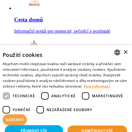
Cesta domů
Informační portál pro nemocné, pečující a pozůstalé
×
Použití cookies
Abychom mohli zlepšovat kvalitu naší webové stránky a přinášet vám
Mojesmrt.cz
CZECH
relevantní informace, používáme k analýze soubory cookies. Využíváme
technické cookies, abychom zajistili správný chod stránky. Analytické
Sestavte si seznam posledních přání a vyslovte svoje
ENGLISH
cookies používáme k analýze návštěvnosti a díky marketingovým se vám
představy o konci života
zobrazí reklamy, které vás nebudou otravovat.
Více informací
TECHNICKÉ
ANALYTICKÉ
MARKETINGOVÉ
FUNKČNÍ
NEZAŘAZENÉ SOUBORY
Data o umírání
NASTAVIT
Nejnovější data o postojích veřejnosti a zdravotníků k umírání
PŘIJMOUT VŠE
ODMÍTNOUT VŠE