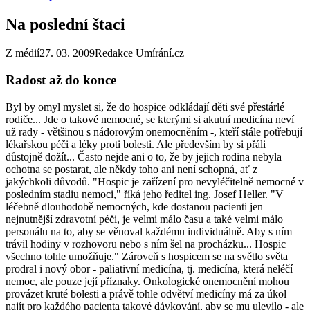
Na poslední štaci
Z médií
27. 03. 2009
Redakce Umírání.cz
Radost až do konce
Byl by omyl myslet si, že do hospice odkládají děti své přestárlé
rodiče... Jde o takové nemocné, se kterými si akutní medicína neví
už rady - většinou s nádorovým onemocněním -, kteří stále potřebují
lékařskou péči a léky proti bolesti. Ale především by si přáli
důstojně dožít... Často nejde ani o to, že by jejich rodina nebyla
ochotna se postarat, ale někdy toho ani není schopná, ať z
jakýchkoli důvodů. "Hospic je zařízení pro nevyléčitelně nemocné v
posledním stadiu nemoci," říká jeho ředitel ing. Josef Heller. "V
léčebně dlouhodobě nemocných, kde dostanou pacienti jen
nejnutnější zdravotní péči, je velmi málo času a také velmi málo
personálu na to, aby se věnoval každému individuálně. Aby s ním
trávil hodiny v rozhovoru nebo s ním šel na procházku... Hospic
všechno tohle umožňuje." Zároveň s hospicem se na světlo světa
prodral i nový obor - paliativní medicína, tj. medicína, která neléčí
nemoc, ale pouze její příznaky. Onkologické onemocnění mohou
provázet kruté bolesti a právě tohle odvětví medicíny má za úkol
najít pro každého pacienta takové dávkování, aby se mu ulevilo - ale