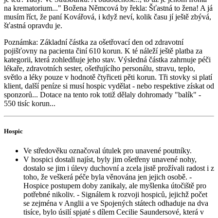
na krematorium..." Božena Němcová by řekla: Šťastná to žena! A já
musím říct, že paní Kovářová, i když neví, kolik času jí ještě zbývá,
šťastná opravdu je.
Poznámka: Základní částka za ošetřovací den od zdravotní
pojišťovny na pacienta činí 610 korun. K té náleží ještě platba za
kategorii, která zohledňuje jeho stav. Výsledná částka zahrnuje péči
lékaře, zdravotních sester, ošetřujícího personálu, stravu, teplo,
světlo a léky pouze v hodnotě čtyřiceti pěti korun. Tři stovky si platí
klient, další peníze si musí hospic vydělat - nebo respektive získat od
sponzorů... Dotace na tento rok totiž dělaly dohromady "balík" -
550 tisíc korun...
Hospic
Ve středověku označoval útulek pro unavené poutníky.
V hospici dostali najíst, byly jim ošetřeny unavené nohy,
dostalo se jim i úlevy duchovní a zcela jistě prožívali radost i z
toho, že veškerá péče byla věnována jen jejich osobě. -
Hospice postupem doby zanikaly, ale myšlenka útočiště pro
potřebné nikoliv. - Signálem k rozvoji hospiců, jejichž počet
se zejména v Anglii a ve Spojených státech odhaduje na dva
tisíce, bylo úsilí spjaté s dílem Cecilie Saundersové, která v