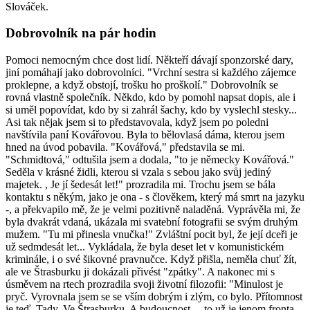
Slováček.
Dobrovolník na pár hodin
Pomoci nemocným chce dost lidí. Někteří dávají sponzorské dary,
jiní pomáhají jako dobrovolníci. "Vrchní sestra si každého zájemce
proklepne, a když obstojí, trošku ho proškolí." Dobrovolník se
rovná vlastně společník. Někdo, kdo by pomohl napsat dopis, ale i
si uměl popovídat, kdo by si zahrál šachy, kdo by vyslechl stesky...
Asi tak nějak jsem si to představovala, když jsem po poledni
navštívila paní Kovářovou. Byla to bělovlasá dáma, kterou jsem
hned na úvod pobavila. "Kovářová," představila se mi.
"Schmidtová," odtušila jsem a dodala, "to je německy Kovářová."
Seděla v krásné židli, kterou si vzala s sebou jako svůj jediný
majetek. , Je jí šedesát let!" prozradila mi. Trochu jsem se bála
kontaktu s někým, jako je ona - s člověkem, který má smrt na jazyku
-, a překvapilo mě, že je velmi pozitivně naladěná. Vyprávěla mi, že
byla dvakrát vdaná, ukázala mi svatební fotografii se svým druhým
mužem. "Tu mi přinesla vnučka!" Zvláštní pocit byl, že její dceři je
už sedmdesát let... Vykládala, že byla deset let v komunistickém
kriminále, i o své šikovné pravnučce. Když přišla, neměla chuť žít,
ale ve Štrasburku ji dokázali přivést "zpátky". A nakonec mi s
úsměvem na rtech prozradila svoji životní filozofii: "Minulost je
pryč. Vyrovnala jsem se se vším dobrým i zlým, co bylo. Přítomnost
je teď. Tady. Ve Štrasburku. A budoucnost..., to už je jenom fronta