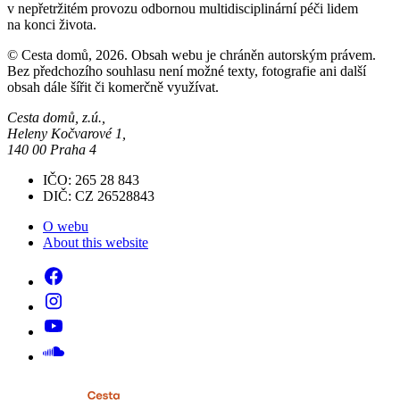
v nepřetržitém provozu odbornou multidisciplinární péči lidem
na konci života.
© Cesta domů, 2026. Obsah webu je chráněn autorským právem.
Bez předchozího souhlasu není možné texty, fotografie ani další
obsah dále šířit či komerčně využívat.
Cesta domů, z.ú.,
Heleny Kočvarové 1,
140 00 Praha 4
IČO: 265 28 843
DIČ: CZ 26528843
O webu
About this website