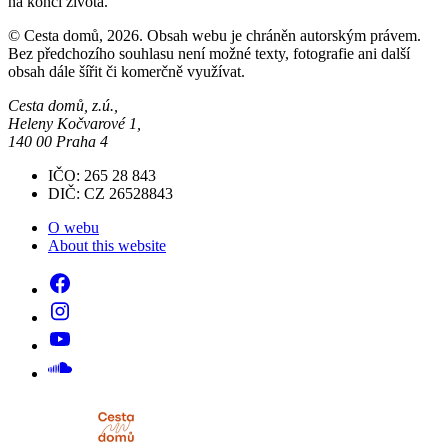
na konci života.
© Cesta domů, 2026. Obsah webu je chráněn autorským právem.
Bez předchozího souhlasu není možné texty, fotografie ani další
obsah dále šířit či komerčně využívat.
Cesta domů, z.ú.,
Heleny Kočvarové 1,
140 00 Praha 4
IČO: 265 28 843
DIČ: CZ 26528843
O webu
About this website