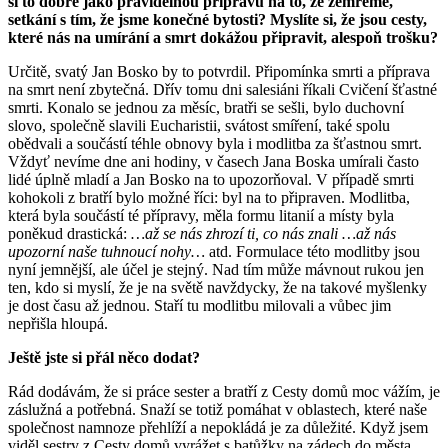
si to dobře jako pravidelnou přípravu na to, že zemřeme,
setkání s tím, že jsme konečné bytosti? Myslíte si, že jsou cesty,
které nás na umírání a smrt dokážou připravit, alespoň trošku?
Určitě, svatý Jan Bosko by to potvrdil. Připomínka smrti a příprava
na smrt není zbytečná. Dřív tomu dni salesiáni říkali Cvičení šťastné
smrti. Konalo se jednou za měsíc, bratři se sešli, bylo duchovní
slovo, společně slavili Eucharistii, svátost smíření, také spolu
obědvali a součástí téhle obnovy byla i modlitba za šťastnou smrt.
Vždyť nevíme dne ani hodiny, v časech Jana Boska umírali často
lidé úplně mladí a Jan Bosko na to upozorňoval. V případě smrti
kohokoli z bratří bylo možné říci: byl na to připraven. Modlitba,
která byla součástí té přípravy, měla formu litanií a místy byla
poněkud drastická:
…až se nás zhrozí ti, co nás znali …až nás
upozorní naše tuhnoucí nohy…
atd. Formulace této modlitby jsou
nyní jemnější, ale účel je stejný. Nad tím může mávnout rukou jen
ten, kdo si myslí, že je na světě navždycky, že na takové myšlenky
je dost času až jednou. Staří tu modlitbu milovali a vůbec jim
nepřišla hloupá.
Ještě jste si přál něco dodat?
Rád dodávám, že si práce sester a bratří z Cesty domů moc vážím, je
záslužná a potřebná. Snaží se totiž pomáhat v oblastech, které naše
společnost namnoze přehlíží a nepokládá je za důležité. Když jsem
viděl sestry z Cesty domů vyrážet s batůžky na zádech do města