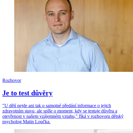
Rozhovor
Je to test důvěry
"U dětí nejde ani tak o samotné předání informace o jejich
zdravotním stavu, ale spíše o moment, kdy se testuje důvěra a
otevřenost v našem vzájemném vztahu," říká v rozhovoru dětský
psycholog Matin Loučka.