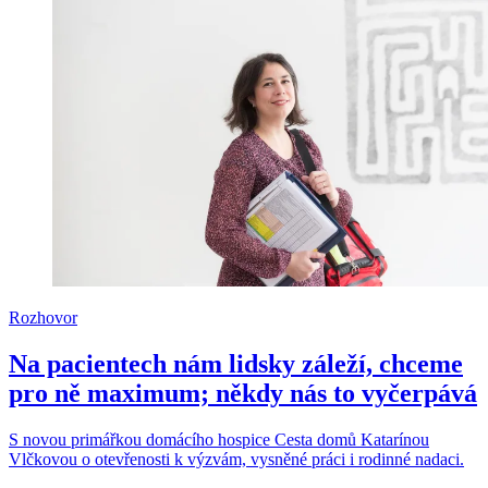
Rozhovor
Na pacientech nám lidsky záleží, chceme
pro ně maximum; někdy nás to vyčerpává
S novou primářkou domácího hospice Cesta domů Katarínou
Vlčkovou o otevřenosti k výzvám, vysněné práci i rodinné nadaci.