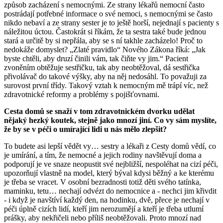
způsob zacházení s nemocnými. Ze strany lékařů nemocní často
postrádají potřebné informace o své nemoci, s nemocnými se často
nikdo nebaví a ze strany sester je to ještě horší, nejednají s pacienty s
náležitou úctou. Častokrát si říkám, že ta sestra také bude jednou
stará a určitě by si nepřála, aby se s ní takhle zacházelo! Proč to
nedokáže domyslet? „Zlaté pravidlo“ Nového Zákona říká: „Jak
byste chtěli, aby druzí činili vám, tak čiňte vy jim.“ Pacient
zvoněním obtěžuje sestřičku, tak aby neobtěžoval, dá sestřička
přivolávač do takové výšky, aby na něj nedosáhl. To považuji za
surovost první třídy. Takový vztah k nemocným mě trápí víc, než
zdravotnické reformy a problémy s pojišťovnami.
Cesta domů se snaží v tom zdravotnickém dvorku udělat
nějaký hezký koutek, stejně jako mnozí jiní. Co vy sám myslíte,
že by se v péči o umírající lidi u nás mělo zlepšit?
To budete asi lepší vědět vy… sestry a lékaři z Cesty domů vědí, co
je umírání, a tím, že nemocné a jejich rodiny navštěvují doma a
podporují je ve snaze neopustit své nejbližší, nespoléhat na cizí péči,
upozorňují vlastně na model, který býval kdysi běžný a ke kterému
je třeba se vracet. V osobní bezradnosti totiž děti svého tatínka,
maminku, tetu… nechají odvézt do nemocnice a - nechci jim křivdit
- i když je navštíví každý den, na hodinku, dvě, přece je nechají v
péči úplně cizích lidí, kteří jim nerozumějí a kteří je třeba utlumí
prášky, aby nekřičeli nebo příliš neobtěžovali. Proto mnozí nad