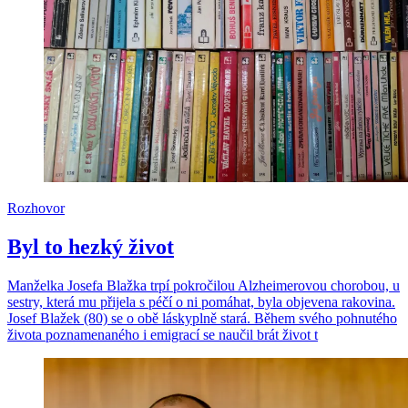
Rozhovor
Byl to hezký život
Manželka Josefa Blažka trpí pokročilou Alzheimerovou chorobou, u
sestry, která mu přijela s péčí o ni pomáhat, byla objevena rakovina.
Josef Blažek (80) se o obě láskyplně stará. Během svého pohnutého
života poznamenaného i emigrací se naučil brát život t