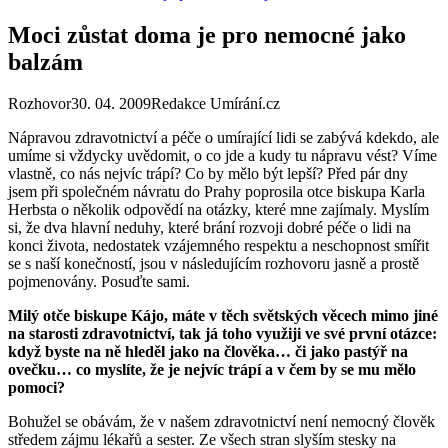
Moci zůstat doma je pro nemocné jako
balzám
Rozhovor
30. 04. 2009
Redakce Umírání.cz
Nápravou zdravotnictví a péče o umírající lidi se zabývá kdekdo, ale
umíme si vždycky uvědomit, o co jde a kudy tu nápravu vést? Víme
vlastně, co nás nejvíc trápí? Co by mělo být lepší? Před pár dny
jsem při společném návratu do Prahy poprosila otce biskupa Karla
Herbsta o několik odpovědí na otázky, které mne zajímaly. Myslím
si, že dva hlavní neduhy, které brání rozvoji dobré péče o lidi na
konci života, nedostatek vzájemného respektu a neschopnost smířit
se s naší konečností, jsou v následujícím rozhovoru jasně a prostě
pojmenovány. Posuďte sami.
Milý otče biskupe Kájo, máte v těch světských věcech mimo jiné
na starosti zdravotnictví, tak já toho využiji ve své první otázce:
když byste na ně hleděl jako na člověka… či jako pastýř na
ovečku… co myslíte, že je nejvíc trápí a v čem by se mu mělo
pomoci?
Bohužel se obávám, že v našem zdravotnictví není nemocný člověk
středem zájmu lékařů a sester. Ze všech stran slyším stesky na