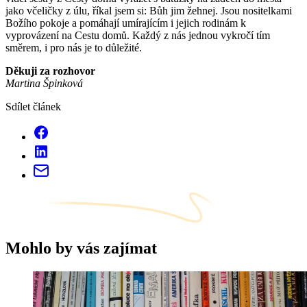
jako včeličky z úlu, říkal jsem si: Bůh jim žehnej. Jsou nositelkami
Božího pokoje a pomáhají umírajícím i jejich rodinám k
vyprovázení na Cestu domů. Každý z nás jednou vykročí tím
směrem, i pro nás je to důležité.
Děkuji za rozhovor
Martina Špinková
Sdílet článek
Mohlo by vás zajímat