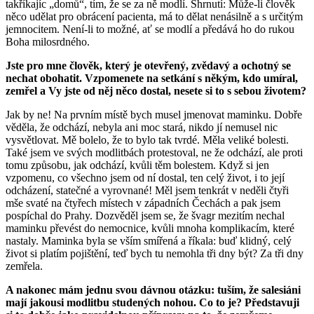
takříkajíc „domů“, tím, že se za ně modlí. Shrnutí: Může-li člověk
něco udělat pro obrácení pacienta, má to dělat nenásilně a s určitým
jemnocitem. Není-li to možné, ať se modlí a předává ho do rukou
Boha milosrdného.
Jste pro mne člověk, který je otevřený, zvědavý a ochotný se
nechat obohatit. Vzpomenete na setkání s někým, kdo umíral,
zemřel a Vy jste od něj něco dostal, nesete si to s sebou životem?
Jak by ne! Na prvním místě bych musel jmenovat maminku. Dobře
věděla, že odchází, nebyla ani moc stará, nikdo jí nemusel nic
vysvětlovat. Mě bolelo, že to bylo tak tvrdé. Měla veliké bolesti.
Také jsem ve svých modlitbách protestoval, ne že odchází, ale proti
tomu způsobu, jak odchází, kvůli těm bolestem. Když si jen
vzpomenu, co všechno jsem od ní dostal, ten celý život, i to její
odcházení, statečné a vyrovnané! Měl jsem tenkrát v neděli čtyři
mše svaté na čtyřech místech v západních Čechách a pak jsem
pospíchal do Prahy. Dozvěděl jsem se, že švagr mezitím nechal
maminku převést do nemocnice, kvůli mnoha komplikacím, které
nastaly. Maminka byla se vším smířená a říkala: buď klidný, celý
život si platím pojištění, teď bych tu nemohla tři dny být? Za tři dny
zemřela.
A nakonec mám jednu svou dávnou otázku: tuším, že salesiáni
mají jakousi modlitbu studených nohou. Co to je? Představuji