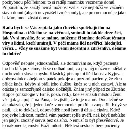
pochybnou péčí řeknou: to si raději maminku vezmeme domů.
Připouštím, že každý nemá možnost vzít si své nejbližší ve vážném
stavu domů (abych nevynášel tvrdé soudy), ale pro nemocné je jako
balzám, moci zůstat doma.
Ráda bych se Vás zeptala jako člověka spoléhajícího na
Hospodina a těšícího se na věčnost, smím-li to takhle drze říci,
jak Vy si myslíte, že se máme, můžeme či smíme dotýkat tématu
víry s lidmi, kteří umírají. V péči máme lidi nevěřící, hledající,
věřící… vždy se snažíme být velmi decentní a zdrženliví, děláme
to dobře?
Odpověď nebude jednoznačná, ale domnívám se, když pacienta
trochu blíž poznáme, dá se i odhadnout, co pro něj můžeme udělat v
duchovním slova smyslu. Klasický přístup mi líčil kdosi z Kyjova:
dobrovolnice obejdou v pátek pokoje a upozorní pacienty, že zítra
přijde kněz, kdyby si přáli jeho službu, kněz se u nich zastaví. Ale ta
otázka je samozřejmě daleko složitější. Znám jiný případ ze Žlutého
Kopce (onkologie v Brně, pozn. red.), kde se snažili mladou ženu
všelijak „napojit“ na Pána, ale zjistili, že to je marné. Dodatečně se
ale ukázalo, že ji jeden kněz v nemocnici pokřtil a zaopatřil. Když se
ptali, jak to dokázal, odpověděl: nosil jsem jí džus a cigára. Když
projevíte lidskost, možná vám pacient spíše uvěří, než když nabízíte
jen jakýsi zbožný servis bez dalšího. Nemusí to být přesvědčivé. Je
to nakonec tajemství Boží milosti. Některá sestra si bere pacienty