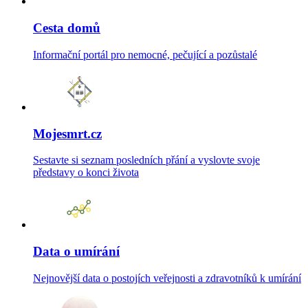
Cesta domů
Informační portál pro nemocné, pečující a pozůstalé
Mojesmrt.cz
Sestavte si seznam posledních přání a vyslovte svoje
představy o konci života
Data o umírání
Nejnovější data o postojích veřejnosti a zdravotníků k umírání