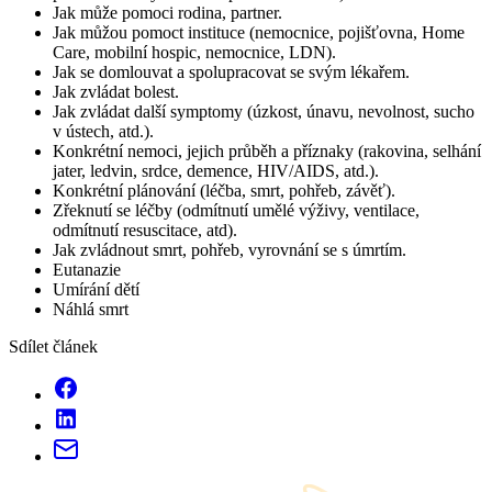
Jak může pomoci rodina, partner.
Jak můžou pomoct instituce (nemocnice, pojišťovna, Home
Care, mobilní hospic, nemocnice, LDN).
Jak se domlouvat a spolupracovat se svým lékařem.
Jak zvládat bolest.
Jak zvládat další symptomy (úzkost, únavu, nevolnost, sucho
v ústech, atd.).
Konkrétní nemoci, jejich průběh a příznaky (rakovina, selhání
jater, ledvin, srdce, demence, HIV/AIDS, atd.).
Konkrétní plánování (léčba, smrt, pohřeb, závěť).
Zřeknutí se léčby (odmítnutí umělé výživy, ventilace,
odmítnutí resuscitace, atd).
Jak zvládnout smrt, pohřeb, vyrovnání se s úmrtím.
Eutanazie
Umírání dětí
Náhlá smrt
Sdílet článek