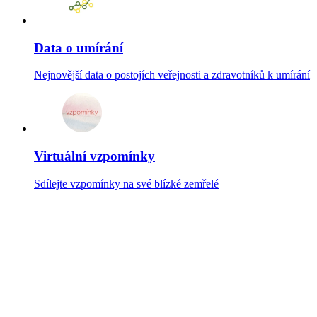
Data o umírání
Nejnovější data o postojích veřejnosti a zdravotníků k umírání
Virtuální vzpomínky
Sdílejte vzpomínky na své blízké zemřelé