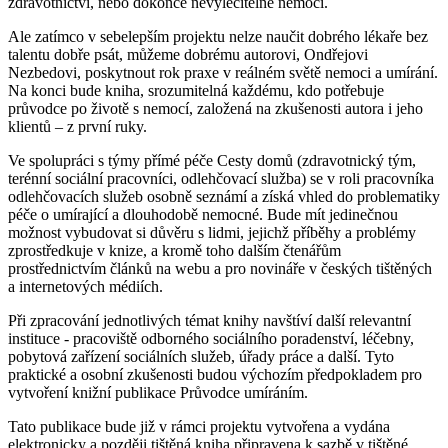
zdravotnictví, nebo dokonce nevyléčitelné nemoci.
Ale zatímco v sebelepším projektu nelze naučit dobrého lékaře bez
talentu dobře psát, můžeme dobrému autorovi, Ondřejovi
Nezbedovi, poskytnout rok praxe v reálném světě nemoci a umírání.
Na konci bude kniha, srozumitelná každému, kdo potřebuje
průvodce po životě s nemocí, založená na zkušenosti autora i jeho
klientů – z první ruky.
Ve spolupráci s týmy přímé péče Cesty domů (zdravotnický tým,
terénní sociální pracovníci, odlehčovací služba) se v roli pracovníka
odlehčovacích služeb osobně seznámí a získá vhled do problematiky
péče o umírající a dlouhodobě nemocné. Bude mít jedinečnou
možnost vybudovat si důvěru s lidmi, jejichž příběhy a problémy
zprostředkuje v knize, a kromě toho dalším čtenářům
prostřednictvím článků na webu a pro novináře v českých tištěných
a internetových médiích.
Při zpracování jednotlivých témat knihy navštíví další relevantní
instituce - pracoviště odborného sociálního poradenství, léčebny,
pobytová zařízení sociálních služeb, úřady práce a další. Tyto
praktické a osobní zkušenosti budou výchozím předpokladem pro
vytvoření knižní publikace Průvodce umíráním.
Tato publikace bude již v rámci projektu vytvořena a vydána
elektronicky a později tištěná kniha připravena k sazbě v tištěné