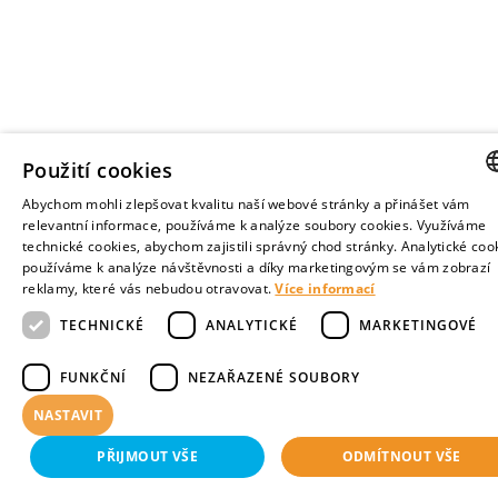
Použití cookies
Abychom mohli zlepšovat kvalitu naší webové stránky a přinášet vám
CZE
relevantní informace, používáme k analýze soubory cookies. Využíváme
technické cookies, abychom zajistili správný chod stránky. Analytické coo
ENGL
používáme k analýze návštěvnosti a díky marketingovým se vám zobrazí
reklamy, které vás nebudou otravovat.
Více informací
TECHNICKÉ
ANALYTICKÉ
MARKETINGOVÉ
FUNKČNÍ
NEZAŘAZENÉ SOUBORY
NASTAVIT
PŘIJMOUT VŠE
ODMÍTNOUT VŠE