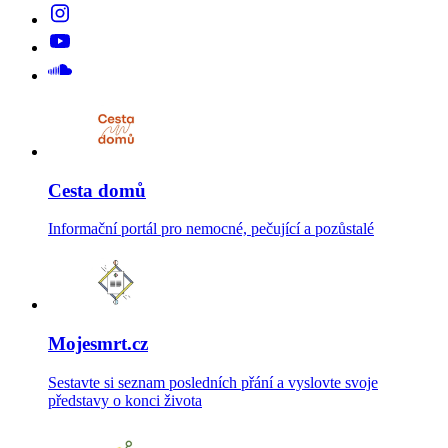
Cesta domů
Informační portál pro nemocné, pečující a pozůstalé
Mojesmrt.cz
Sestavte si seznam posledních přání a vyslovte svoje
představy o konci života