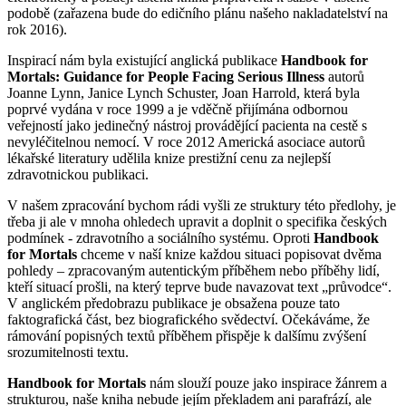
podobě (zařazena bude do edičního plánu našeho nakladatelství na
rok 2016).
Inspirací nám byla existující anglická publikace
Handbook for
Mortals: Guidance for People Facing Serious Illness
autorů
Joanne Lynn, Janice Lynch Schuster, Joan Harrold, která byla
poprvé vydána v roce 1999 a je vděčně přijímána odbornou
veřejností jako jedinečný nástroj provádějící pacienta na cestě s
nevyléčitelnou nemocí. V roce 2012 Americká asociace autorů
lékařské literatury udělila knize prestižní cenu za nejlepší
zdravotnickou publikaci.
V našem zpracování bychom rádi vyšli ze struktury této předlohy, je
třeba ji ale v mnoha ohledech upravit a doplnit o specifika českých
podmínek - zdravotního a sociálního systému. Oproti
Handbook
for Mortals
chceme v naší knize každou situaci popisovat dvěma
pohledy – zpracovaným autentickým příběhem nebo příběhy lidí,
kteří situací prošli, na který teprve bude navazovat text „průvodce“.
V anglickém předobrazu publikace je obsažena pouze tato
faktografická část, bez biografického svědectví. Očekáváme, že
rámování popisných textů příběhem přispěje k dalšímu zvýšení
srozumitelnosti textu.
Handbook for Mortals
nám slouží pouze jako inspirace žánrem a
strukturou, naše kniha nebude jejím překladem ani parafrází, ale