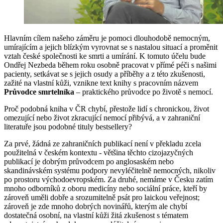
Hlavním cílem našeho záměru je pomoci dlouhodobě nemocným,
umírajícím a jejich blízkým vyrovnat se s nastalou situací a proměnit
vztah české společnosti ke smrti a umírání. K tomuto účelu bude
Ondřej Nezbeda během roku osobně pracovat v přímé péči s našimi
pacienty, setkávat se s jejich osudy a příběhy a z této zkušenosti,
zažité na vlastní kůži, vznikne text knihy s pracovním názvem
Průvodce smrtelníka
– praktického průvodce po životě s nemocí.
Proč podobná kniha v ČR chybí, přestože lidí s chronickou, život
omezující nebo život zkracující nemocí přibývá, a v zahraniční
literatuře jsou podobné tituly bestsellery?
Za prvé, žádná ze zahraničních publikací není v překladu zcela
použitelná v českém kontextu - většina těchto cizojazyčných
publikací je dobrým průvodcem po anglosaském nebo
skandinávském systému podpory nevyléčitelně nemocných, nikoliv
po prostoru východoevropském. Za druhé, nemáme v Česku zatím
mnoho odborníků z oboru medicíny nebo sociální práce, kteří by
zároveň uměli dobře a srozumitelně psát pro laickou veřejnost;
zároveň je zde mnoho dobrých novinářů, kterým ale chybí
dostatečná osobní, na vlastní kůži žitá zkušenost s tématem