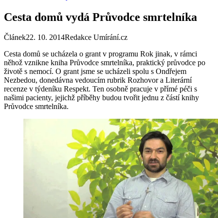
Cesta domů vydá Průvodce smrtelníka
Článek
22. 10. 2014
Redakce Umírání.cz
Cesta domů se ucházela o grant v programu Rok jinak, v rámci
něhož vznikne kniha Průvodce smrtelníka, praktický průvodce po
životě s nemocí. O grant jsme se ucházeli spolu s Ondřejem
Nezbedou, donedávna vedoucím rubrik Rozhovor a Literární
recenze v týdeníku Respekt. Ten osobně pracuje v přímé péči s
našimi pacienty, jejichž příběhy budou tvořit jednu z částí knihy
Průvodce smrtelníka.