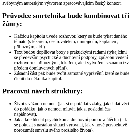
svébytným autorským výtvorem zpracovávajícím český kontext.
Průvodce smrtelníka bude kombinovat tři
žánry:
Každou kapitolu uvede rozhovor, který se bude týkat daného
tématu (s lékařem, ošetřovatelem, umírajícím, kaplanem,
příbuzným, atd.).
Text budou doplňovat boxy s praktickými radami (týkajícími
se především psychické a duchovní podpory, způsobu vedení
rozhovoru s příbuznými, lékařem, ale i vytvoření seznamu tzv.
předem domluvených přání).
Zásadní část pak bude tvořit samotné vyprávění, které se bude
členit do několika kapitol.
Pracovní návrh struktury:
Život s vážnou nemocí (jak si uspořádat vztahy, jak si dát věci
do pořádku, jak o nemoci mluvit, jak si poslední čas
naplánovat).
Jak a kde hledat psychickou a duchovní pomoc a útěchu (jak
se pokusit s nastalou situací vyrovnat, jak v nové perspektivě
porozumět smyslu svého prožitého života).