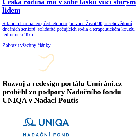
Česká rodina má v sobě lásku vůči starým
lidem
S Janem Lormanem, ředitelem organizace Život 90, o sebevědomí
dnešních seniorů, solidaritě pečujících rodin a terapeutickém kouzlu
jednoho králíka.
Zobrazit všechny články
Rozvoj a redesign portálu Umírání.cz
proběhl za podpory Nadačního fondu
UNIQA v Nadaci Pontis