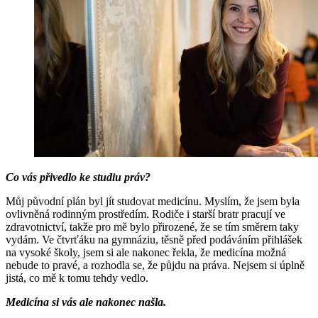
Co vás přivedlo ke studiu práv?
Můj původní plán byl jít studovat medicínu. Myslím, že jsem byla
ovlivněná rodinným prostředím. Rodiče i starší bratr pracují ve
zdravotnictví, takže pro mě bylo přirozené, že se tím směrem taky
vydám. Ve čtvrťáku na gymnáziu, těsně před podáváním přihlášek
na vysoké školy, jsem si ale nakonec řekla, že medicína možná
nebude to pravé, a rozhodla se, že půjdu na práva. Nejsem si úplně
jistá, co mě k tomu tehdy vedlo.
Medicína si vás ale nakonec našla.