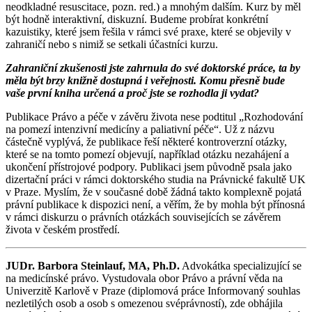
neodkladné resuscitace, pozn. red.) a mnohým dalším. Kurz by měl
být hodně interaktivní, diskuzní. Budeme probírat konkrétní
kazuistiky, které jsem řešila v rámci své praxe, které se objevily v
zahraničí nebo s nimiž se setkali účastníci kurzu.
Zahraniční zkušenosti jste zahrnula do své doktorské práce, ta by
měla být brzy knižně dostupná i veřejnosti. Komu přesně bude
vaše první kniha určená a proč jste se rozhodla ji vydat?
Publikace Právo a péče v závěru života nese podtitul „Rozhodování
na pomezí intenzivní medicíny a paliativní péče“. Už z názvu
částečně vyplývá, že publikace řeší některé kontroverzní otázky,
které se na tomto pomezí objevují, například otázku nezahájení a
ukončení přístrojové podpory. Publikaci jsem původně psala jako
dizertační práci v rámci doktorského studia na Právnické fakultě UK
v Praze. Myslím, že v současné době žádná takto komplexně pojatá
právní publikace k dispozici není, a věřím, že by mohla být přínosná
v rámci diskurzu o právních otázkách souvisejících se závěrem
života v českém prostředí.
JUDr. Barbora Steinlauf, MA, Ph.D.
Advokátka specializující se
na medicínské právo. Vystudovala obor Právo a právní věda na
Univerzitě Karlově v Praze (diplomová práce Informovaný souhlas
nezletilých osob a osob s omezenou svéprávností), zde obhájila