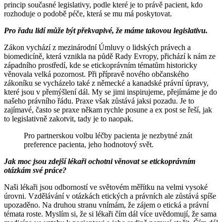
princip současné legislativy, podle které je to právě pacient, kdo
rozhoduje o podobě péče, která se mu má poskytovat.
Pro řadu lidí může být překvapivé, že máme takovou legislativu.
Zákon vychází z mezinárodní Úmluvy o lidských právech a
biomedicíně, která vznikla na půdě Rady Evropy, přichází k nám ze
západního prostředí, kde se etickoprávním tématům historicky
věnovala velká pozornost. Při přípravě nového občanského
zákoníku se vycházelo také z německé a kanadské právní úpravy,
které jsou v přemýšlení dál. My se jimi inspirujeme, přejímáme je do
našeho právního řádu. Praxe však zůstává jaksi pozadu. Je to
zajímavé, často se praxe někam rychle posune a ex post se řeší, jak
to legislativně zakotvit, tady je to naopak.
Pro partnerskou volbu léčby pacienta je nezbytné znát
preference pacienta, jeho hodnotový svět.
Jak moc jsou zdejší lékaři ochotni věnovat se etickoprávním
otázkám své práce?
Naši lékaři jsou odborností ve světovém měřítku na velmi vysoké
úrovni. Vzdělávání v otázkách etických a právních ale zůstává spíše
upozaděno. Na druhou stranu vnímám, že zájem o etická a právní
témata roste. Myslím si, že si lékaři čím dál více uvědomují, že sama