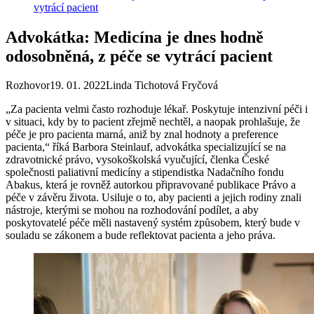
vytrácí pacient
Advokátka: Medicína je dnes hodně
odosobněná, z péče se vytrácí pacient
Rozhovor
19. 01. 2022
Linda Tichotová Fryčová
„Za pacienta velmi často rozhoduje lékař. Poskytuje intenzivní péči i
v situaci, kdy by to pacient zřejmě nechtěl, a naopak prohlašuje, že
péče je pro pacienta marná, aniž by znal hodnoty a preference
pacienta,“ říká Barbora Steinlauf, advokátka specializující se na
zdravotnické právo, vysokoškolská vyučující, členka České
společnosti paliativní medicíny a stipendistka Nadačního fondu
Abakus, která je rovněž autorkou připravované publikace Právo a
péče v závěru života. Usiluje o to, aby pacienti a jejich rodiny znali
nástroje, kterými se mohou na rozhodování podílet, a aby
poskytovatelé péče měli nastavený systém způsobem, který bude v
souladu se zákonem a bude reflektovat pacienta a jeho práva.