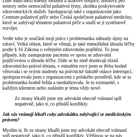
Dále mám mezi klienty mobilní a lůžkové hospice, domovy pro
seniory nebo nemocniční paliativní týmy, zkrátka poskytovatele
zdravotnických služeb. Spolupracuji také s organizacemi jako
Centrum paliativní péče nebo Česká společnost paliativní medicíny,
které se zabývají tématem paliativní péče a snaží se ji systémově
rozvíjet.
Vedle toho je součástí mojí práce i problematika náhrady újmy na
zdraví. Velká oblast, které se věnuji, je také mimořádná úhrada léčby
podle § 16 Zákona o veřejném zdravotním pojištění. To jsou
případy, kdy zastupujeme pacienta ve sporu se zdravotní
pojišťovnou o úhradu léčby. Dále se ke mně dostávají různá
zdravotnicko-právní témata, v minulém roce jsem se třeba hodně
věnovala i se svými studenty na právnické fakultě otázce interrupcí,
spolupracovala jsem s organizacemi z polského prostředí, kde se ta
problematika hodně řešila a medializovala. Je to rozmanité, s
každým klientem nebo zadáním je téma vždy nové.
Ze strany lékařů jsme my advokáti obecně vnímaní spíš
negativně, jako ti, co přináší konflikty.
Jak vás vnímají lékaři coby advokátku zabývající se medicínským
právem?
Myslím si, že ze strany lékařů jsme my advokáti obecně vnímaní
spíš negativně, jako ti, co přináší konflikty. Většinou se na nás