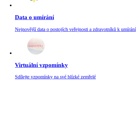
Data o umírání
Nejnovější data o postojích veřejnosti a zdravotníků k umírání
Virtuální vzpomínky
Sdílejte vzpomínky na své blízké zemřelé