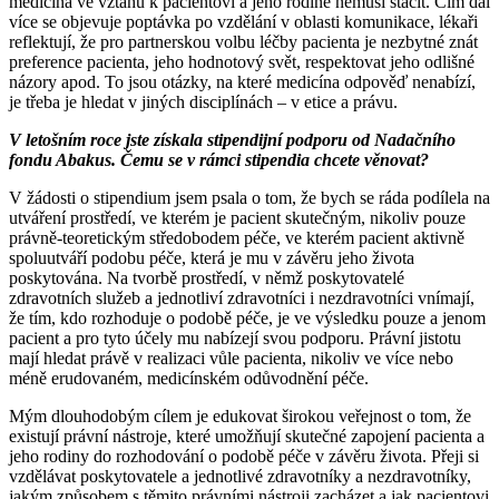
medicína ve vztahu k pacientovi a jeho rodině nemusí stačit. Čím dál
více se objevuje poptávka po vzdělání v oblasti komunikace, lékaři
reflektují, že pro partnerskou volbu léčby pacienta je nezbytné znát
preference pacienta, jeho hodnotový svět, respektovat jeho odlišné
názory apod. To jsou otázky, na které medicína odpověď nenabízí,
je třeba je hledat v jiných disciplínách – v etice a právu.
V letošním roce jste získala stipendijní podporu od Nadačního
fondu Abakus. Čemu se v rámci stipendia chcete věnovat?
V žádosti o stipendium jsem psala o tom, že bych se ráda podílela na
utváření prostředí, ve kterém je pacient skutečným, nikoliv pouze
právně-teoretickým středobodem péče, ve kterém pacient aktivně
spoluutváří podobu péče, která je mu v závěru jeho života
poskytována. Na tvorbě prostředí, v němž poskytovatelé
zdravotních služeb a jednotliví zdravotníci i nezdravotníci vnímají,
že tím, kdo rozhoduje o podobě péče, je ve výsledku pouze a jenom
pacient a pro tyto účely mu nabízejí svou podporu. Právní jistotu
mají hledat právě v realizaci vůle pacienta, nikoliv ve více nebo
méně erudovaném, medicínském odůvodnění péče.
Mým dlouhodobým cílem je edukovat širokou veřejnost o tom, že
existují právní nástroje, které umožňují skutečné zapojení pacienta a
jeho rodiny do rozhodování o podobě péče v závěru života. Přeji si
vzdělávat poskytovatele a jednotlivé zdravotníky a nezdravotníky,
jakým způsobem s těmito právními nástroji zacházet a jak pacientovi