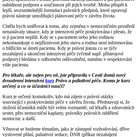
nabídnout podporu a součinnost při jejich tvorbě. Mohu přispět k
lepší, srozumitelnější formulaci právních předpisů, které upravují
právní nástroje umožňující plánovaní péče v závěru života.
Chtěla bych směřovat k tomu, aby zejména v nemocničním prostředí
nenastávaly situace, kdy je intenzivní péče poskytována i přesto, že
si ji pacient nepřál. Kdy se s pacientem nebo jeho rodinou
nekomunikuje o nepříznivosti jeho stavu a rodina není informována
o blížícím se úmrtí pacienta. Kdy je právní jistota co se týče
nezahájení a ukončení intenzivní péče (včetně např. přístrojové
podpory) hledána v odborném odůvodnění, namísto v respektování
vůle pacienta.
Pro lékaře, ale nejen pro ně, jste připravila v Cestě domů nový
dvoudenní intenzivní
kurz
Právo a paliativní péče. Komu je kurz
určený a co se účastníci naučí?
Kurz je určený komukoliv, kdo má zájem o právní otázky
související s poskytováním péče v závěru života. Představuji si, že
složení účastníků může být velmi rozmanité, od lékařů a zdravotních
sester, přes nemocniční kaplany, právníky právních oddělení
nemocnic a další.
Věnovat se budeme tématům, jako je zástupné rozhodování, dříve
vyslovené přání, paliativní sedace, DNR (příkaz nezahájení