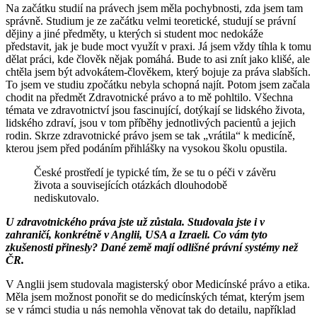
Na začátku studií na právech jsem měla pochybnosti, zda jsem tam
správně. Studium je ze začátku velmi teoretické, studují se právní
dějiny a jiné předměty, u kterých si student moc nedokáže
představit, jak je bude moct využít v praxi. Já jsem vždy tíhla k tomu
dělat práci, kde člověk nějak pomáhá. Bude to asi znít jako klišé, ale
chtěla jsem být advokátem-člověkem, který bojuje za práva slabších.
To jsem ve studiu zpočátku nebyla schopná najít. Potom jsem začala
chodit na předmět Zdravotnické právo a to mě pohltilo. Všechna
témata ve zdravotnictví jsou fascinující, dotýkají se lidského života,
lidského zdraví, jsou v tom příběhy jednotlivých pacientů a jejich
rodin. Skrze zdravotnické právo jsem se tak „vrátila“ k medicíně,
kterou jsem před podáním přihlášky na vysokou školu opustila.
České prostředí je typické tím, že se tu o péči v závěru
života a souvisejících otázkách dlouhodobě
nediskutovalo.
U zdravotnického práva jste už zůstala. Studovala jste i v
zahraničí, konkrétně v Anglii, USA a Izraeli. Co vám tyto
zkušenosti přinesly? Dané země mají odlišné právní systémy než
ČR.
V Anglii jsem studovala magisterský obor Medicínské právo a etika.
Měla jsem možnost ponořit se do medicínských témat, kterým jsem
se v rámci studia u nás nemohla věnovat tak do detailu, například