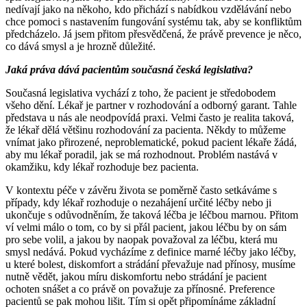
nedívají jako na někoho, kdo přichází s nabídkou vzdělávání nebo
chce pomoci s nastavením fungování systému tak, aby se konfliktům
předcházelo. Já jsem přitom přesvědčená, že právě prevence je něco,
co dává smysl a je hrozně důležité.
Jaká práva dává pacientům současná česká legislativa?
Současná legislativa vychází z toho, že pacient je středobodem
všeho dění. Lékař je partner v rozhodování a odborný garant. Tahle
představa u nás ale neodpovídá praxi. Velmi často je realita taková,
že lékař dělá většinu rozhodování za pacienta. Někdy to můžeme
vnímat jako přirozené, neproblematické, pokud pacient lékaře žádá,
aby mu lékař poradil, jak se má rozhodnout. Problém nastává v
okamžiku, kdy lékař rozhoduje bez pacienta.
V kontextu péče v závěru života se poměrně často setkáváme s
případy, kdy lékař rozhoduje o nezahájení určité léčby nebo ji
ukončuje s odůvodněním, že taková léčba je léčbou marnou. Přitom
ví velmi málo o tom, co by si přál pacient, jakou léčbu by on sám
pro sebe volil, a jakou by naopak považoval za léčbu, která mu
smysl nedává. Pokud vycházíme z definice marné léčby jako léčby,
u které bolest, diskomfort a strádání převažuje nad přínosy, musíme
nutně vědět, jakou míru diskomfortu nebo strádání je pacient
ochoten snášet a co právě on považuje za přínosné. Preference
pacientů se pak mohou lišit. Tím si opět připomínáme základní