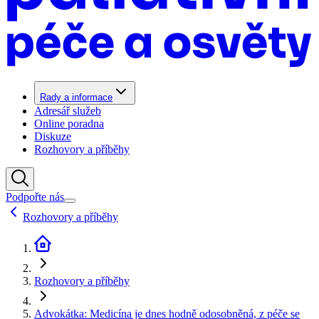
Rady a informace
Adresář služeb
Online poradna
Diskuze
Rozhovory a příběhy
Podpořte nás
Rozhovory a příběhy
Rozhovory a příběhy
Advokátka: Medicína je dnes hodně odosobněná, z péče se