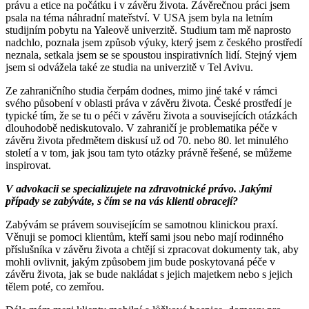
právu a etice na počátku i v závěru života. Závěrečnou práci jsem
psala na téma náhradní mateřství. V USA jsem byla na letním
studijním pobytu na Yaleově univerzitě. Studium tam mě naprosto
nadchlo, poznala jsem způsob výuky, který jsem z českého prostředí
neznala, setkala jsem se se spoustou inspirativních lidí. Stejný vjem
jsem si odvážela také ze studia na univerzitě v Tel Avivu.
Ze zahraničního studia čerpám dodnes, mimo jiné také v rámci
svého působení v oblasti práva v závěru života. České prostředí je
typické tím, že se tu o péči v závěru života a souvisejících otázkách
dlouhodobě nediskutovalo. V zahraničí je problematika péče v
závěru života předmětem diskusí už od 70. nebo 80. let minulého
století a v tom, jak jsou tam tyto otázky právně řešené, se můžeme
inspirovat.
V advokacii se specializujete na zdravotnické právo. Jakými
případy se zabýváte, s čím se na vás klienti obracejí?
Zabývám se právem souvisejícím se samotnou klinickou praxí.
Věnuji se pomoci klientům, kteří sami jsou nebo mají rodinného
příslušníka v závěru života a chtějí si zpracovat dokumenty tak, aby
mohli ovlivnit, jakým způsobem jim bude poskytovaná péče v
závěru života, jak se bude nakládat s jejich majetkem nebo s jejich
tělem poté, co zemřou.