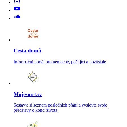
Cesta domů
Informační portál pro nemocné, pečující a pozůstalé
Mojesmrt.cz
Sestavte si seznam posledních přání a vyslovte svoje
představy o konci života