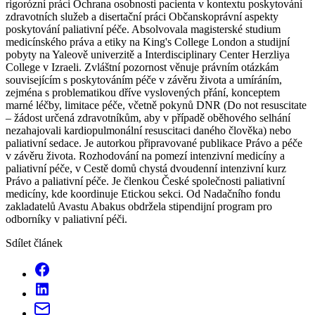
rigorózní práci Ochrana osobnosti pacienta v kontextu poskytování
zdravotních služeb a disertační práci Občanskoprávní aspekty
poskytování paliativní péče. Absolvovala magisterské studium
medicínského práva a etiky na King's College London a studijní
pobyty na Yaleově univerzitě a Interdisciplinary Center Herzliya
College v Izraeli. Zvláštní pozornost věnuje právním otázkám
souvisejícím s poskytováním péče v závěru života a umíráním,
zejména s problematikou dříve vyslovených přání, konceptem
marné léčby, limitace péče, včetně pokynů DNR (Do not resuscitate
– žádost určená zdravotníkům, aby v případě oběhového selhání
nezahajovali kardiopulmonální resuscitaci daného člověka) nebo
paliativní sedace. Je autorkou připravované publikace Právo a péče
v závěru života. Rozhodování na pomezí intenzivní medicíny a
paliativní péče, v Cestě domů chystá dvoudenní intenzivní kurz
Právo a paliativní péče. Je členkou České společnosti paliativní
medicíny, kde koordinuje Etickou sekci. Od Nadačního fondu
zakladatelů Avastu Abakus obdržela stipendijní program pro
odborníky v paliativní péči.
Sdílet článek