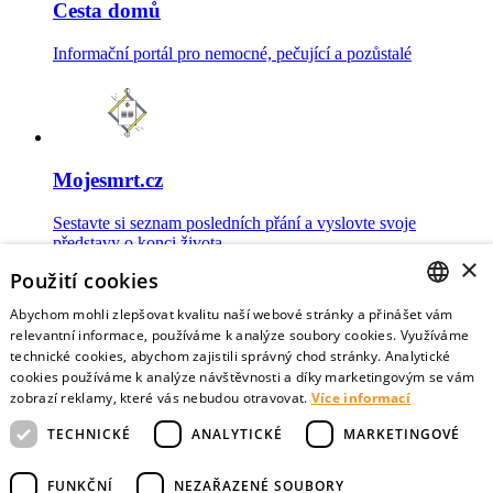
Cesta domů
Informační portál pro nemocné, pečující a pozůstalé
Mojesmrt.cz
Sestavte si seznam posledních přání a vyslovte svoje
představy o konci života
×
Použití cookies
Abychom mohli zlepšovat kvalitu naší webové stránky a přinášet vám
CZECH
relevantní informace, používáme k analýze soubory cookies. Využíváme
technické cookies, abychom zajistili správný chod stránky. Analytické
Data o umírání
ENGLISH
cookies používáme k analýze návštěvnosti a díky marketingovým se vám
zobrazí reklamy, které vás nebudou otravovat.
Více informací
Nejnovější data o postojích veřejnosti a zdravotníků k umírání
TECHNICKÉ
ANALYTICKÉ
MARKETINGOVÉ
FUNKČNÍ
NEZAŘAZENÉ SOUBORY