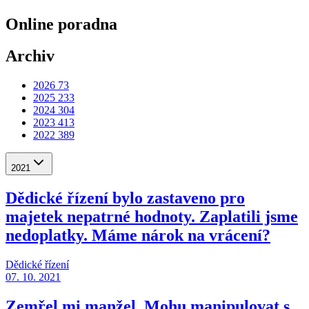
Online poradna
Archiv
2026
73
2025
233
2024
304
2023
413
2022
389
2021
Dědické řízení bylo zastaveno pro
majetek nepatrné hodnoty. Zaplatili jsme
nedoplatky. Máme nárok na vrácení?
Dědické řízení
07. 10. 2021
Zemřel mi manžel. Mohu manipulovat s