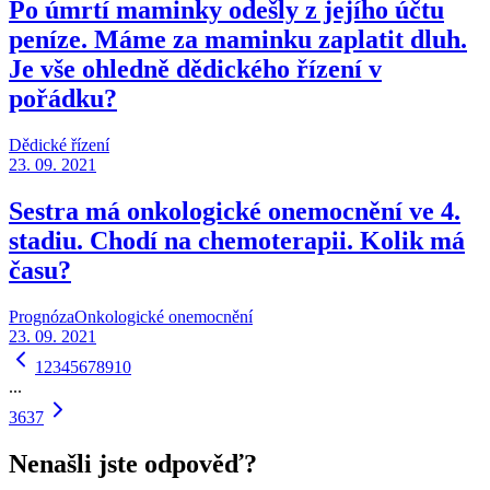
Po úmrtí maminky odešly z jejího účtu
peníze. Máme za maminku zaplatit dluh.
Je vše ohledně dědického řízení v
pořádku?
Dědické řízení
23. 09. 2021
Sestra má onkologické onemocnění ve 4.
stadiu. Chodí na chemoterapii. Kolik má
času?
Prognóza
Onkologické onemocnění
23. 09. 2021
1
2
3
4
5
6
7
8
9
10
...
36
37
Nenašli jste odpověď?