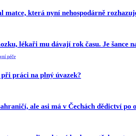
ázal matce, která nyní nehospodárně rozhazu
ozku, lékaři mu dávají rok času. Je šance n
ivní péče
při práci na plný úvazek?
ahraničí, ale asi má v Čechách dědictví po 