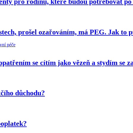
nty pro rodinu, které budou potřebovat po
stech, prošel ozařováním, má PEG. Jak to p
ivní péče
patřením se cítím jako vězeň a stydím se za
otčího důchodu?
poplatek?