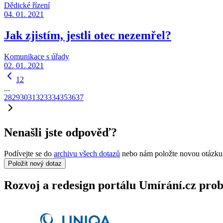
Dědické řízení
04. 01. 2021
Jak zjistím, jestli otec nezemřel?
Komunikace s úřady
02. 01. 2021
1
2
...
28
29
30
31
32
33
34
35
36
37
Nenašli jste odpověď?
Podívejte se do
archivu všech dotazů
nebo nám položte novou otázku
Položit nový dotaz
Rozvoj a redesign portálu Umírání.cz pr