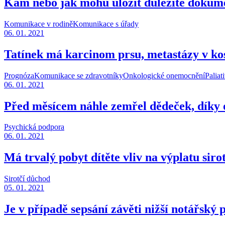
Kam nebo jak mohu uložit důležité dokume
Komunikace v rodině
Komunikace s úřady
06. 01. 2021
Tatínek má karcinom prsu, metastázy v ko
Prognóza
Komunikace se zdravotníky
Onkologické onemocnění
Paliat
06. 01. 2021
Před měsícem náhle zemřel dědeček, díky o
Psychická podpora
06. 01. 2021
Má trvalý pobyt dítěte vliv na výplatu sir
Sirotčí důchod
05. 01. 2021
Je v případě sepsání závěti nižší notářský 