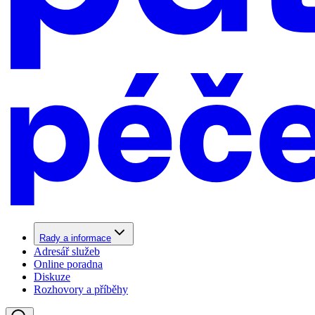
Rady a informace
Adresář služeb
Online poradna
Diskuze
Rozhovory a příběhy