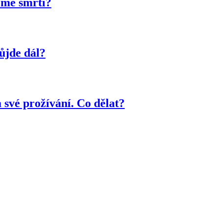
 mé smrti?
ůjde dál?
 své prožívání. Co dělat?