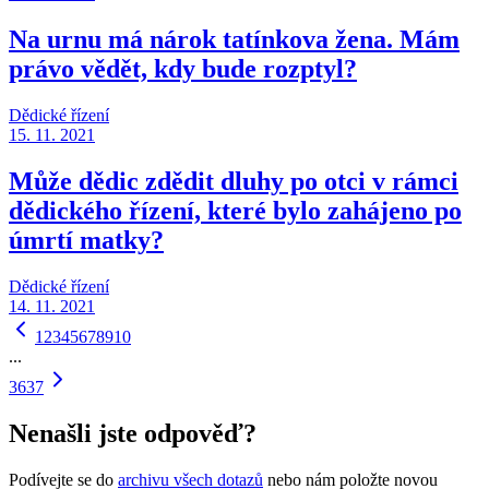
Na urnu má nárok tatínkova žena. Mám
právo vědět, kdy bude rozptyl?
Dědické řízení
15. 11. 2021
Může dědic zdědit dluhy po otci v rámci
dědického řízení, které bylo zahájeno po
úmrtí matky?
Dědické řízení
14. 11. 2021
1
2
3
4
5
6
7
8
9
10
...
36
37
Nenašli jste odpověď?
Podívejte se do
archivu všech dotazů
nebo nám položte novou