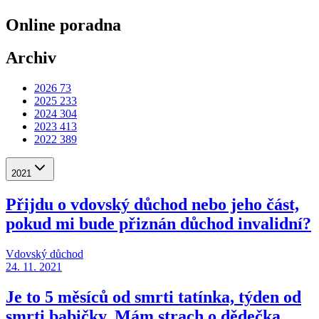
Online poradna
Archiv
2026
73
2025
233
2024
304
2023
413
2022
389
2021
Přijdu o vdovský důchod nebo jeho část,
pokud mi bude přiznán důchod invalidní?
Vdovský důchod
24. 11. 2021
Je to 5 měsíců od smrti tatínka, týden od
smrti babičky. Mám strach o dědečka.