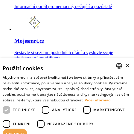
Informační portál pro nemocné, pečující a pozůstalé
Mojesmrt.cz
Sestavte si seznam posledních přání a vyslovte svoje
představy o konci života
×
Použití cookies
Abychom mohli zlepšovat kvalitu naší webové stránky a přinášet vám
CZECH
relevantní informace, používáme k analýze soubory cookies. Využíváme
technické cookies, abychom zajistili správný chod stránky. Analytické
Data o umírání
ENGLISH
cookies používáme k analýze návštěvnosti a díky marketingovým se vám
zobrazí reklamy, které vás nebudou otravovat.
Více informací
Nejnovější data o postojích veřejnosti a zdravotníků k umírání
TECHNICKÉ
ANALYTICKÉ
MARKETINGOVÉ
FUNKČNÍ
NEZAŘAZENÉ SOUBORY