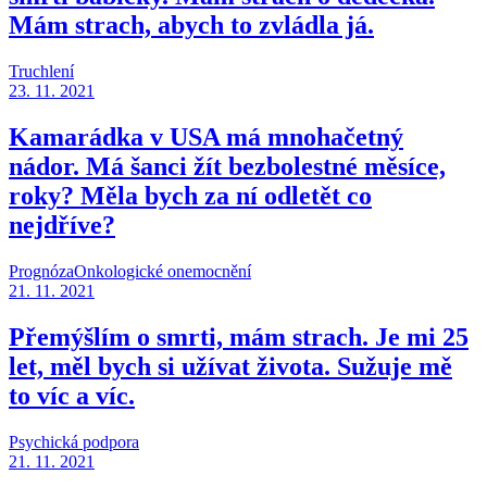
Mám strach, abych to zvládla já.
Truchlení
23. 11. 2021
Kamarádka v USA má mnohačetný
nádor. Má šanci žít bezbolestné měsíce,
roky? Měla bych za ní odletět co
nejdříve?
Prognóza
Onkologické onemocnění
21. 11. 2021
Přemýšlím o smrti, mám strach. Je mi 25
let, měl bych si užívat života. Sužuje mě
to víc a víc.
Psychická podpora
21. 11. 2021