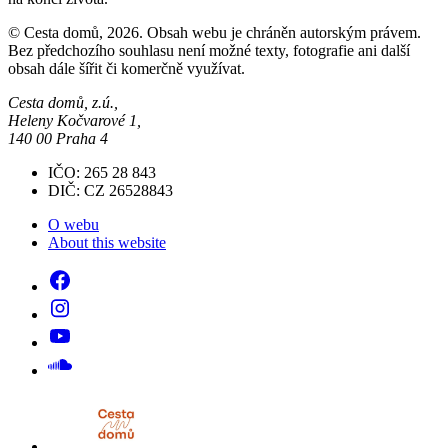
© Cesta domů, 2026. Obsah webu je chráněn autorským právem.
Bez předchozího souhlasu není možné texty, fotografie ani další
obsah dále šířit či komerčně využívat.
Cesta domů, z.ú.,
Heleny Kočvarové 1,
140 00 Praha 4
IČO: 265 28 843
DIČ: CZ 26528843
O webu
About this website