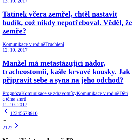
13. 10. 2017
Tatínek včera zemřel, chtěl nastavit
budík, což nikdy nepotřeboval. Věděl, že
zemře?
Komunikace v rodině
Truchlení
12. 10. 2017
Manžel má metastázující nádor,
tracheostomii, kašle krvavé kousky. Jak
připravit sebe a syna na jeho odchod?
Prognóza
Komunikace se zdravotníky
Komunikace v rodině
Děti
a téma smrti
11. 10. 2017
1
2
3
4
5
6
7
8
9
10
...
21
22