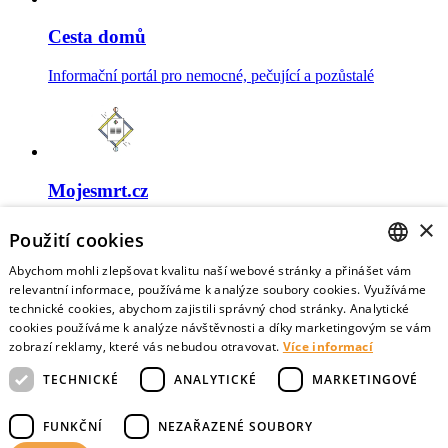
Cesta domů
Informační portál pro nemocné, pečující a pozůstalé
Mojesmrt.cz
×
Sestavte si seznam posledních přání a vyslovte svoje
Použití cookies
představy o konci života
Abychom mohli zlepšovat kvalitu naší webové stránky a přinášet vám
CZECH
relevantní informace, používáme k analýze soubory cookies. Využíváme
technické cookies, abychom zajistili správný chod stránky. Analytické
ENGLISH
cookies používáme k analýze návštěvnosti a díky marketingovým se vám
zobrazí reklamy, které vás nebudou otravovat.
Více informací
Data o umírání
TECHNICKÉ
ANALYTICKÉ
MARKETINGOVÉ
Nejnovější data o postojích veřejnosti a zdravotníků k umírání
FUNKČNÍ
NEZAŘAZENÉ SOUBORY