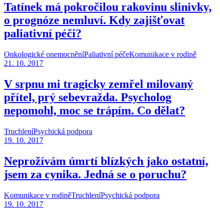
Tatínek má pokročilou rakovinu slinivky,
o prognóze nemluví. Kdy zajišťovat
paliativní péči?
Onkologické onemocnění
Paliativní péče
Komunikace v rodině
21. 10. 2017
V srpnu mi tragicky zemřel milovaný
přítel, prý sebevražda. Psycholog
nepomohl, moc se trápím. Co dělat?
Truchlení
Psychická podpora
19. 10. 2017
Neprožívám úmrtí blízkých jako ostatní,
jsem za cynika. Jedná se o poruchu?
Komunikace v rodině
Truchlení
Psychická podpora
19. 10. 2017