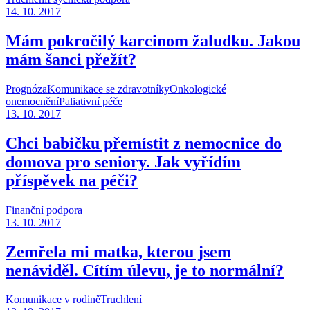
14. 10. 2017
Mám pokročilý karcinom žaludku. Jakou
mám šanci přežít?
Prognóza
Komunikace se zdravotníky
Onkologické
onemocnění
Paliativní péče
13. 10. 2017
Chci babičku přemístit z nemocnice do
domova pro seniory. Jak vyřídím
příspěvek na péči?
Finanční podpora
13. 10. 2017
Zemřela mi matka, kterou jsem
nenáviděl. Cítím úlevu, je to normální?
Komunikace v rodině
Truchlení