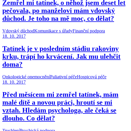
Zemřel mi tatínek, o něhož jsem deset let
pečovala, po manželovi mám vdovský
důchod. Je toho na mě moc, co dělat?
Vdovský důchod
Komunikace s úřady
Finanční podpora
18. 10. 2017
Tatínek je v posledním stádiu rakoviny
krku, trápí ho krvácení. Jak mu ulehčit
doma?
Onkologické onemocnění
Paliativní péče
Hospicová péče
18. 10. 2017
Před měsícem mi zemřel tatínek, mám
malé dítě a novou práci, hroutí se mi
vztah. Hledám psychologa, ale čeká se
dlouho. Co dělat?
Truchlení
Psychická podpora