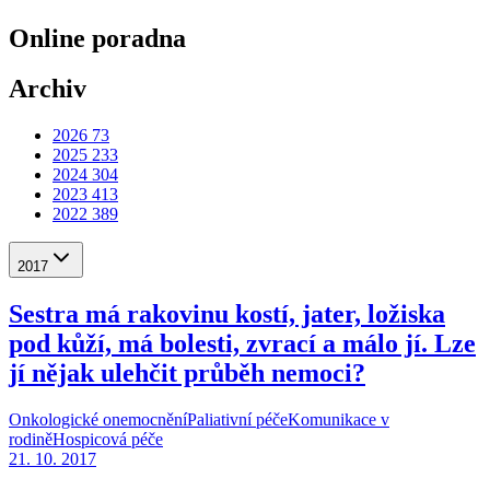
Online poradna
Archiv
2026
73
2025
233
2024
304
2023
413
2022
389
2017
Sestra má rakovinu kostí, jater, ložiska
pod kůží, má bolesti, zvrací a málo jí. Lze
jí nějak ulehčit průběh nemoci?
Onkologické onemocnění
Paliativní péče
Komunikace v
rodině
Hospicová péče
21. 10. 2017