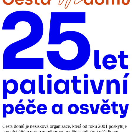
Cesta domů je nezisková organizace, která od roku 2001 poskytuje
v nepřetržitém provozu odbornou multidisciplinární péči lidem