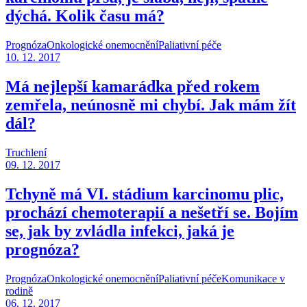
dýchá. Kolik času má?
Prognóza
Onkologické onemocnění
Paliativní péče
10. 12. 2017
Má nejlepší kamarádka před rokem
zemřela, neúnosně mi chybí. Jak mám žít
dál?
Truchlení
09. 12. 2017
Tchyně má VI. stádium karcinomu plic,
prochází chemoterapií a nešetří se. Bojím
se, jak by zvládla infekci, jaká je
prognóza?
Prognóza
Onkologické onemocnění
Paliativní péče
Komunikace v
rodině
06. 12. 2017