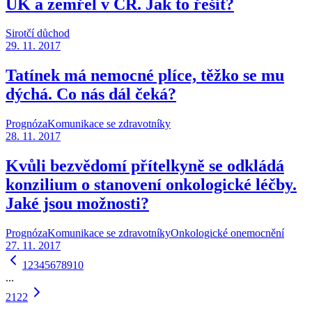
UK a zemřel v ČR. Jak to řešit?
Sirotčí důchod
29. 11. 2017
Tatínek má nemocné plíce, těžko se mu
dýchá. Co nás dál čeká?
Prognóza
Komunikace se zdravotníky
28. 11. 2017
Kvůli bezvědomí přítelkyně se odkládá
konzilium o stanovení onkologické léčby.
Jaké jsou možnosti?
Prognóza
Komunikace se zdravotníky
Onkologické onemocnění
27. 11. 2017
1
2
3
4
5
6
7
8
9
10
...
21
22