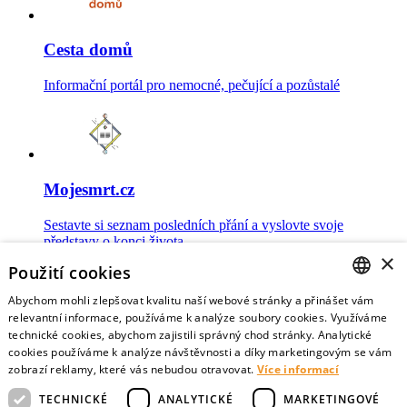
Cesta domů
Informační portál pro nemocné, pečující a pozůstalé
Mojesmrt.cz
Sestavte si seznam posledních přání a vyslovte svoje
představy o konci života
×
Použití cookies
Abychom mohli zlepšovat kvalitu naší webové stránky a přinášet vám
CZECH
relevantní informace, používáme k analýze soubory cookies. Využíváme
technické cookies, abychom zajistili správný chod stránky. Analytické
Data o umírání
ENGLISH
cookies používáme k analýze návštěvnosti a díky marketingovým se vám
zobrazí reklamy, které vás nebudou otravovat.
Více informací
Nejnovější data o postojích veřejnosti a zdravotníků k umírání
TECHNICKÉ
ANALYTICKÉ
MARKETINGOVÉ