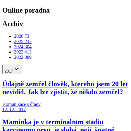
Online poradna
Archiv
2026
73
2025
233
2024
304
2023
413
2022
389
2017
Údajně zemřel člověk, kterého jsem 20 let
neviděl. Jak lze zjistit, že někdo zemřel?
Komunikace s úřady
12. 12. 2017
Maminka je v terminálním stádiu
karcinomu prsu, je slabá, nejí, špatně