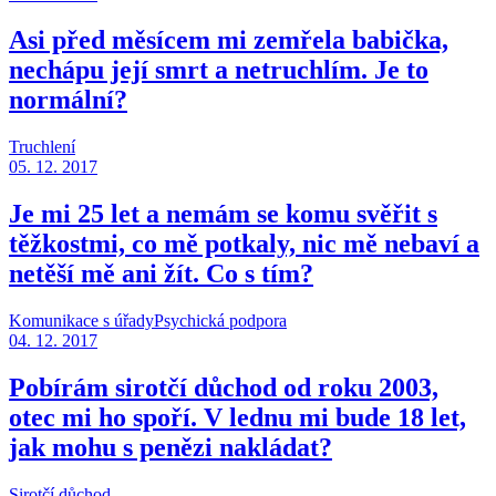
Asi před měsícem mi zemřela babička,
nechápu její smrt a netruchlím. Je to
normální?
Truchlení
05. 12. 2017
Je mi 25 let a nemám se komu svěřit s
těžkostmi, co mě potkaly, nic mě nebaví a
netěší mě ani žít. Co s tím?
Komunikace s úřady
Psychická podpora
04. 12. 2017
Pobírám sirotčí důchod od roku 2003,
otec mi ho spoří. V lednu mi bude 18 let,
jak mohu s penězi nakládat?
Sirotčí důchod